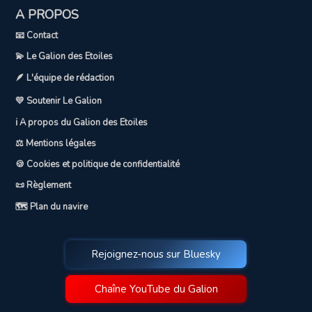
A PROPOS
📧 Contact
💫 Le Galion des Etoiles
🪶 L'équipe de rédaction
💛 Soutenir Le Galion
ℹ️ A propos du Galion des Etoiles
⚖️ Mentions légales
🍪 Cookies et politique de confidentialité
📜 Règlement
🗺️ Plan du navire
Rejoignez-nous sur Bluesky
Chaîne YouTube du Galion