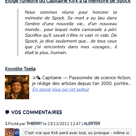
Eloge funèbre du Capitaine Kirk à la mémoire de Spock
Nous sommes réunis pour honorer la
mémoire de Spock. Sa mort a eu lieu dans
l'ombre d'une nouvelle vie... d'un nouveau
monde... pour lequel notre camarade a péri.
Sacrifice qu'il savait n'être ni vain ni vide. De
Spock, je dirai seulement que... de tous ceux
que j'ai rencontrés dans mes voyages... il
était le plus...humain.
Koyolite Tseila
⚔️🦜 Capitaine — Passionnée de science-fiction,
je rédige des articles depuis l'an 2000, portée...
En savoir plus sur cet auteur
💬 VOS COMMENTAIRES
1.
Posté par
THIERRY
le 23/11/2011 12:47
|
ALERTER
C'est vrai que Kirk perd avec tout, ou presque - même si