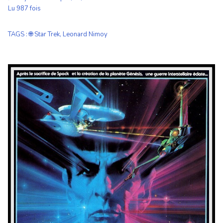
Lu 987 fois
TAGS
:
🌐 Star Trek
,
Leonard Nimoy