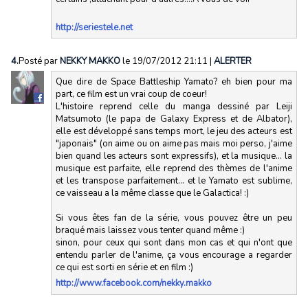
http://seriestele.net
4.
Posté par
NEKKY MAKKO
le 19/07/2012 21:11
|
ALERTER
Que dire de Space Battleship Yamato? eh bien pour ma
part, ce film est un vrai coup de coeur!
L'histoire reprend celle du manga dessiné par Leiji
Matsumoto (le papa de Galaxy Express et de Albator),
elle est développé sans temps mort, le jeu des acteurs est
"japonais" (on aime ou on aime pas mais moi perso, j'aime
bien quand les acteurs sont expressifs), et la musique... la
musique est parfaite, elle reprend des thèmes de l'anime
et les transpose parfaitement... et le Yamato est sublime,
ce vaisseau a la même classe que le Galactica! :)
Si vous êtes fan de la série, vous pouvez être un peu
braqué mais laissez vous tenter quand même :)
sinon, pour ceux qui sont dans mon cas et qui n'ont que
entendu parler de l'anime, ça vous encourage a regarder
ce qui est sorti en série et en film :)
http://www.facebook.com/nekky.makko