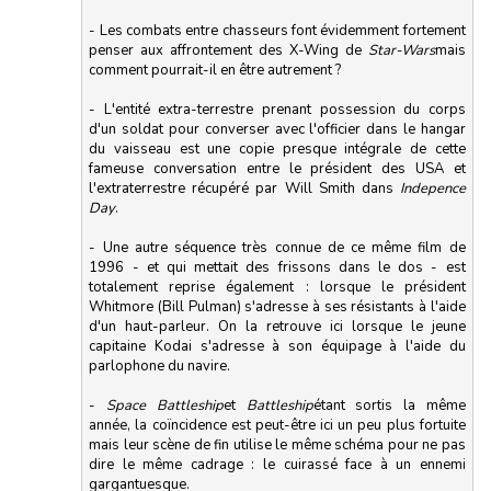
- Les combats entre chasseurs font évidemment fortement
penser aux affrontement des X-Wing de
Star-Wars
mais
comment pourrait-il en être autrement ?
- L'entité extra-terrestre prenant possession du corps
d'un soldat pour converser avec l'officier dans le hangar
du vaisseau est une copie presque intégrale de cette
fameuse conversation entre le président des USA et
l'extraterrestre récupéré par Will Smith dans
Indepence
Day
.
- Une autre séquence très connue de ce même film de
1996 - et qui mettait des frissons dans le dos - est
totalement reprise également : lorsque le président
Whitmore (Bill Pulman) s'adresse à ses résistants à l'aide
d'un haut-parleur. On la retrouve ici lorsque le jeune
capitaine Kodai s'adresse à son équipage à l'aide du
parlophone du navire.
-
Space Battleship
et
Battleship
étant sortis la même
année, la coïncidence est peut-être ici un peu plus fortuite
mais leur scène de fin utilise le même schéma pour ne pas
dire le même cadrage : le cuirassé face à un ennemi
gargantuesque.