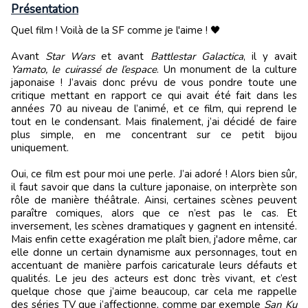
Présentation
Quel film ! Voilà de la SF comme je l'aime ! 🖤
Avant
Star Wars
et avant
Battlestar Galactica
, il y avait
Yamato, le cuirassé de l’espace
. Un monument de la culture
japonaise ! J’avais donc prévu de vous pondre toute une
critique mettant en rapport ce qui avait été fait dans les
années 70 au niveau de l’animé, et ce film, qui reprend le
tout en le condensant. Mais finalement, j’ai décidé de faire
plus simple, en me concentrant sur ce petit bijou
uniquement.
Oui, ce film est pour moi une perle. J’ai adoré ! Alors bien sûr,
il faut savoir que dans la culture japonaise, on interprète son
rôle de manière théâtrale. Ainsi, certaines scènes peuvent
paraître comiques, alors que ce n’est pas le cas. Et
inversement, les scènes dramatiques y gagnent en intensité.
Mais enfin cette exagération me plaît bien, j'adore même, car
elle donne un certain dynamisme aux personnages, tout en
accentuant de manière parfois caricaturale leurs défauts et
qualités. Le jeu des acteurs est donc très vivant, et c’est
quelque chose que j’aime beaucoup, car cela me rappelle
des séries TV que j’affectionne, comme par exemple
San Ku