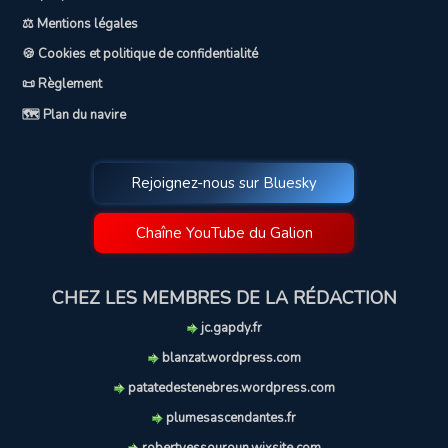
⚖️ Mentions légales
🍪 Cookies et politique de confidentialité
📜 Règlement
🗺️ Plan du navire
Rejoignez-nous sur Bluesky
Chaîne YouTube du Galion
CHEZ LES MEMBRES DE LA RÉDACTION
jc.gapdy.fr
blanzat.wordpress.com
patatedestenebres.wordpress.com
plumesascendantes.fr