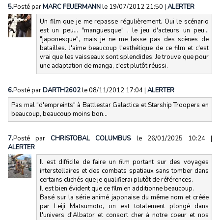
5.
Posté par
MARC FEUERMANN
le 19/07/2012 21:50
|
ALERTER
Un film que je me repasse régulièrement. Oui le scénario
est un peu... "manguesque" , le jeu d'acteurs un peu...
"japonesque", mais je ne me lasse pas des scènes de
batailles. J'aime beaucoup l'esthétique de ce film et c'est
vrai que les vaisseaux sont splendides. Je trouve que pour
une adaptation de manga, c'est plutôt réussi.
6.
Posté par
DARTH2602
le 08/11/2012 17:04
|
ALERTER
Pas mal "d'empreints" à Battlestar Galactica et Starship Troopers en
beaucoup, beaucoup moins bon...
7.
Posté par
CHRISTOBAL COLUMBUS
le 26/01/2025 10:24
|
ALERTER
Il est difficile de faire un film portant sur des voyages
interstellaires et des combats spatiaux sans tomber dans
certains clichés que je qualifierai plutôt de références.
Il est bien évident que ce film en additionne beaucoup.
Basé sur la série animé japonaise du même nom et créée
par Leiji Matsumoto, on est totalement plongé dans
l'univers d'Albator et consort cher à notre coeur et nos