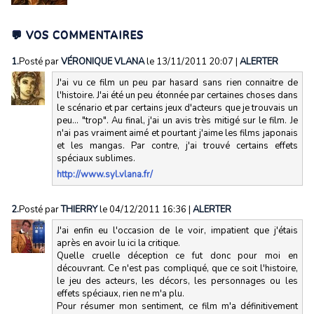
💬 VOS COMMENTAIRES
1.
Posté par
VÉRONIQUE VLANA
le 13/11/2011 20:07
|
ALERTER
J'ai vu ce film un peu par hasard sans rien connaitre de
l'histoire. J'ai été un peu étonnée par certaines choses dans
le scénario et par certains jeux d'acteurs que je trouvais un
peu... "trop". Au final, j'ai un avis très mitigé sur le film. Je
n'ai pas vraiment aimé et pourtant j'aime les films japonais
et les mangas. Par contre, j'ai trouvé certains effets
spéciaux sublimes.
http://www.syl.vlana.fr/
2.
Posté par
THIERRY
le 04/12/2011 16:36
|
ALERTER
J'ai enfin eu l'occasion de le voir, impatient que j'étais
après en avoir lu ici la critique.
Quelle cruelle déception ce fut donc pour moi en
découvrant. Ce n'est pas compliqué, que ce soit l'histoire,
le jeu des acteurs, les décors, les personnages ou les
effets spéciaux, rien ne m'a plu.
Pour résumer mon sentiment, ce film m'a définitivement