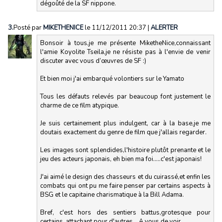
dégoûté de la SF nippone.
3.
Posté par
MIKETHENICE
le 11/12/2011 20:37
|
ALERTER
Bonsoir à tous,je me présente MiketheNice,connaissant
l'amie Koyolite Tseila,je ne résiste pas à l'envie de venir
discuter avec vous d’œuvres de SF :)
Et bien moi j'ai embarqué volontiers sur le Yamato
Tous les défauts relevés par beaucoup font justement le
charme de ce film atypique.
Je suis certainement plus indulgent, car à la base,je me
doutais exactement du genre de film que j'allais regarder.
Les images sont splendides,l'histoire plutôt prenante et le
jeu des acteurs japonais, eh bien ma foi.....c'est japonais!
J'ai aimé le design des chasseurs et du cuirassé,et enfin les
combats qui ont pu me faire penser par certains aspects à
BSG et le capitaine charismatique à la Bill Adama.
Bref, c'est hors des sentiers battus,grotesque pour
certains ,attachant pour d'autres....A vous de voir