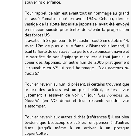
souvenirs d'enfance.
Pour rappel, ce film est avant tout un hommage au grand
cuirassé Yamato coulé en avril 1945. Celui-ci, dernier
vestige de la flotte impériale japonaise, avait été envoyé
en mission suicide pour tenter de ralentir la progression
des forces US.
Il avait un frère jumeau - le Musashi - coulé en octobre 44.
Avec 12m de plus que le fameux Bismarck allemand, il
était la fierté de son pays. La perte de ce puissant navire et
le sacrifice de son équipage marquera à tout jamais le
coeur des Japonais. Un autre film de 2005 pratiquement
introuvable en VF lui rend hommage : "
Les hommes du
Yamato
".
Pour en revenir au film ici présent, si certains trouvent que
le jeu des acteurs est un peu théâtral, je les invite
justement à essayer de voir un jour "
Les hommes du
Yamato
" (en VO donc) et leur ressenti viendra vite
s'estomper.
Pour en revenir aux autres clichés (références !) il est bien
évident que beaucoup de scènes font penser à d'autres
films, jusqu'à même à en arriver à un presque
copier/coller.