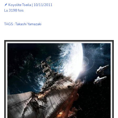
🪶
Koyolite Tseila
| 10/11/2011
Lu 3198 fois
TAGS
:
Takashi Yamazaki