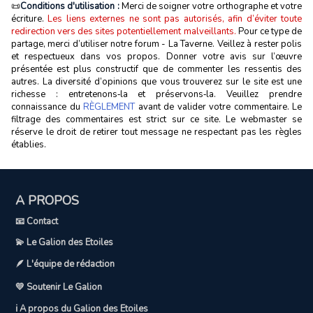
📜
Conditions d'utilisation :
Merci de soigner votre orthographe et votre
écriture.
Les liens externes ne sont pas autorisés, afin d’éviter toute
redirection vers des sites potentiellement malveillants.
Pour ce type de
partage, merci d’utiliser notre forum - La Taverne. Veillez à rester polis
et respectueux dans vos propos. Donner votre avis sur l’œuvre
présentée est plus constructif que de commenter les ressentis des
autres. La diversité d’opinions que vous trouverez sur le site est une
richesse : entretenons‑la et préservons‑la. Veuillez prendre
connaissance du
RÈGLEMENT
avant de valider votre commentaire. Le
filtrage des commentaires est strict sur ce site. Le webmaster se
réserve le droit de retirer tout message ne respectant pas les règles
établies.
A PROPOS
📧 Contact
💫 Le Galion des Etoiles
🪶 L'équipe de rédaction
💛 Soutenir Le Galion
ℹ️ A propos du Galion des Etoiles