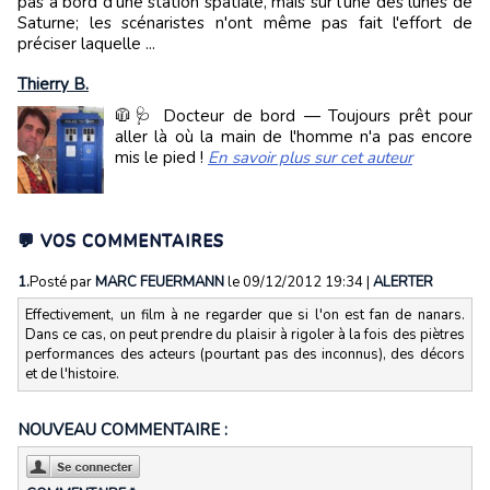
pas à bord d'une station spatiale, mais sur l'une des lunes de
Saturne; les scénaristes n'ont même pas fait l'effort de
préciser laquelle ...
Thierry B.
🧥🩺 Docteur de bord — Toujours prêt pour
aller là où la main de l'homme n'a pas encore
mis le pied !
En savoir plus sur cet auteur
💬 VOS COMMENTAIRES
1.
Posté par
MARC FEUERMANN
le 09/12/2012 19:34
|
ALERTER
Effectivement, un film à ne regarder que si l'on est fan de nanars.
Dans ce cas, on peut prendre du plaisir à rigoler à la fois des piètres
performances des acteurs (pourtant pas des inconnus), des décors
et de l'histoire.
NOUVEAU COMMENTAIRE :