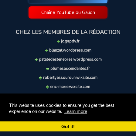
Chaîne YouTube du Galion
CHEZ LES MEMBRES DE LA RÉDACTION
jc.gapdy.fr
blanzat.wordpress.com
patatedestenebres.wordpress.com
plumesascendantes.fr
robertyessouroun.wixsite.com
eric-marie.wixsite.com
lechiencritique.blogspot.com
soufflereve.blogspot.com
This website uses cookies to ensure you get the best
experience on our website.
Learn more
© 2009-2026 Le Galion des Etoiles. Tous droits réservés.
Ce site est réalisé et maintenu avec coeur et passion.
Got it!