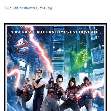
TAGS
:
🌐 Ghostbusters
,
Paul Feig