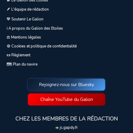
💫 Le Galion des Etoiles
🪶 L'équipe de rédaction
💛 Soutenir Le Galion
ℹ️ A propos du Galion des Etoiles
⚖️ Mentions légales
🍪 Cookies et politique de confidentialité
📜 Règlement
🗺️ Plan du navire
Rejoignez-nous sur Bluesky
Chaîne YouTube du Galion
CHEZ LES MEMBRES DE LA RÉDACTION
jc.gapdy.fr