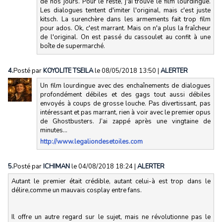
de nos jours. Pour le reste, j'ai trouvé le film lourdingue.
Les dialogues tentent d'imiter l'original, mais c'est juste
kitsch. La surenchère dans les armements fait trop film
pour ados. Ok, c'est marrant. Mais on n'a plus la fraîcheur
de l'original. On est passé du cassoulet au confit à une
boîte de supermarché.
4.
Posté par
KOYOLITE TSEILA
le 08/05/2018 13:50
|
ALERTER
Un film lourdingue avec des enchaînements de dialogues
profondément débiles et des gags tout aussi débiles
envoyés à coups de grosse louche. Pas divertissant, pas
intéressant et pas marrant, rien à voir avec le premier opus
de Ghostbusters. J’ai zappé après une vingtaine de
minutes...
http://www.legaliondesetoiles.com
5.
Posté par
ICHIMAN
le 04/08/2018 18:24
|
ALERTER
Autant le premier était crédible, autant celui-à est trop dans le
délire,comme un mauvais cosplay entre fans.
Il offre un autre regard sur le sujet, mais ne révolutionne pas le