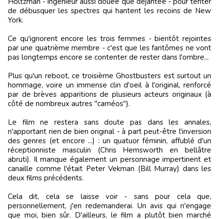
Holtzman - ingénieur aussi douée que déjantée - pour tenter
de débusquer les spectres qui hantent les recoins de New
York.
Ce qu'ignorent encore les trois femmes - bientôt rejointes
par une quatrième membre - c'est que les fantômes ne vont
pas longtemps encore se contenter de rester dans l'ombre...
Plus qu'un reboot, ce troisième Ghostbusters est surtout un
hommage, voire un immense clin d'oeil à l'original, renforcé
par de brèves apparitions de plusieurs acteurs originaux (à
côté de nombreux autres "caméos").
Le film ne restera sans doute pas dans les annales,
n'apportant rien de bien original - à part peut-être l'inversion
des genres (et encore ...) : un quatuor féminin, affublé d'un
réceptionniste masculin (Chris Hemsworth en bellâtre
abruti). Il manque également un personnage impertinent et
canaille comme l'était Peter Vekman (Bill Murray) dans les
deux films précédents.
Cela dit, cela se laisse voir - sans pour cela que,
personnellement, j'en redemanderai. Un avis qui n'engage
que moi, bien sûr. D'ailleurs, le film a plutôt bien marché