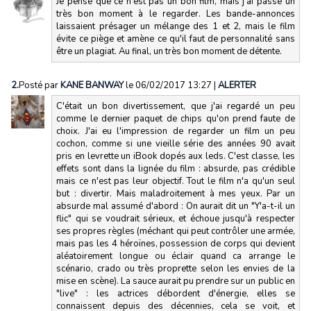
Je pense que ce n'est pas un bon film, mais j'ai passé un
très bon moment à le regarder. Les bande-annonces
laissaient présager un mélange des 1 et 2, mais le film
évite ce piège et amène ce qu'il faut de personnalité sans
être un plagiat. Au final, un très bon moment de détente.
2.
Posté par
KANE BANWAY
le 06/02/2017 13:27
|
ALERTER
C'était un bon divertissement, que j'ai regardé un peu
comme le dernier paquet de chips qu'on prend faute de
choix. J'ai eu l'impression de regarder un film un peu
cochon, comme si une vieille série des années 90 avait
pris en levrette un iBook dopés aux leds. C'est classe, les
effets sont dans la lignée du film : absurde, pas crédible
mais ce n'est pas leur objectif. Tout le film n'a qu'un seul
but : divertir. Mais maladroitement à mes yeux. Par un
absurde mal assumé d'abord : On aurait dit un "Y'a-t-il un
flic" qui se voudrait sérieux, et échoue jusqu'à respecter
ses propres règles (méchant qui peut contrôler une armée,
mais pas les 4 héroïnes, possession de corps qui devient
aléatoirement longue ou éclair quand ca arrange le
scénario, crado ou très proprette selon les envies de la
mise en scène). La sauce aurait pu prendre sur un public en
"live" : les actrices débordent d'énergie, elles se
connaissent depuis des décennies, cela se voit, et