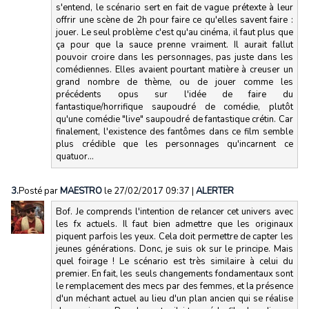
s'entend, le scénario sert en fait de vague prétexte à leur
offrir une scène de 2h pour faire ce qu'elles savent faire :
jouer. Le seul problème c'est qu'au cinéma, il faut plus que
ça pour que la sauce prenne vraiment. Il aurait fallut
pouvoir croire dans les personnages, pas juste dans les
comédiennes. Elles avaient pourtant matière à creuser un
grand nombre de thème, ou de jouer comme les
précédents opus sur l'idée de faire du
fantastique/horrifique saupoudré de comédie, plutôt
qu'une comédie "live" saupoudré de fantastique crétin. Car
finalement, l'existence des fantômes dans ce film semble
plus crédible que les personnages qu'incarnent ce
quatuor...
3.
Posté par
MAESTRO
le 27/02/2017 09:37
|
ALERTER
Bof. Je comprends l'intention de relancer cet univers avec
les fx actuels. Il faut bien admettre que les originaux
piquent parfois les yeux. Cela doit permettre de capter les
jeunes générations. Donc, je suis ok sur le principe. Mais
quel foirage ! Le scénario est très similaire à celui du
premier. En fait, les seuls changements fondamentaux sont
le remplacement des mecs par des femmes, et la présence
d'un méchant actuel au lieu d'un plan ancien qui se réalise