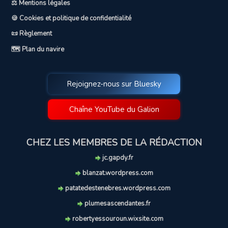
⚖️ Mentions légales
🍪 Cookies et politique de confidentialité
📜 Règlement
🗺️ Plan du navire
Rejoignez-nous sur Bluesky
Chaîne YouTube du Galion
CHEZ LES MEMBRES DE LA RÉDACTION
jc.gapdy.fr
blanzat.wordpress.com
patatedestenebres.wordpress.com
plumesascendantes.fr
robertyessouroun.wixsite.com