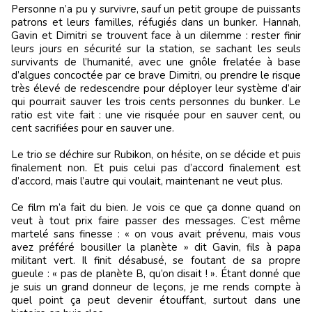
Personne n’a pu y survivre, sauf un petit groupe de puissants
patrons et leurs familles, réfugiés dans un bunker. Hannah,
Gavin et Dimitri se trouvent face à un dilemme : rester finir
leurs jours en sécurité sur la station, se sachant les seuls
survivants de l’humanité, avec une gnôle frelatée à base
d’algues concoctée par ce brave Dimitri, ou prendre le risque
très élevé de redescendre pour déployer leur système d’air
qui pourrait sauver les trois cents personnes du bunker. Le
ratio est vite fait : une vie risquée pour en sauver cent, ou
cent sacrifiées pour en sauver une.
Le trio se déchire sur Rubikon, on hésite, on se décide et puis
finalement non. Et puis celui pas d’accord finalement est
d’accord, mais l’autre qui voulait, maintenant ne veut plus.
Ce film m’a fait du bien. Je vois ce que ça donne quand on
veut à tout prix faire passer des messages. C’est même
martelé sans finesse : « on vous avait prévenu, mais vous
avez préféré bousiller la planète » dit Gavin, fils à papa
militant vert. Il finit désabusé, se foutant de sa propre
gueule : « pas de planète B, qu’on disait ! ». Étant donné que
je suis un grand donneur de leçons, je me rends compte à
quel point ça peut devenir étouffant, surtout dans une