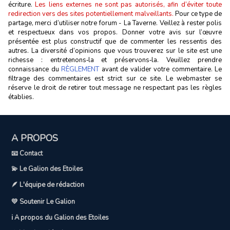
écriture.
Les liens externes ne sont pas autorisés, afin d’éviter toute
redirection vers des sites potentiellement malveillants.
Pour ce type de
partage, merci d’utiliser notre forum - La Taverne. Veillez à rester polis
et respectueux dans vos propos. Donner votre avis sur l’œuvre
présentée est plus constructif que de commenter les ressentis des
autres. La diversité d’opinions que vous trouverez sur le site est une
richesse : entretenons‑la et préservons‑la. Veuillez prendre
connaissance du
RÈGLEMENT
avant de valider votre commentaire. Le
filtrage des commentaires est strict sur ce site. Le webmaster se
réserve le droit de retirer tout message ne respectant pas les règles
établies.
A PROPOS
📧 Contact
💫 Le Galion des Etoiles
🪶 L'équipe de rédaction
💛 Soutenir Le Galion
ℹ️ A propos du Galion des Etoiles