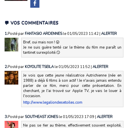
💬 VOS COMMENTAIRES
1.
Posté par
FANTASIO ARDENNES
le 01/05/2023 11:42
|
ALERTER
Bref, oui mais non ! 😛
Je ne suis guère tenté car le thème du film me paraît un
tantinet surexploité.😏
2.
Posté par
KOYOLITE TSEILA
le 01/05/2023 11:52
|
ALERTER
Je vois que cette jeune réalisatrice Autrichienne (née en
1988) a déjà 6 films à son actif ! Je n'avais jamais entendu
parler de ce film, merci pour cette présentation. En
cherchant, je l'ai trouvé sur Apple TV, je vais le louer à
l'occasion.
http://www.legaliondesetoiles.com
3.
Posté par
SOUTHEAST JONES
le 01/05/2023 17:09
|
ALERTER
Ne pas se fier au thème, effectivement souvent exploité,