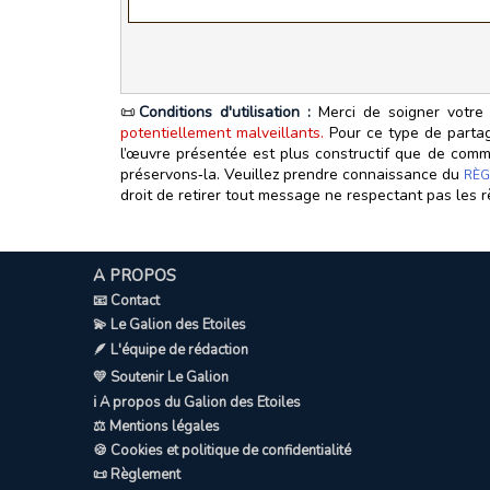
📜
Conditions d'utilisation :
Merci de soigner votre 
potentiellement malveillants.
Pour ce type de partage
l’œuvre présentée est plus constructif que de commen
préservons‑la. Veuillez prendre connaissance du
RÈG
droit de retirer tout message ne respectant pas les r
A PROPOS
📧 Contact
💫 Le Galion des Etoiles
🪶 L'équipe de rédaction
💛 Soutenir Le Galion
ℹ️ A propos du Galion des Etoiles
⚖️ Mentions légales
🍪 Cookies et politique de confidentialité
📜 Règlement