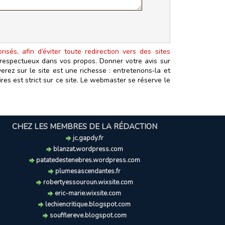
isés, afin d’éviter toute redirection vers des sites
t respectueux dans vos propos. Donner votre avis sur
erez sur le site est une richesse : entretenons‑la et
es est strict sur ce site. Le webmaster se réserve le
CHEZ LES MEMBRES DE LA RÉDACTION
jc.gapdy.fr
blanzat.wordpress.com
patatedestenebres.wordpress.com
plumesascendantes.fr
robertyessouroun.wixsite.com
eric-marie.wixsite.com
lechiencritique.blogspot.com
soufflereve.blogspot.com