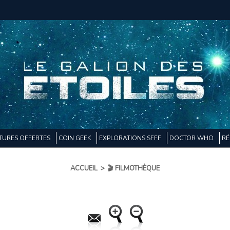
TURES OFFERTES
COIN GEEK
EXPLORATIONS SFFF
DOCTOR WHO
RÉ
ACCUEIL
>
🎬 FILMOTHÈQUE