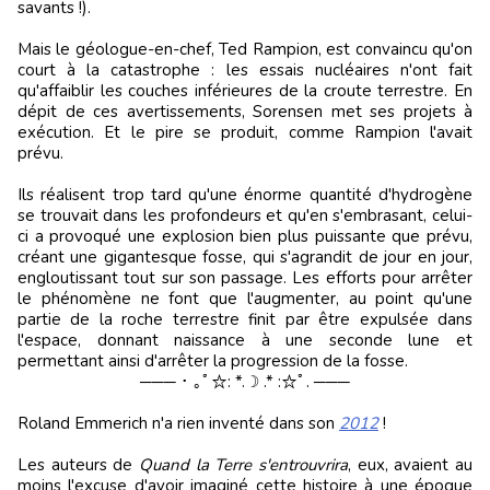
savants !).
Mais le géologue-en-chef, Ted Rampion, est convaincu qu'on
court à la catastrophe : les essais nucléaires n'ont fait
qu'affaiblir les couches inférieures de la croute terrestre. En
dépit de ces avertissements, Sorensen met ses projets à
exécution. Et le pire se produit, comme Rampion l'avait
prévu.
Ils réalisent trop tard qu'une énorme quantité d'hydrogène
se trouvait dans les profondeurs et qu'en s'embrasant, celui-
ci a provoqué une explosion bien plus puissante que prévu,
créant une gigantesque fosse, qui s'agrandit de jour en jour,
engloutissant tout sur son passage. Les efforts pour arrêter
le phénomène ne font que l'augmenter, au point qu'une
partie de la roche terrestre finit par être expulsée dans
l'espace, donnant naissance à une seconde lune et
permettant ainsi d'arrêter la progression de la fosse.
─── ･ ｡ﾟ☆: *.☽ .* :☆ﾟ. ───
Roland Emmerich n'a rien inventé dans son
2012
!
Les auteurs de
Quand la Terre s'entrouvrira
, eux, avaient au
moins l'excuse d'avoir imaginé cette histoire à une époque