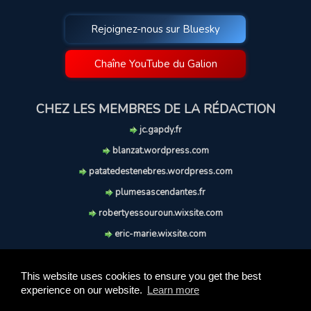
Rejoignez-nous sur Bluesky
Chaîne YouTube du Galion
CHEZ LES MEMBRES DE LA RÉDACTION
jc.gapdy.fr
blanzat.wordpress.com
patatedestenebres.wordpress.com
plumesascendantes.fr
robertyessouroun.wixsite.com
eric-marie.wixsite.com
lechiencritique.blogspot.com
soufflereve.blogspot.com
This website uses cookies to ensure you get the best
experience on our website.
Learn more
© 2009-2026 Le Galion des Etoiles. Tous droits réservés.