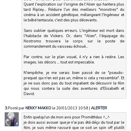
Quant l'explication sur l'origine de l'Alien qui hantera plus
tard Ripley... Réduire l'un des meilleurs "monstres" du
cinéma à un accident génétique, mélangeant l'Ingénieur et
le bébé tentacule, c'est des plus décevants.
Sans oublier quelques erreurs. L'ingénieur est mort dans
l'habitacle de Vickers. Or, dans "Alien", l'équipage du
Nostromo trouvera le corps sur le poste de
commandement du vaisseau échoué...
Par contre, sur le plan visuel, il n'y a rien à redire. Les
images, les décors ... tout est impeccable.
N'empêche, je me serais bien passé de ce "pseudo-
prequel qui n'en est pas un, même si cela y ressemble". Et
je ne suis donc pas du tout impatient de découvrir le film
qui nous contera la suite des aventures d'Elisabeth et
David.
3.
Posté par
NEKKY MAKKO
le 20/01/2013 10:58
|
ALERTER
Enfin quelqu'un de mon avis pour Prométhéus ^_^
je dois aussi avouer que je n'ai pas été déçu du tout par le
film, je suis même rassuré que ce soit un spin off plutôt