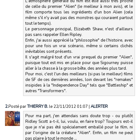
L'atmosphère générale du film est elle aussi très proche
de celle du premier "Alien" (le meilleur à mon avis), et le
film comporte tous les ingrédients d'un bon Alien (cela
même s'il n'y avait pas des monstres qui couraient partout
tout le temps).
Le personnage principal, Elizabeth Shaw, n'est d'ailleurs
pas sans rappeler Ellen Ripley.
Enfin, j'ai aussi apprécié la "philosophie" de l'histoire, avec
pour une fois un vrai scénario, même si certains clichés
inévitables sont présents.
Il s'agit malgré tout d'un vrai prequel du premier "Alien",
puisque tout est mis en place pour que Sigourney puisse
aller à la chasse à la grosse bête, des années plus tard.
Pour moi, c'est l'un des meilleurs (si pas le meilleur) films
de SF de ces dernières années, loin devant les "remakes"
insipides à la "Independence Day" tels que "Battleship" et
autres "Transformers".
2.
Posté par
THIERRY B.
le 22/11/2012 01:07
|
ALERTER
Pour ma part, j'en attendais sans doute trop - ou plutôt
Ridley Scott a-t-il, lui, voulu, en faire trop? Toujours est-il
que je n'ai pas été spécialement emballé pour le film, ni
par l'origine de la créature "Alien". Enfin, un film ne peut
pas plaire à tout le monde ...