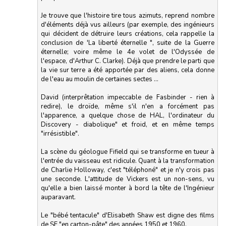
Je trouve que l'histoire tire tous azimuts, reprend nombre
d'éléments déjà vus ailleurs (par exemple, des ingénieurs
qui décident de détruire leurs créations, cela rappelle la
conclusion de 'La liberté éternelle ", suite de la Guerre
éternelle; voire même le 4e volet de l'Odyssée de
l'espace, d'Arthur C. Clarke). Déjà que prendre le parti que
la vie sur terre a été apportée par des aliens, cela donne
de l'eau au moulin de certaines sectes ...
David (interprêtation impeccable de Fasbinder - rien à
redire), le droïde, même s'il n'en a forcément pas
l'apparence, a quelque chose de HAL, l'ordinateur du
Discovery - diabolique" et froid, et en même temps
"irrésistible".
La scène du géologue Fifield qui se transforme en tueur à
l'entrée du vaisseau est ridicule. Quant à la transformation
de Charlie Holloway, c'est "téléphoné" et je n'y crois pas
une seconde. L'attitude de Vickers est un non-sens, vu
qu'elle a bien laissé monter à bord la tête de l'Ingénieur
auparavant.
Le "bébé tentacule" d'Elisabeth Shaw est digne des films
de SF "en carton-pâte" des années 1950 et 1960.