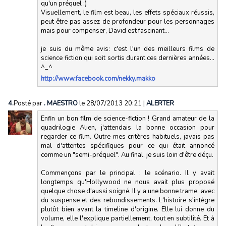
qu'un préquel :)
Visuellement, le film est beau, les effets spéciaux réussis,
peut être pas assez de profondeur pour les personnages
mais pour compenser, David est fascinant...
je suis du même avis: c'est l'un des meilleurs films de
science fiction qui soit sortis durant ces dernières années...
^_^
http://www.facebook.com/nekky.makko
4.
Posté par
. MAESTRO
le 28/07/2013 20:21
|
ALERTER
Enfin un bon film de science-fiction ! Grand amateur de la
quadrilogie Alien, j'attendais la bonne occasion pour
regarder ce film. Outre mes critères habituels, javais pas
mal d'attentes spécifiques pour ce qui était annoncé
comme un "semi-préquel". Au final, je suis loin d'être déçu.
Commençons par le principal : le scénario. Il y avait
longtemps qu'Hollywood ne nous avait plus proposé
quelque chose d'aussi soigné. Il y a une bonne trame, avec
du suspense et des rebondissements. L'histoire s'intègre
plutôt bien avant la timeline d'origine. Elle lui donne du
volume, elle l'explique partiellement, tout en subtilité. Et à