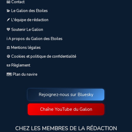
📧 Contact
💫 Le Galion des Etoiles
🪶 L'équipe de rédaction
💛 Soutenir Le Galion
ℹ️ A propos du Galion des Etoiles
⚖️ Mentions légales
🍪 Cookies et politique de confidentialité
📜 Règlement
🗺️ Plan du navire
Rejoignez-nous sur Bluesky
Chaîne YouTube du Galion
CHEZ LES MEMBRES DE LA RÉDACTION