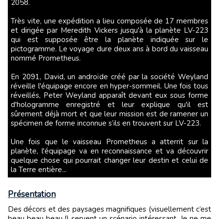
2058.
Très vite, une expédition a lieu composée de 17 membres
et dirigée par Meredith Vickers jusqu'à la planète LV-223
qui est supposée être la planète indiquée sur le
pictogramme. Le voyage dure deux ans à bord du vaisseau
nommé Prometheus.
En 2091, David, un androïde créé par la société Weyland
réveille l'équipage encore en hyper-sommeil. Une fois tous
réveillés, Peter Weyland apparaît devant eux sous forme
d'hologramme enregistré et leur explique qu'il est
sûrement déjà mort et que leur mission est de ramener un
spécimen de forme inconnue s’ils en trouvent sur LV-223.
Une fois que le vaisseau Prometheus a atterrit sur la
planète, l'équipage va en reconnaissance et va découvrir
quelque chose qui pourrait changer leur destin et celui de
la Terre entière...
Présentation
Des décors et des paysages magnifiques (visuellement c’est
beau beau beau !) servent un scénario intéressant. Je ne me