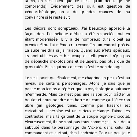
la fin, on sent bien que ce n'est qu'un début (je me
comprends). Evidemment, dès qu'il est question de
xénoarchéologie, on a de grandes chances de ma
convaincre si le reste suit.
Les décors sont somptueux. J'ai beaucoup apprécié la
façon dont l'esthétique d'Alien a été respectée tout en
étant modernisée. Il y a de nombreux clins d'oeil au
premier film. J'ai même cru reconnaître un endroit précis.
La suite me dira si j'ai raison. Quand aux effets spéciaux,
ils sont utilisés avec beaucoup d'intelligence. Il n'y a pas
de débauche d'explosions et de lasers, pas plus que de
gros ratés. En ce qui me concerne, c'est le bon dosage.
Le seul point qui, finalement, me chagrine un peu, c'est au
niveau de certains personnages. Alors, je sais que je
passe mon temps à répéter que la psychologie à outrance
m'emmerde. Mais ce n'est pas une raison pour bâcler le
boulot et nous pondre des horreurs comme ça. L'électron
libre (un géologue, tiens, comme par hasard) est
caricatural. L'héroïne est un curieux mélange. J'aime les
contrastes, mais là ça tient de la soupe oignon-chocolat.
Heureusement, ils ne sont pas tous comme ça. Il y a de la
subtilité dans le personnage de Vickers, dans celui du
commandant et, surtout, chez l'androïde. Pour un peu, je le