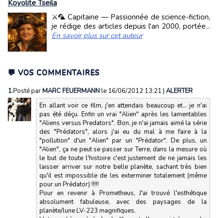
Koyolite Tseila
⚔️🦜 Capitaine — Passionnée de science-fiction,
je rédige des articles depuis l'an 2000, portée...
En savoir plus sur cet auteur
💬 VOS COMMENTAIRES
1.
Posté par
MARC FEUERMANN
le 16/06/2012 13:21
|
ALERTER
En allant voir ce film, j'en attendais beaucoup et... je n'ai
pas été déçu. Enfin un vrai "Alien" après les lamentables
"Aliens versus Predators". Bon, je n'ai jamais aimé la série
des "Prédators", alors j'ai eu du mal à me faire à la
"pollution" d'un "Alien" par un "Prédator". De plus, un
"Alien", ça ne peut se passer sur Terre, dans la mesure où
le but de toute l'histoire c'est justement de ne jamais les
laisser arriver sur notre belle planète, sachant très bien
qu'il est impossible de les exterminer totalement (même
pour un Prédator) !!!!!
Pour en revenir à Prometheus, J'ai trouvé l'esthétique
absolument fabuleuse, avec des paysages de la
planète/lune LV-223 magnifiques.