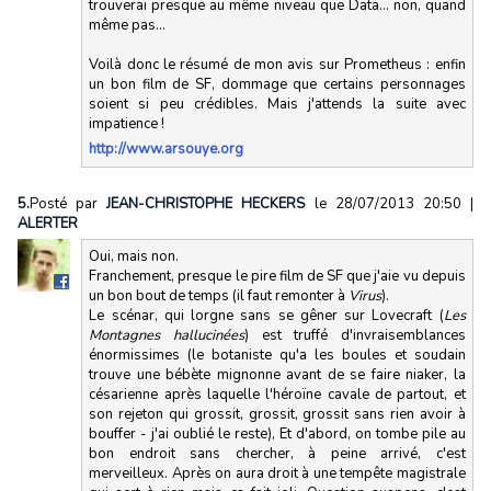
trouverai presque au même niveau que Data... non, quand
même pas...
Voilà donc le résumé de mon avis sur Prometheus : enfin
un bon film de SF, dommage que certains personnages
soient si peu crédibles. Mais j'attends la suite avec
impatience !
http://www.arsouye.org
5.
Posté par
JEAN-CHRISTOPHE HECKERS
le 28/07/2013 20:50
|
ALERTER
Oui, mais non.
Franchement, presque le pire film de SF que j'aie vu depuis
un bon bout de temps (il faut remonter à
Virus
).
Le scénar, qui lorgne sans se gêner sur Lovecraft (
Les
Montagnes hallucinées
) est truffé d'invraisemblances
énormissimes (le botaniste qu'a les boules et soudain
trouve une bébète mignonne avant de se faire niaker, la
césarienne après laquelle l'héroïne cavale de partout, et
son rejeton qui grossit, grossit, grossit sans rien avoir à
bouffer - j'ai oublié le reste), Et d'abord, on tombe pile au
bon endroit sans chercher, à peine arrivé, c'est
merveilleux. Après on aura droit à une tempête magistrale