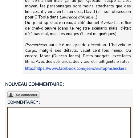
qui sert à rien mais ça fait joli. Question suspens, c'est
moyen, les personnages sont moins attachants que des
limaces, il y en a en fait un seul, David (ah! son obsession
pour O'Toole dans
Lawrence d'Arabie
...)
Du grand spectacle creux, à côté duquel
Avatar
fait office
de chef-d’œuvre (dans le registre scénario niais, c'était
déjà pas mal, mais les images étaient magnifiques).
Prometheus
aura été ma grande déception. L'helvétique
Cargo
, malgré ses défauts, valait cent fois mieux. Ou
encore, Moon (Duncan Jones). Petits budgets, excellents
films. Avec des scénarios, des vrais, et intelligents en plus.
http://https://www.facebook.com/jeanchristophe.heckers
NOUVEAU COMMENTAIRE :
COMMENTAIRE * :