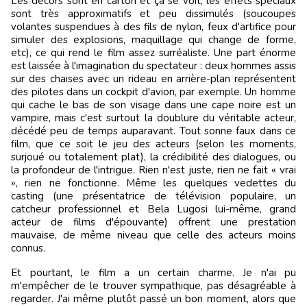
Les décors sont en carton et ça se voit, les effets spéciaux
sont très approximatifs et peu dissimulés (soucoupes
volantes suspendues à des fils de nylon, feux d'artifice pour
simuler des explosions, maquillage qui change de forme,
etc), ce qui rend le film assez surréaliste. Une part énorme
est laissée à l'imagination du spectateur : deux hommes assis
sur des chaises avec un rideau en arrière-plan représentent
des pilotes dans un cockpit d'avion, par exemple. Un homme
qui cache le bas de son visage dans une cape noire est un
vampire, mais c'est surtout la doublure du véritable acteur,
décédé peu de temps auparavant. Tout sonne faux dans ce
film, que ce soit le jeu des acteurs (selon les moments,
surjoué ou totalement plat), la crédibilité des dialogues, ou
la profondeur de l'intrigue. Rien n'est juste, rien ne fait « vrai
», rien ne fonctionne. Même les quelques vedettes du
casting (une présentatrice de télévision populaire, un
catcheur professionnel et Bela Lugosi lui-même, grand
acteur de films d'épouvante) offrent une prestation
mauvaise, de même niveau que celle des acteurs moins
connus.
Et pourtant, le film a un certain charme. Je n'ai pu
m'empêcher de le trouver sympathique, pas désagréable à
regarder. J'ai même plutôt passé un bon moment, alors que