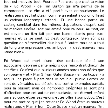
tout est mauvais, tout. Pourquoi ? Je crois que c'est la vision
du « Ed Wood » de Tim Burton qui m'a permis de le
comprendre : ce film a été porté avec enthousiasme. Le
réalisateur s'est fait plaisir, comme un enfant à qui on offrirait
un cadeau longtemps attendu. Et une bonne partie du
casting semblait dans les mêmes dispositions d'esprit, soit
de manière sincère, soit par amitié pour l'auteur. Au final, on
est devant un film fait par une bande d'amis pour eux-
mêmes et ça se sent. Et c'est contagieux. Bien sûr, pas
question de s'émerveiller d'un bout à l'autre, mais on a tout
du long une impression très ambiguë : « c'est mauvais mais
j'aime bien ».
Ed Wood est mort d'une crise cardiaque liée à son
alcoolisme, déprimé par le mépris que rencontrait chacun de
ses films. Ce n'est que plusieurs années après son décès que
son oeuvre - et « Plan 9 from Outer Space » en particulier - a
acquis une place à part dans le cœur du public. Certes, ce
sont de véritables cas d'école, des contre-exemples parfaits
pour la plupart, mais de nombreux cinéphiles se sont pris
d'affection pour cet auteur enthousiaste, cet éternel enfant
qui a su concrétiser ses visions et les offrir à son public. C'est
pour ma part ce que j'en retiens : Ed Wood était un mauvais
réalisateur, « Plan 9 from Outer Space » est un mauvais film,