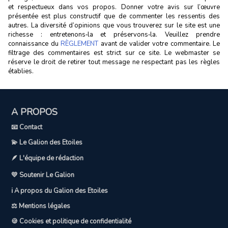
et respectueux dans vos propos. Donner votre avis sur l’œuvre
présentée est plus constructif que de commenter les ressentis des
autres. La diversité d’opinions que vous trouverez sur le site est une
richesse : entretenons‑la et préservons‑la. Veuillez prendre
connaissance du
RÈGLEMENT
avant de valider votre commentaire. Le
filtrage des commentaires est strict sur ce site. Le webmaster se
réserve le droit de retirer tout message ne respectant pas les règles
établies.
A PROPOS
📧 Contact
💫 Le Galion des Etoiles
🪶 L'équipe de rédaction
💛 Soutenir Le Galion
ℹ️ A propos du Galion des Etoiles
⚖️ Mentions légales
🍪 Cookies et politique de confidentialité