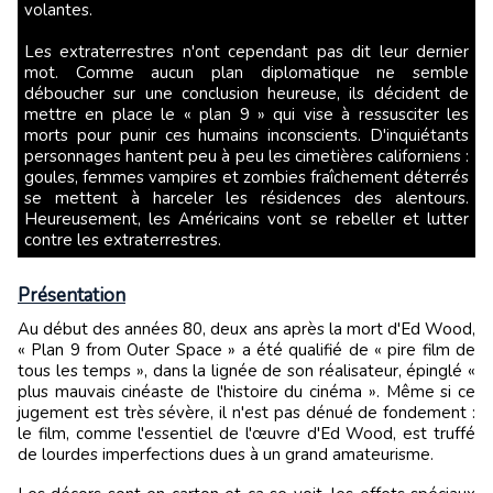
volantes.
Les extraterrestres n'ont cependant pas dit leur dernier
mot. Comme aucun plan diplomatique ne semble
déboucher sur une conclusion heureuse, ils décident de
mettre en place le « plan 9 » qui vise à ressusciter les
morts pour punir ces humains inconscients. D'inquiétants
personnages hantent peu à peu les cimetières californiens :
goules, femmes vampires et zombies fraîchement déterrés
se mettent à harceler les résidences des alentours.
Heureusement, les Américains vont se rebeller et lutter
contre les extraterrestres.
Présentation
Au début des années 80, deux ans après la mort d'Ed Wood,
« Plan 9 from Outer Space » a été qualifié de « pire film de
tous les temps », dans la lignée de son réalisateur, épinglé «
plus mauvais cinéaste de l'histoire du cinéma ». Même si ce
jugement est très sévère, il n'est pas dénué de fondement :
le film, comme l'essentiel de l'œuvre d'Ed Wood, est truffé
de lourdes imperfections dues à un grand amateurisme.