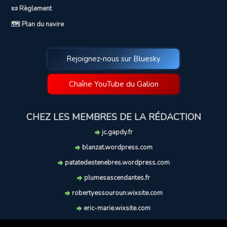
📜 Règlement
🗺️ Plan du navire
Rejoignez-nous sur Bluesky
Chaîne YouTube du Galion
CHEZ LES MEMBRES DE LA RÉDACTION
jc.gapdy.fr
blanzat.wordpress.com
patatedestenebres.wordpress.com
plumesascendantes.fr
robertyessouroun.wixsite.com
eric-marie.wixsite.com
lechiencritique.blogspot.com