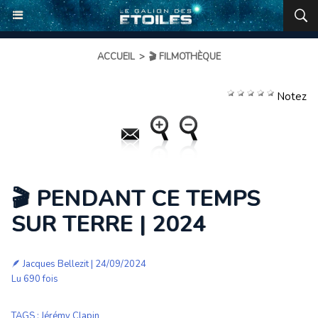
ACCUEIL
>
🎬 FILMOTHÈQUE
Notez
🎬 PENDANT CE TEMPS
SUR TERRE | 2024
🪶
Jacques Bellezit
| 24/09/2024
Lu 690 fois
TAGS
:
Jérémy Clapin