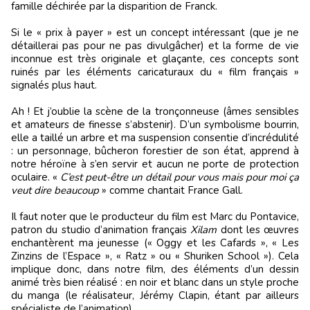
famille déchirée par la disparition de Franck.
Si le « prix à payer » est un concept intéressant (que je ne
détaillerai pas pour ne pas divulgâcher) et la forme de vie
inconnue est très originale et glaçante, ces concepts sont
ruinés par les éléments caricaturaux du « film français »
signalés plus haut.
Ah ! Et j’oublie la scène de la tronçonneuse (âmes sensibles
et amateurs de finesse s’abstenir). D’un symbolisme bourrin,
elle a taillé un arbre et ma suspension consentie d’incrédulité
: un personnage, bûcheron forestier de son état, apprend à
notre héroïne à s’en servir et aucun ne porte de protection
oculaire. «
C’est peut-être un détail pour vous mais pour moi ça
veut dire beaucoup
» comme chantait France Gall.
Il faut noter que le producteur du film est Marc du Pontavice,
patron du studio d’animation français
Xilam
dont les œuvres
enchantèrent ma jeunesse (« Oggy et les Cafards », « Les
Zinzins de l’Espace », « Ratz » ou « Shuriken School »). Cela
implique donc, dans notre film, des éléments d’un dessin
animé très bien réalisé : en noir et blanc dans un style proche
du manga (le réalisateur, Jérémy Clapin, étant par ailleurs
spécialiste de l’animation).