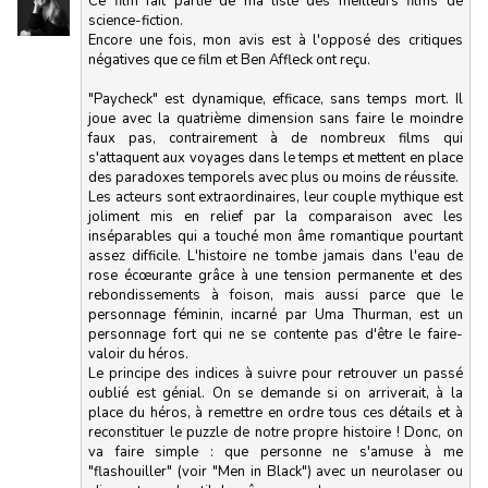
Ce film fait partie de ma liste des meilleurs films de
science-fiction.
Encore une fois, mon avis est à l'opposé des critiques
négatives que ce film et Ben Affleck ont reçu.
"Paycheck" est dynamique, efficace, sans temps mort. Il
joue avec la quatrième dimension sans faire le moindre
faux pas, contrairement à de nombreux films qui
s'attaquent aux voyages dans le temps et mettent en place
des paradoxes temporels avec plus ou moins de réussite.
Les acteurs sont extraordinaires, leur couple mythique est
joliment mis en relief par la comparaison avec les
inséparables qui a touché mon âme romantique pourtant
assez difficile. L'histoire ne tombe jamais dans l'eau de
rose écœurante grâce à une tension permanente et des
rebondissements à foison, mais aussi parce que le
personnage féminin, incarné par Uma Thurman, est un
personnage fort qui ne se contente pas d'être le faire-
valoir du héros.
Le principe des indices à suivre pour retrouver un passé
oublié est génial. On se demande si on arriverait, à la
place du héros, à remettre en ordre tous ces détails et à
reconstituer le puzzle de notre propre histoire ! Donc, on
va faire simple : que personne ne s'amuse à me
"flashouiller" (voir "Men in Black") avec un neurolaser ou