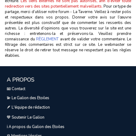
écriture.
Les liens externes ne sont pas autorisés, afin d’éviter toute
redirection vers des sites potentiellement malveillants.
Pour ce type de
partage, merci d’utiliser notre forum - La Taverne. Veillez à rester polis
et respectueux dans vos propos. Donner votre avis sur l’œuvre
présentée est plus constructif que de commenter les ressentis des
autres. La diversité d’opinions que vous trouverez sur le site est une
richesse : entretenons‑la et préservons‑la. Veuillez prendre
connaissance du
RÈGLEMENT
avant de valider votre commentaire. Le
filtrage des commentaires est strict sur ce site. Le webmaster se
réserve le droit de retirer tout message ne respectant pas les règles
établies.
A PROPOS
📧 Contact
💫 Le Galion des Etoiles
🪶 L'équipe de rédaction
💛 Soutenir Le Galion
ℹ️ A propos du Galion des Etoiles