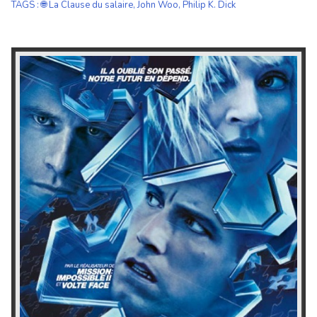
TAGS
:
🌐 La Clause du salaire
,
John Woo
,
Philip K. Dick