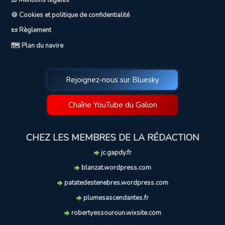
⚖️ Mentions légales
🍪 Cookies et politique de confidentialité
📜 Règlement
🗺️ Plan du navire
Rejoignez-nous sur Bluesky
Chaîne YouTube du Galion
CHEZ LES MEMBRES DE LA RÉDACTION
jc.gapdy.fr
blanzat.wordpress.com
patatedestenebres.wordpress.com
plumesascendantes.fr
robertyessouroun.wixsite.com