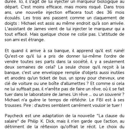
durée. Ici, il s'agit de lui injecter un marqueur biologique au
départ. C'est moins efficace, mais moins risqué. Dans trois
ans, une nouvelle injection effacera tout des 36 mois
écoulés. Les trois ans passent comme un claquement de
doigts : Michael est assis au même endroit qu'à son arrivée.
L'assistant de James vient de lui injecter le marqueur qui a
tout effacé. Mais quelque chose ne colle pas. L'attitude de
son ami est étrange.
Et quand il arrive à sa banque, il apprend qu'il est ruiné!
Qu'est-ce qu'il lui a pris de donner lui-même l'ordre de
vendre toutes ses parts dans la société, il y a seulement
deux semaines de cela? La seule chose qu'il reçoit à la
banque, c'est une enveloppe remplie d'objets aussi inutiles
et anodins qu'un ticket de bus, un spray pour cheveux, une
clé de voiture ou une boîte d'allumettes ? Et comme si cela
ne lui suffisait pas, il n'arrête pas de faire un rêve, où il se fait
tuer dans le laboratoire de James. Un rêve ... ou un souvenir ?
Michael n'a guère le temps de réfléchir. Le FBI est à ses
trousses. Pire : d'autres semblent carrément vouloir le tuer !
Paycheck est une adaptation de la nouvelle "La clause du
salaire" de Philip K. Dick, mais il n'en garde que l'action, au
détriment de la réflexion qu'offrait le récit. Le choix du