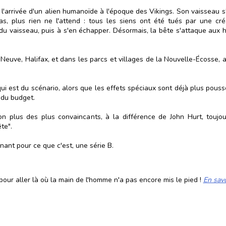
l'arrivée d'un alien humanoïde à l'époque des Vikings. Son vaisseau s'
-bas, plus rien ne l'attend : tous les siens ont été tués par une c
u vaisseau, puis à s'en échapper. Désormais, la bête s'attaque aux hu
-Neuve, Halifax, et dans les parcs et villages de la Nouvelle-Écosse
qui est du scénario, alors que les effets spéciaux sont déjà plus pous
 du budget.
non plus des plus convaincants, à la différence de John Hurt, toujo
te".
nant pour ce que c'est, une série B.
our aller là où la main de l'homme n'a pas encore mis le pied !
En savo