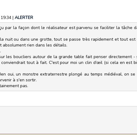
 19:34
|
ALERTER
çu par la façon dont le réalisateur est parvenu se faciliter la tâche
la nuit ou dans une grotte, tout se passe très rapidement et tout es
it absolument rien dans les détails.
.
sur les boucliers autour de la grande table fait penser directement -
onviendrait tout à fait. C'est pour moi un clin d’œil (si cela en est bi
Ben oui, un monstre extraterrestre plongé au temps médiéval, on se
venir à s'en sortir.
ertainement pas.