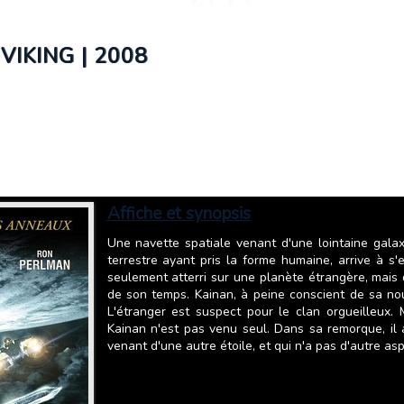
VIKING | 2008
Affiche et synopsis
Une navette spatiale venant d'une lointaine galaxi
terrestre ayant pris la forme humaine, arrive à s'e
seulement atterri sur une planète étrangère, mais qu
de son temps. Kainan, à peine conscient de sa nouve
L'étranger est suspect pour le clan orgueilleux. M
Kainan n'est pas venu seul. Dans sa remorque, il 
venant d'une autre étoile, et qui n'a pas d'autre asp