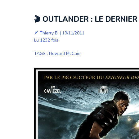
🎬 OUTLANDER : LE DERNIER 
🪶
Thierry B.
| 19/11/2011
Lu 1232 fois
TAGS
:
Howard McCain