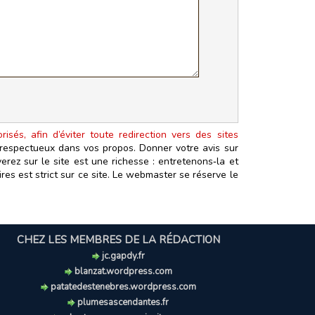
isés, afin d’éviter toute redirection vers des sites
t respectueux dans vos propos. Donner votre avis sur
erez sur le site est une richesse : entretenons‑la et
es est strict sur ce site. Le webmaster se réserve le
CHEZ LES MEMBRES DE LA RÉDACTION
jc.gapdy.fr
blanzat.wordpress.com
patatedestenebres.wordpress.com
plumesascendantes.fr