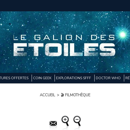
TURES OFFERTES
COIN GEEK
EXPLORATIONS SFFF
DOCTOR WHO
RÉ
ACCUEIL
>
🎬 FILMOTHÈQUE