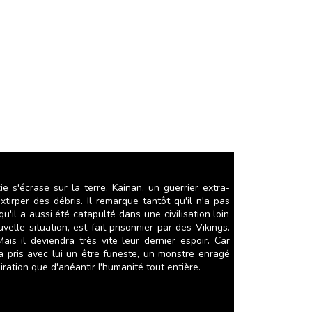
e s'écrase sur la terre. Kainan, un guerrier extra-
xtirper des débris. Il remarque tantôt qu'il n'a pas
'il a aussi été catapulté dans une civilisation loin
lle situation, est fait prisonnier par des Vikings.
ais il deviendra très vite leur dernier espoir. Car
a pris avec lui un être funeste, un monstre enragé
iration que d'anéantir l'humanité tout entière.