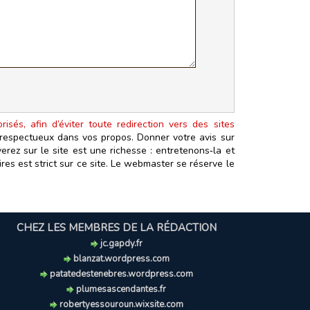
isés, afin d’éviter toute redirection vers des sites
t respectueux dans vos propos. Donner votre avis sur
erez sur le site est une richesse : entretenons‑la et
es est strict sur ce site. Le webmaster se réserve le
CHEZ LES MEMBRES DE LA RÉDACTION
jc.gapdy.fr
blanzat.wordpress.com
patatedestenebres.wordpress.com
plumesascendantes.fr
robertyessouroun.wixsite.com