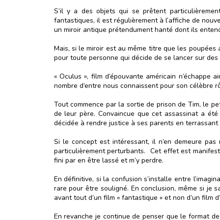
S’il y a des objets qui se prêtent particulièreme
fantastiques, il est régulièrement à l’affiche de nou
un miroir antique prétendument hanté dont ils enten
Mais, si le miroir est au même titre que les poupées 
pour toute personne qui décide de se lancer sur des
« Oculus », film d’épouvante américain n’échappe ain
nombre d’entre nous connaissent pour son célèbre rô
Tout commence par la sortie de prison de Tim, le peti
de leur père. Convaincue que cet assassinat a été c
décidée à rendre justice à ses parents en terrassant l
Si le concept est intéressant, il n’en demeure pas
particulièrement perturbants. Cet effet est manifest
fini par en être lassé et m’y perdre.
En définitive, si la confusion s’installe entre l’imag
rare pour être souligné. En conclusion, même si je s
avant tout d’un film « fantastique » et non d’un film 
En revanche je continue de penser que le format de 