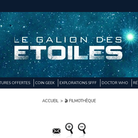
TURES OFFERTES
COIN GEEK
EXPLORATIONS SFFF
DOCTOR WHO
RÉ
ACCUEIL
>
🎬 FILMOTHÈQUE