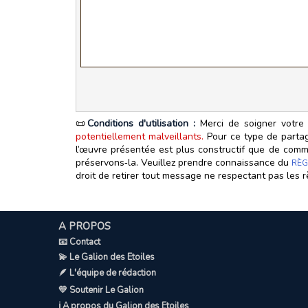
📜
Conditions d'utilisation :
Merci de soigner votre 
potentiellement malveillants.
Pour ce type de partage
l’œuvre présentée est plus constructif que de commen
préservons‑la. Veuillez prendre connaissance du
RÈG
droit de retirer tout message ne respectant pas les r
A PROPOS
📧 Contact
💫 Le Galion des Etoiles
🪶 L'équipe de rédaction
💛 Soutenir Le Galion
ℹ️ A propos du Galion des Etoiles