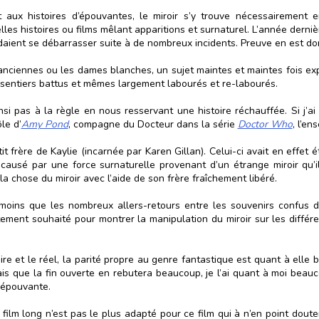
nt aux histoires d’épouvantes, le miroir s’y trouve nécessairemen
velles histoires ou films mêlant apparitions et surnaturel. L’année der
daient se débarrasser suite à de nombreux incidents. Preuve en est do
anciennes ou les dames blanches, un sujet maintes et maintes fois expl
 sentiers battus et mêmes largement labourés et re-labourés.
si pas à la règle en nous resservant une histoire réchauffée. Si j’ai 
le d’
Amy Pond
, compagne du Docteur dans la série
Doctor Who
, l’e
t frère de Kaylie (incarnée par Karen Gillan). Celui-ci avait en effet 
ausé par une force surnaturelle provenant d’un étrange miroir qu’il
a chose du miroir avec l’aide de son frère fraîchement libéré.
 moins que les nombreux allers-retours entre les souvenirs confus d
ement souhaité pour montrer la manipulation du miroir sur les différen
inaire et le réel, la parité propre au genre fantastique est quant à ell
ais que la fin ouverte en rebutera beaucoup, je l’ai quant à moi beauc
d’épouvante.
film long n’est pas le plus adapté pour ce film qui à n’en point dout