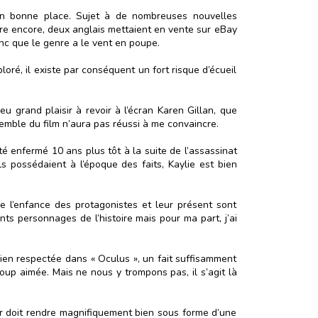
t en bonne place. Sujet à de nombreuses nouvelles
nière encore, deux anglais mettaient en vente sur eBay
nc que le genre a le vent en poupe.
oré, il existe par conséquent un fort risque d’écueil
eu grand plaisir à revoir à l’écran Karen Gillan, que
nsemble du film n’aura pas réussi à me convaincre.
été enfermé 10 ans plus tôt à la suite de l’assassinat
s possédaient à l’époque des faits, Kaylie est bien
e l’enfance des protagonistes et leur présent sont
ts personnages de l’histoire mais pour ma part, j’ai
e bien respectée dans « Oculus », un fait suffisamment
oup aimée. Mais ne nous y trompons pas, il s’agit là
er doit rendre magnifiquement bien sous forme d’une