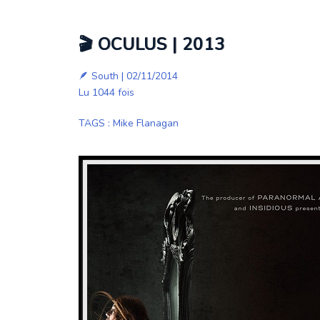
🎬 OCULUS | 2013
🪶
South
| 02/11/2014
Lu 1044 fois
TAGS
:
Mike Flanagan