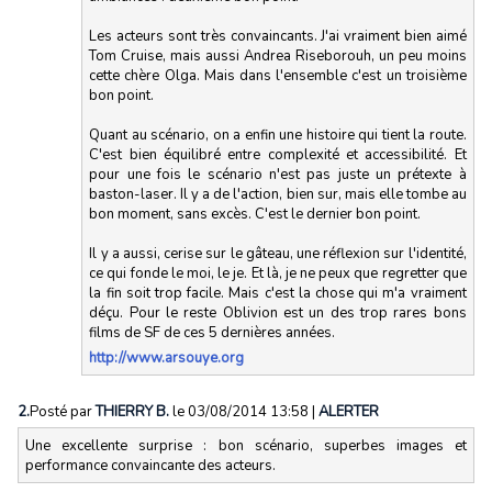
Les acteurs sont très convaincants. J'ai vraiment bien aimé
Tom Cruise, mais aussi Andrea Riseborouh, un peu moins
cette chère Olga. Mais dans l'ensemble c'est un troisième
bon point.
Quant au scénario, on a enfin une histoire qui tient la route.
C'est bien équilibré entre complexité et accessibilité. Et
pour une fois le scénario n'est pas juste un prétexte à
baston-laser. Il y a de l'action, bien sur, mais elle tombe au
bon moment, sans excès. C'est le dernier bon point.
Il y a aussi, cerise sur le gâteau, une réflexion sur l'identité,
ce qui fonde le moi, le je. Et là, je ne peux que regretter que
la fin soit trop facile. Mais c'est la chose qui m'a vraiment
déçu. Pour le reste Oblivion est un des trop rares bons
films de SF de ces 5 dernières années.
http://www.arsouye.org
2.
Posté par
THIERRY B.
le 03/08/2014 13:58
|
ALERTER
Une excellente surprise : bon scénario, superbes images et
performance convaincante des acteurs.