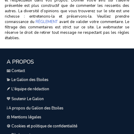
et respectueux dans vos propos. Donner votre avis sur l’œuvre
présentée est plus constructif que de commenter les ressentis des
autres. La diversité d’opinions que vous trouverez sur le site est une
richesse : entretenons‑la et préservons‑la. Veuillez prendre
connaissance du
RÈGLEMENT
avant de valider votre commentaire. Le
filtrage des commentaires est strict sur ce site. Le webmaster se
réserve le droit de retirer tout message ne respectant pas les règles
établies.
A PROPOS
📧 Contact
💫 Le Galion des Etoiles
🪶 L'équipe de rédaction
💛 Soutenir Le Galion
ℹ️ A propos du Galion des Etoiles
⚖️ Mentions légales
🍪 Cookies et politique de confidentialité