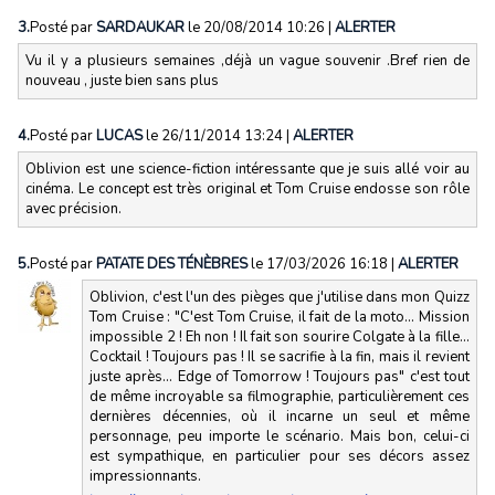
3.
Posté par
SARDAUKAR
le 20/08/2014 10:26
|
ALERTER
Vu il y a plusieurs semaines ,déjà un vague souvenir .Bref rien de
nouveau , juste bien sans plus
4.
Posté par
LUCAS
le 26/11/2014 13:24
|
ALERTER
Oblivion est une science-fiction intéressante que je suis allé voir au
cinéma. Le concept est très original et Tom Cruise endosse son rôle
avec précision.
5.
Posté par
PATATE DES TÉNÈBRES
le 17/03/2026 16:18
|
ALERTER
Oblivion, c'est l'un des pièges que j'utilise dans mon Quizz
Tom Cruise : "C'est Tom Cruise, il fait de la moto... Mission
impossible 2 ! Eh non ! Il fait son sourire Colgate à la fille...
Cocktail ! Toujours pas ! Il se sacrifie à la fin, mais il revient
juste après... Edge of Tomorrow ! Toujours pas" c'est tout
de même incroyable sa filmographie, particulièrement ces
dernières décennies, où il incarne un seul et même
personnage, peu importe le scénario. Mais bon, celui-ci
est sympathique, en particulier pour ses décors assez
impressionnants.