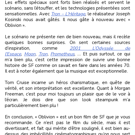
Les effets spéciaux sont forts bien réalisés et servent le
scénario, sans l’étouffer, et les technologies présentées sont
sensationnelles. Avec
Tron – L’Héritage
, le réalisateur Joseph
Kosinski nous avait gâtés. Il nous gâte à nouveau avec «
Oblivion ».
Le scénario ne présente rien de bien nouveau, mais il recèle
quelques bonnes surprises. On sent certaines sources
d’inspiration, comme
2001 L’Odyssée de
l’Espace
,
Moon
,
Tron
,
Prometheus
, … Et puis surtout, ce qui
m’a bien plu, c’est cette impression de suivre une bonne
histoire de SF comme on savait en faire dans les années 70.
Il est à noter également que la musique est exceptionnelle.
Tom Cruise incarne un héros charismatique, en quête de
vérité, et son interprétation est excellente. Quant à Morgan
Freeman, c’est pour moi toujours un plaisir que de le voir à
l’écran. Je dois dire que son look steampunk m’a
particulièrement bien plu !
En conclusion, « Oblivion » est un bon film de SF que je vous
recommande. Ce n’est pas le film du siècle, mais il est
divertissant, et fait qui mérite d’être souligné, il est bien au-
dessus des imbécillités cinématographiques qu’on nous sert