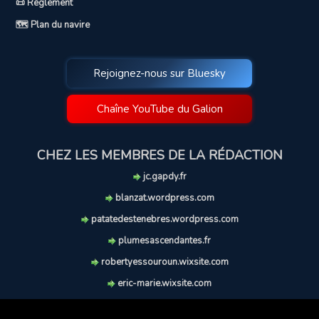
📜 Règlement
🗺️ Plan du navire
Rejoignez-nous sur Bluesky
Chaîne YouTube du Galion
CHEZ LES MEMBRES DE LA RÉDACTION
jc.gapdy.fr
blanzat.wordpress.com
patatedestenebres.wordpress.com
plumesascendantes.fr
robertyessouroun.wixsite.com
eric-marie.wixsite.com
lechiencritique.blogspot.com