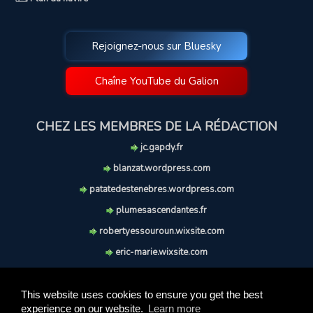
Rejoignez-nous sur Bluesky
Chaîne YouTube du Galion
CHEZ LES MEMBRES DE LA RÉDACTION
jc.gapdy.fr
blanzat.wordpress.com
patatedestenebres.wordpress.com
plumesascendantes.fr
robertyessouroun.wixsite.com
eric-marie.wixsite.com
lechiencritique.blogspot.com
soufflereve.blogspot.com
This website uses cookies to ensure you get the best
experience on our website.
Learn more