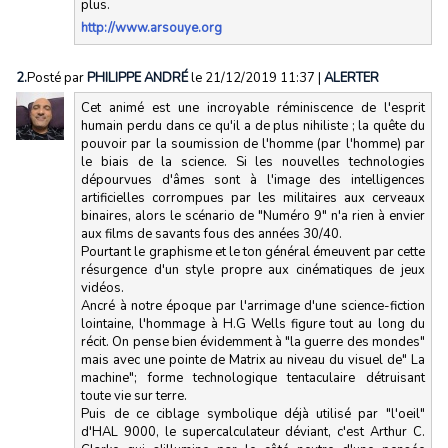
plus.
http://www.arsouye.org
2.
Posté par
PHILIPPE ANDRÉ
le 21/12/2019 11:37
|
ALERTER
Cet animé est une incroyable réminiscence de l'esprit
humain perdu dans ce qu'il a de plus nihiliste ; la quête du
pouvoir par la soumission de l'homme (par l'homme) par
le biais de la science. Si les nouvelles technologies
dépourvues d'âmes sont à l'image des intelligences
artificielles corrompues par les militaires aux cerveaux
binaires, alors le scénario de "Numéro 9" n'a rien à envier
aux films de savants fous des années 30/40.
Pourtant le graphisme et le ton général émeuvent par cette
résurgence d'un style propre aux cinématiques de jeux
vidéos.
Ancré à notre époque par l'arrimage d'une science-fiction
lointaine, l'hommage à H.G Wells figure tout au long du
récit. On pense bien évidemment à "la guerre des mondes"
mais avec une pointe de Matrix au niveau du visuel de" La
machine"; forme technologique tentaculaire détruisant
toute vie sur terre.
Puis de ce ciblage symbolique déjà utilisé par "l'oeil"
d'HAL 9000, le supercalculateur déviant, c'est Arthur C.