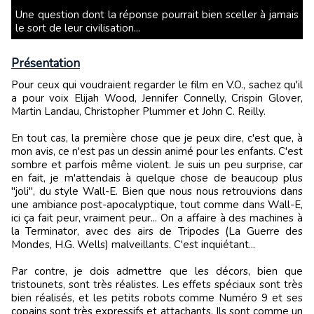
Une question dont la réponse pourrait bien sceller à jamais
le sort de leur civilisation...
Présentation
Pour ceux qui voudraient regarder le film en V.O., sachez qu'il
a pour voix Elijah Wood, Jennifer Connelly, Crispin Glover,
Martin Landau, Christopher Plummer et John C. Reilly.
En tout cas, la première chose que je peux dire, c'est que, à
mon avis, ce n'est pas un dessin animé pour les enfants. C'est
sombre et parfois même violent. Je suis un peu surprise, car
en fait, je m'attendais à quelque chose de beaucoup plus
"joli", du style Wall-E. Bien que nous nous retrouvions dans
une ambiance post-apocalyptique, tout comme dans Wall-E,
ici ça fait peur, vraiment peur... On a affaire à des machines à
la Terminator, avec des airs de Tripodes (La Guerre des
Mondes, H.G. Wells) malveillants. C'est inquiétant...
Par contre, je dois admettre que les décors, bien que
tristounets, sont très réalistes. Les effets spéciaux sont très
bien réalisés, et les petits robots comme Numéro 9 et ses
copains sont très expressifs et attachants. Ils sont comme un