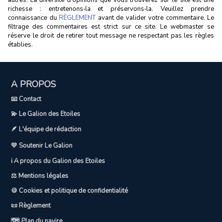
richesse : entretenons‑la et préservons‑la. Veuillez prendre
connaissance du
RÈGLEMENT
avant de valider votre commentaire. Le
filtrage des commentaires est strict sur ce site. Le webmaster se
réserve le droit de retirer tout message ne respectant pas les règles
établies.
A PROPOS
📧 Contact
💫 Le Galion des Etoiles
🪶 L'équipe de rédaction
💛 Soutenir Le Galion
ℹ️ A propos du Galion des Etoiles
⚖️ Mentions légales
🍪 Cookies et politique de confidentialité
📜 Règlement
🗺️ Plan du navire