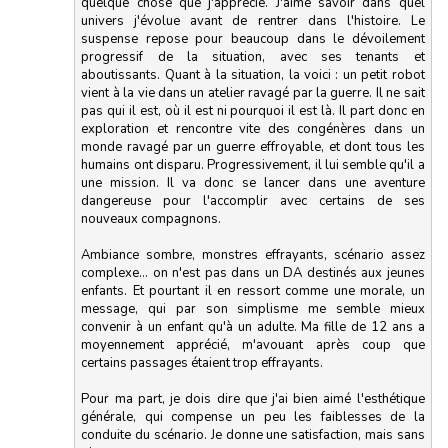
quelque chose que j'apprécie. J'aime savoir dans quel
univers j'évolue avant de rentrer dans l'histoire. Le
suspense repose pour beaucoup dans le dévoilement
progressif de la situation, avec ses tenants et
aboutissants. Quant à la situation, la voici : un petit robot
vient à la vie dans un atelier ravagé par la guerre. Il ne sait
pas qui il est, où il est ni pourquoi il est là. Il part donc en
exploration et rencontre vite des congénères dans un
monde ravagé par un guerre effroyable, et dont tous les
humains ont disparu. Progressivement, il lui semble qu'il a
une mission. Il va donc se lancer dans une aventure
dangereuse pour l'accomplir avec certains de ses
nouveaux compagnons.
Ambiance sombre, monstres effrayants, scénario assez
complexe... on n'est pas dans un DA destinés aux jeunes
enfants. Et pourtant il en ressort comme une morale, un
message, qui par son simplisme me semble mieux
convenir à un enfant qu'à un adulte. Ma fille de 12 ans a
moyennement apprécié, m'avouant après coup que
certains passages étaient trop effrayants.
Pour ma part, je dois dire que j'ai bien aimé l'esthétique
générale, qui compense un peu les faiblesses de la
conduite du scénario. Je donne une satisfaction, mais sans