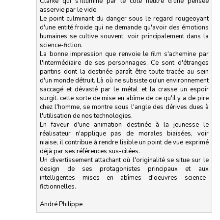
Clarke qui s'illumine par le côté neutre d'une pensée
asservie par le vide.
Le point culminant du danger sous le regard rougeoyant
d'une entité froide qui ne demande qu'avoir des émotions
humaines se cultive souvent, voir principalement dans la
science-fiction.
La bonne impression que renvoie le film s'achemine par
l'intermédiaire de ses personnages. Ce sont d'étranges
pantins dont la destinée paraît être toute tracée au sein
d'un monde détruit. Là où ne subsiste qu'un environnement
saccagé et dévasté par le métal et la crasse un espoir
surgit. cette sorte de mise en abîme de ce qu'il y a de pire
chez l'homme, se montre sous l'angle des dérives dues à
l'utilisation de nos technologies.
En faveur d'une animation destinée à la jeunesse le
réalisateur n'applique pas de morales biaisées, voir
niaise, il contribue à rendre lisible un point de vue exprimé
déjà par ses références sus-citées.
Un divertissement attachant où l'originalité se situe sur le
design de ses protagonistes principaux et aux
intelligentes mises en abîmes d'oeuvres science-
fictionnelles.
André Philippe