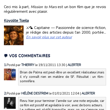
Ceci mis à part,
Mission to Mars
est un bon film que je revois
régulièrement avec plaisir.
Koyolite Tseila
⚔️🦜 Capitaine — Passionnée de science-fiction,
je rédige des articles depuis l'an 2000, portée...
En savoir plus sur cet auteur
💬 VOS COMMENTAIRES
1.
Posté par
THIERRY
le 19/11/2011 13:30
|
ALERTER
Brian de Palma est peut-être un excellent réalisateur,mais
il n'y connaît rien en matière de SF. Résultat : un film-
somnifère.
2.
Posté par
HÉLÈNE DESTREM
le 01/01/2021 12:04
|
ALERTER
Revu hier pour terminer l'année sur une note enjouée, car
ce film est positif et agréable à voir, avec de bons acteurs.
Le rythme est plutôt tranquille, mais on ne s'ennuie pas