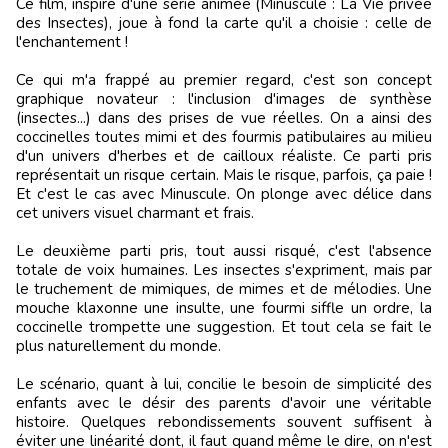
Ce film, inspiré d'une série animée (Minuscule : La Vie privée
des Insectes), joue à fond la carte qu'il a choisie : celle de
l'enchantement !
Ce qui m'a frappé au premier regard, c'est son concept
graphique novateur : l'inclusion d'images de synthèse
(insectes...) dans des prises de vue réelles. On a ainsi des
coccinelles toutes mimi et des fourmis patibulaires au milieu
d'un univers d'herbes et de cailloux réaliste. Ce parti pris
représentait un risque certain. Mais le risque, parfois, ça paie !
Et c'est le cas avec Minuscule. On plonge avec délice dans
cet univers visuel charmant et frais.
Le deuxième parti pris, tout aussi risqué, c'est l'absence
totale de voix humaines. Les insectes s'expriment, mais par
le truchement de mimiques, de mimes et de mélodies. Une
mouche klaxonne une insulte, une fourmi siffle un ordre, la
coccinelle trompette une suggestion. Et tout cela se fait le
plus naturellement du monde.
Le scénario, quant à lui, concilie le besoin de simplicité des
enfants avec le désir des parents d'avoir une véritable
histoire. Quelques rebondissements souvent suffisent à
éviter une linéarité dont, il faut quand même le dire, on n'est