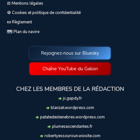
⚖️ Mentions légales
🍪 Cookies et politique de confidentialité
📜 Règlement
🗺️ Plan du navire
Rejoignez-nous sur Bluesky
Chaîne YouTube du Galion
CHEZ LES MEMBRES DE LA RÉDACTION
jc.gapdy.fr
blanzat.wordpress.com
patatedestenebres.wordpress.com
plumesascendantes.fr
robertyessouroun.wixsite.com