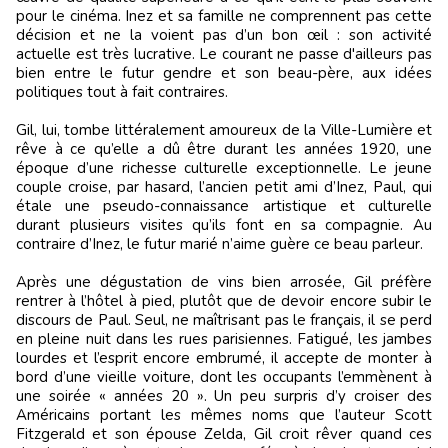
pour le cinéma. Inez et sa famille ne comprennent pas cette
décision et ne la voient pas d’un bon œil : son activité
actuelle est très lucrative. Le courant ne passe d'ailleurs pas
bien entre le futur gendre et son beau-père, aux idées
politiques tout à fait contraires.
Gil, lui, tombe littéralement amoureux de la Ville-Lumière et
rêve à ce qu’elle a dû être durant les années 1920, une
époque d’une richesse culturelle exceptionnelle. Le jeune
couple croise, par hasard, l’ancien petit ami d’Inez, Paul, qui
étale une pseudo-connaissance artistique et culturelle
durant plusieurs visites qu’ils font en sa compagnie. Au
contraire d’Inez, le futur marié n’aime guère ce beau parleur.
Après une dégustation de vins bien arrosée, Gil préfère
rentrer à l’hôtel à pied, plutôt que de devoir encore subir le
discours de Paul. Seul, ne maîtrisant pas le français, il se perd
en pleine nuit dans les rues parisiennes. Fatigué, les jambes
lourdes et l’esprit encore embrumé, il accepte de monter à
bord d’une vieille voiture, dont les occupants l’emmènent à
une soirée « années 20 ». Un peu surpris d’y croiser des
Américains portant les mêmes noms que l’auteur Scott
Fitzgerald et son épouse Zelda, Gil croit rêver quand ces