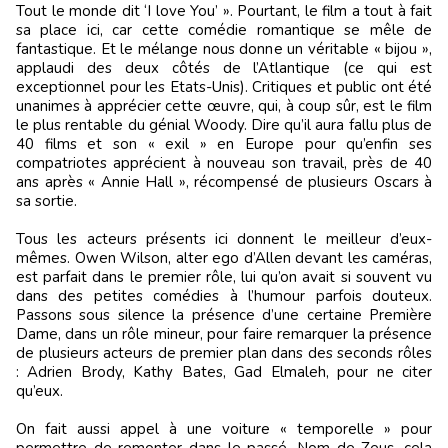
Tout le monde dit ‘I love You’ ». Pourtant, le film a tout à fait
sa place ici, car cette comédie romantique se mêle de
fantastique. Et le mélange nous donne un véritable « bijou »,
applaudi des deux côtés de l’Atlantique (ce qui est
exceptionnel pour les Etats-Unis). Critiques et public ont été
unanimes à apprécier cette œuvre, qui, à coup sûr, est le film
le plus rentable du génial Woody. Dire qu’il aura fallu plus de
40 films et son « exil » en Europe pour qu’enfin ses
compatriotes apprécient à nouveau son travail, près de 40
ans après « Annie Hall », récompensé de plusieurs Oscars à
sa sortie.
Tous les acteurs présents ici donnent le meilleur d’eux-
mêmes. Owen Wilson, alter ego d’Allen devant les caméras,
est parfait dans le premier rôle, lui qu’on avait si souvent vu
dans des petites comédies à l’humour parfois douteux.
Passons sous silence la présence d’une certaine Première
Dame, dans un rôle mineur, pour faire remarquer la présence
de plusieurs acteurs de premier plan dans des seconds rôles
: Adrien Brody, Kathy Bates, Gad Elmaleh, pour ne citer
qu’eux.
On fait aussi appel à une voiture « temporelle » pour