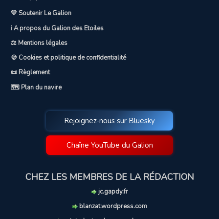
💛 Soutenir Le Galion
ℹ️ A propos du Galion des Etoiles
⚖️ Mentions légales
🍪 Cookies et politique de confidentialité
📜 Règlement
🗺️ Plan du navire
Rejoignez-nous sur Bluesky
Chaîne YouTube du Galion
CHEZ LES MEMBRES DE LA RÉDACTION
jc.gapdy.fr
blanzat.wordpress.com