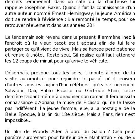
derniers l’emmènent dans un café où la chanteuse lui
rappelle Joséphine Baker. Quand il fait la connaissance d’un
autre auteur, nommé Ernest Hemingway, le jeune Américain
doit se rendre à l’évidence : il a remonté le temps, pour se
retrouver réellement dans les années 20 !
Le lendemain soir, revenu dans le présent, il emmène Inez à
l’endroit où le vieux tacot était apparu afin de lui faire
partager ce qu’il vient de vivre. Mais sa fiancée perd patience
et rentre à l’hôtel. Resté seul, Gil réalise qu’il faut attendre
les 12 coups de minuit pour qu’arrive le véhicule.
Désormais, presque tous les soirs, il monte à bord de la
vieille automobile, pour rejoindre le passé, où il croisera
d’autres artistes aujourd’hui célèbres, qu’ils se nomment
Salvador Dali, Pablo Picasso ou Gertrude Stein, cette
dernière l’aidant même à peaufiner son roman. Il fera aussi la
connaissance d’Adriana, la muse de Picasso, qui ne le laisse
pas indifférent. La jeune femme, elle, a la nostalgie de la
Belle Epoque, à la fin du 19e siècle. Mais à Paris, rien n’est
impossible…
Un film de Woody Allen à bord du Galion ? Cela peut
paraître surprenant pour l’auteur de « Manhattan » ou de «