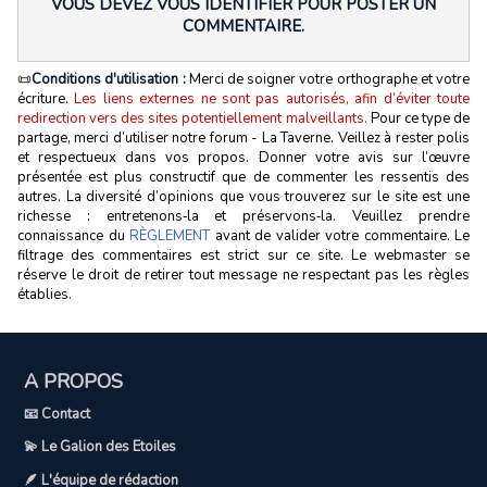
VOUS DEVEZ VOUS IDENTIFIER POUR POSTER UN
COMMENTAIRE.
📜
Conditions d'utilisation :
Merci de soigner votre orthographe et votre
écriture.
Les liens externes ne sont pas autorisés, afin d’éviter toute
redirection vers des sites potentiellement malveillants.
Pour ce type de
partage, merci d’utiliser notre forum - La Taverne. Veillez à rester polis
et respectueux dans vos propos. Donner votre avis sur l’œuvre
présentée est plus constructif que de commenter les ressentis des
autres. La diversité d’opinions que vous trouverez sur le site est une
richesse : entretenons‑la et préservons‑la. Veuillez prendre
connaissance du
RÈGLEMENT
avant de valider votre commentaire. Le
filtrage des commentaires est strict sur ce site. Le webmaster se
réserve le droit de retirer tout message ne respectant pas les règles
établies.
A PROPOS
📧 Contact
💫 Le Galion des Etoiles
🪶 L'équipe de rédaction