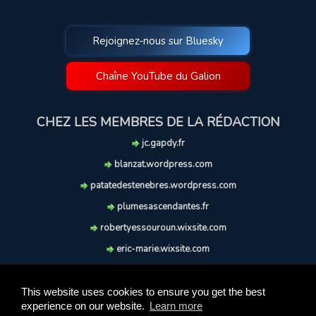
Rejoignez-nous sur Bluesky
Chaîne YouTube du Galion
CHEZ LES MEMBRES DE LA RÉDACTION
jc.gapdy.fr
blanzat.wordpress.com
patatedestenebres.wordpress.com
plumesascendantes.fr
robertyessouroun.wixsite.com
eric-marie.wixsite.com
lechiencritique.blogspot.com
soufflereve.blogspot.com
This website uses cookies to ensure you get the best
experience on our website.
Learn more