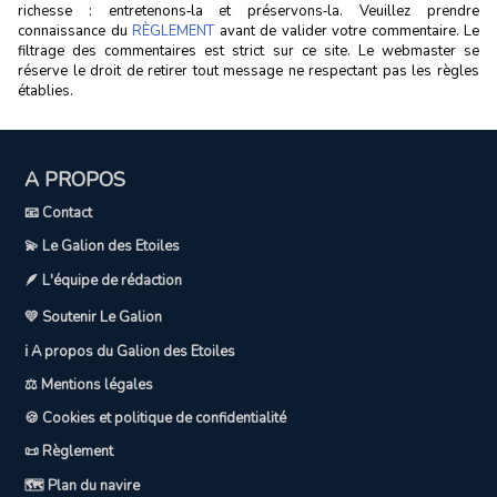
richesse : entretenons‑la et préservons‑la. Veuillez prendre
connaissance du
RÈGLEMENT
avant de valider votre commentaire. Le
filtrage des commentaires est strict sur ce site. Le webmaster se
réserve le droit de retirer tout message ne respectant pas les règles
établies.
A PROPOS
📧 Contact
💫 Le Galion des Etoiles
🪶 L'équipe de rédaction
💛 Soutenir Le Galion
ℹ️ A propos du Galion des Etoiles
⚖️ Mentions légales
🍪 Cookies et politique de confidentialité
📜 Règlement
🗺️ Plan du navire