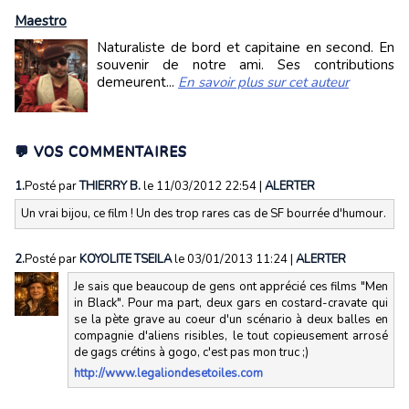
Maestro
Naturaliste de bord et capitaine en second. En
souvenir de notre ami. Ses contributions
demeurent...
En savoir plus sur cet auteur
💬 VOS COMMENTAIRES
1.
Posté par
THIERRY B.
le 11/03/2012 22:54
|
ALERTER
Un vrai bijou, ce film ! Un des trop rares cas de SF bourrée d'humour.
2.
Posté par
KOYOLITE TSEILA
le 03/01/2013 11:24
|
ALERTER
Je sais que beaucoup de gens ont apprécié ces films "Men
in Black". Pour ma part, deux gars en costard-cravate qui
se la pète grave au coeur d'un scénario à deux balles en
compagnie d'aliens risibles, le tout copieusement arrosé
de gags crétins à gogo, c'est pas mon truc ;)
http://www.legaliondesetoiles.com