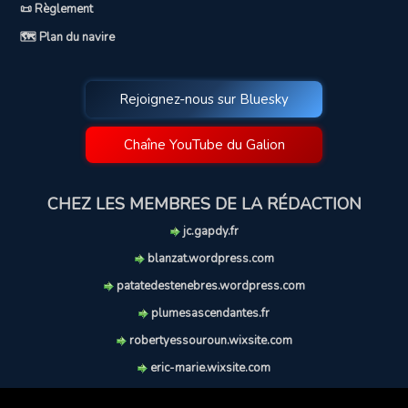
📜 Règlement
🗺️ Plan du navire
Rejoignez-nous sur Bluesky
Chaîne YouTube du Galion
CHEZ LES MEMBRES DE LA RÉDACTION
jc.gapdy.fr
blanzat.wordpress.com
patatedestenebres.wordpress.com
plumesascendantes.fr
robertyessouroun.wixsite.com
eric-marie.wixsite.com
lechiencritique.blogspot.com