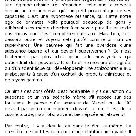
une légende urbaine très répandue : celle que le cerveau
humain ne fonctionnerait qu'à un petit pourcentage de ses
capacités. C'est une hypothèse plaisante, qui flatte notre
ego de primates, voilà pourquoi beaucoup de gens y
adhèrent sans même chercher à en savoir plus. Il n'en reste
pas moins que c'est complètement faux. Mais bon, soit,
passons outre et voyons cela plutôt comme un film de
super-héros. Une paumée qui fait une overdose d'une
substance bizarre et qui devient superwoman ? Ce n'est
finalement pas plus idiot qu'un ado new-yorkais qui
obtiendrait des pouvoirs à la suite d'une morsure d'araignée,
ou d'un scientifique qui développerait une schizophrénie aux
anabolisants à cause d’un cocktail de produits chimiques et
de rayons gamma...
Ce film a des bons côtés, c'est indéniable. Il y a de l'action, du
suspense et un vrai scénario même s'il repose sur des
foutaises. Je pense qu'un amateur de Marvel ou de DC
devrait passer un bon moment devant sa télé. C'est de la
cuisine lourde, mais roborative et bien épicée au jalapeno !
Par contre, il y a des failles dans le film lui-même. La
première, ce sont les dialogues d'une platitude incroyable. Il