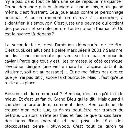
n'y a pas, dans tout ce film, une seule réplique marquante !
On ne demande pas du Audiard à chaque fois, mais quand
même, c'est frustrant. Cela joue aussi contre le personnage
principal. A aucun moment on n'arrive à s'accrocher, à
s'identifier, à s'émouvoir. C'est juste une paumée qui obtient
des pouvoirs et semble perdre toute notion d'humanité. Où
est la nuance là-dedans ?
La seconde faille, c'est l'ambition démesurée de ce film.
C'est quoi, ces allusions à peine masquées à 2001 ? Sans rire,
on dirait une choucroute qui veut se faire passer pour du
caviar ! Parce que tout y est : les primates, le côté cosmique,
l'évolution dirigée (une vieille marotte française datant du
vitalisme, soit dit au passage) … Et ne me faites pas dire ce
que je n'ai pas dit : j'adore la choucroute. Mais il faut qu'elle
reste à sa place...
Besson fait du commercial ? Ben oui, c'est ce qu'il fait de
mieux. Et c'est un fan du Grand Bleu qui le dit ! Mais quand il
cherche la profondeur, comment dire... Ben continue de
creuser mon petit Luc, tu finiras peut-être par trouver du
pétrole. Ou alors arrête les frais et fais ce que tu sais faire :
des bons films marrants et pas prise de tête, des
blockbusters genre Hollywood. C'est tout ce qu'on te