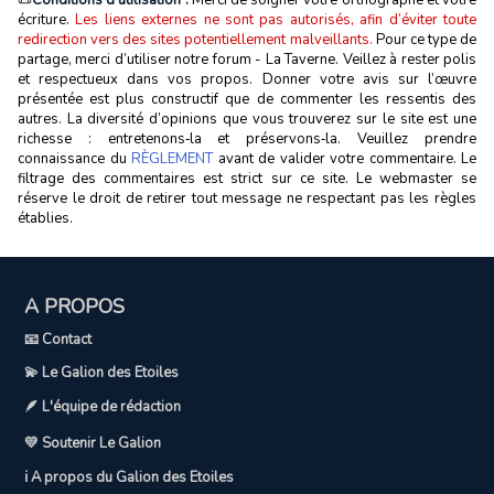
📜
Conditions d'utilisation :
Merci de soigner votre orthographe et votre
écriture.
Les liens externes ne sont pas autorisés, afin d’éviter toute
redirection vers des sites potentiellement malveillants.
Pour ce type de
partage, merci d’utiliser notre forum - La Taverne. Veillez à rester polis
et respectueux dans vos propos. Donner votre avis sur l’œuvre
présentée est plus constructif que de commenter les ressentis des
autres. La diversité d’opinions que vous trouverez sur le site est une
richesse : entretenons‑la et préservons‑la. Veuillez prendre
connaissance du
RÈGLEMENT
avant de valider votre commentaire. Le
filtrage des commentaires est strict sur ce site. Le webmaster se
réserve le droit de retirer tout message ne respectant pas les règles
établies.
A PROPOS
📧 Contact
💫 Le Galion des Etoiles
🪶 L'équipe de rédaction
💛 Soutenir Le Galion
ℹ️ A propos du Galion des Etoiles