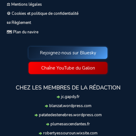
⚖️ Mentions légales
🍪 Cookies et politique de confidentialité
📜 Règlement
🗺️ Plan du navire
Rejoignez-nous sur Bluesky
Chaîne YouTube du Galion
CHEZ LES MEMBRES DE LA RÉDACTION
jc.gapdy.fr
blanzat.wordpress.com
patatedestenebres.wordpress.com
plumesascendantes.fr
robertyessouroun.wixsite.com