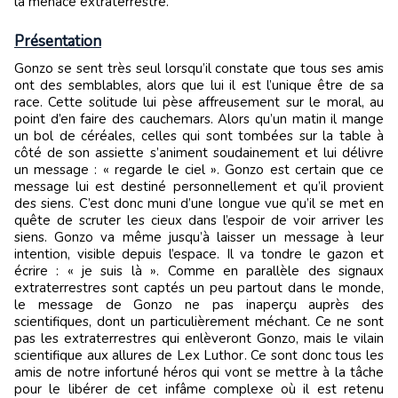
la menace extraterrestre.
Présentation
Gonzo se sent très seul lorsqu’il constate que tous ses amis
ont des semblables, alors que lui il est l’unique être de sa
race. Cette solitude lui pèse affreusement sur le moral, au
point d’en faire des cauchemars. Alors qu’un matin il mange
un bol de céréales, celles qui sont tombées sur la table à
côté de son assiette s’animent soudainement et lui délivre
un message : « regarde le ciel ». Gonzo est certain que ce
message lui est destiné personnellement et qu’il provient
des siens. C’est donc muni d’une longue vue qu’il se met en
quête de scruter les cieux dans l’espoir de voir arriver les
siens. Gonzo va même jusqu’à laisser un message à leur
intention, visible depuis l’espace. Il va tondre le gazon et
écrire : « je suis là ». Comme en parallèle des signaux
extraterrestres sont captés un peu partout dans le monde,
le message de Gonzo ne pas inaperçu auprès des
scientifiques, dont un particulièrement méchant. Ce ne sont
pas les extraterrestres qui enlèveront Gonzo, mais le vilain
scientifique aux allures de Lex Luthor. Ce sont donc tous les
amis de notre infortuné héros qui vont se mettre à la tâche
pour le libérer de cet infâme complexe où il est retenu