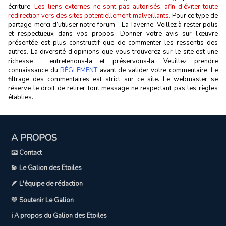
écriture.
Les liens externes ne sont pas autorisés, afin d’éviter toute
redirection vers des sites potentiellement malveillants.
Pour ce type de
partage, merci d’utiliser notre forum - La Taverne. Veillez à rester polis
et respectueux dans vos propos. Donner votre avis sur l’œuvre
présentée est plus constructif que de commenter les ressentis des
autres. La diversité d’opinions que vous trouverez sur le site est une
richesse : entretenons‑la et préservons‑la. Veuillez prendre
connaissance du
RÈGLEMENT
avant de valider votre commentaire. Le
filtrage des commentaires est strict sur ce site. Le webmaster se
réserve le droit de retirer tout message ne respectant pas les règles
établies.
A PROPOS
📧 Contact
💫 Le Galion des Etoiles
🪶 L'équipe de rédaction
💛 Soutenir Le Galion
ℹ️ A propos du Galion des Etoiles