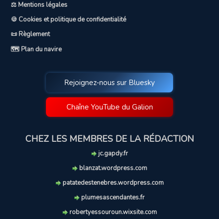
⚖️ Mentions légales
🍪 Cookies et politique de confidentialité
📜 Règlement
🗺️ Plan du navire
Rejoignez-nous sur Bluesky
Chaîne YouTube du Galion
CHEZ LES MEMBRES DE LA RÉDACTION
jc.gapdy.fr
blanzat.wordpress.com
patatedestenebres.wordpress.com
plumesascendantes.fr
robertyessouroun.wixsite.com