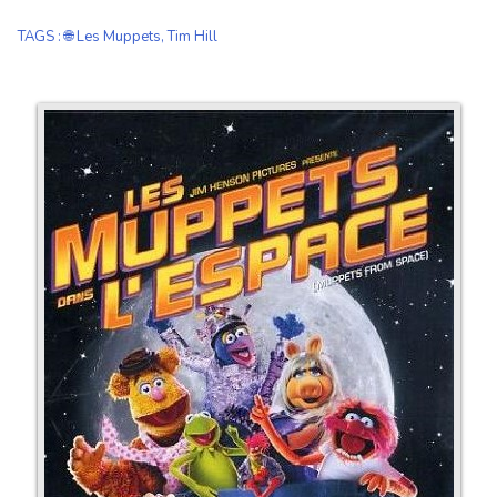
TAGS
:
🌐 Les Muppets
,
Tim Hill