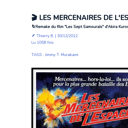
🎬 LES MERCENAIRES DE L'E
🌀Remake du film "Les Sept Samouraïs" d'Akira Kur
🪶
Thierry B.
| 30/12/2012
Lu 1058 fois
TAGS
:
Jimmy T. Murakami