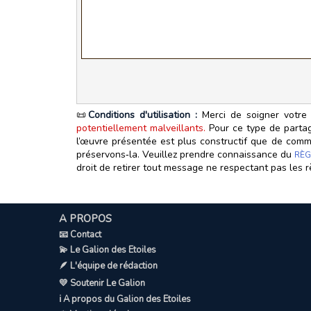
📜
Conditions d'utilisation :
Merci de soigner votre 
potentiellement malveillants.
Pour ce type de partage
l’œuvre présentée est plus constructif que de commen
préservons‑la. Veuillez prendre connaissance du
RÈG
droit de retirer tout message ne respectant pas les r
A PROPOS
📧 Contact
💫 Le Galion des Etoiles
🪶 L'équipe de rédaction
💛 Soutenir Le Galion
ℹ️ A propos du Galion des Etoiles