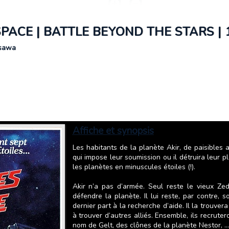
SPACE | BATTLE BEYOND THE STARS | 
osawa
Affiche et synopsis
Les habitants de la planète Akir, de paisibles 
qui impose leur soumission ou il détruira leur 
les planètes en minuscules étoiles (!).
Akir n’a pas d’armée. Seul reste le vieux Zed
défendre la planète. Il lui reste, par contre, 
dernier part à la recherche d’aide. Il la trouver
à trouver d’autres alliés. Ensemble, ils recru
nom de Gelt, des clônes de la planète Nestor, …