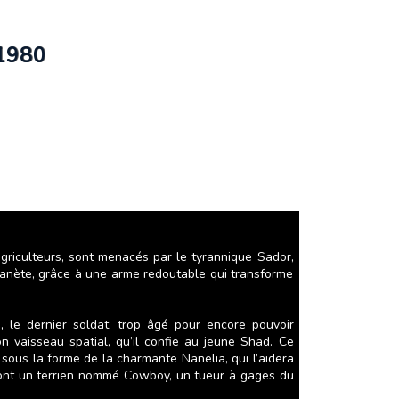
1980
agriculteurs, sont menacés par le tyrannique Sador,
planète, grâce à une arme redoutable qui transforme
, le dernier soldat, trop âgé pour encore pouvoir
son vaisseau spatial, qu’il confie au jeune Shad. Ce
a sous la forme de la charmante Nanelia, qui l’aidera
teront un terrien nommé Cowboy, un tueur à gages du