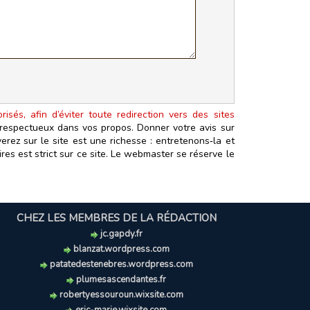
isés, afin d’éviter toute redirection vers des sites
t respectueux dans vos propos. Donner votre avis sur
erez sur le site est une richesse : entretenons‑la et
es est strict sur ce site. Le webmaster se réserve le
CHEZ LES MEMBRES DE LA RÉDACTION
jc.gapdy.fr
blanzat.wordpress.com
patatedestenebres.wordpress.com
plumesascendantes.fr
robertyessouroun.wixsite.com