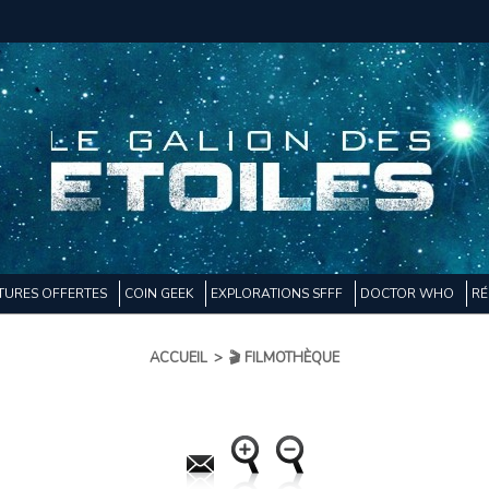
TURES OFFERTES
COIN GEEK
EXPLORATIONS SFFF
DOCTOR WHO
RÉ
ACCUEIL
>
🎬 FILMOTHÈQUE