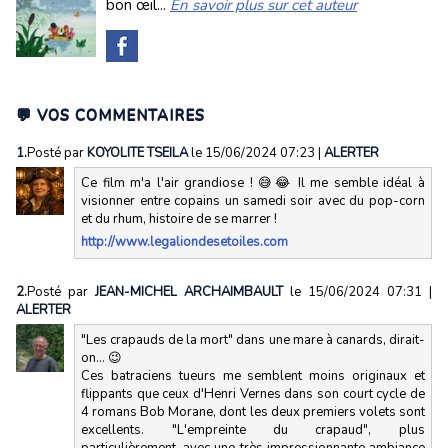
bon œil...
En savoir plus sur cet auteur
💬 VOS COMMENTAIRES
1.
Posté par
KOYOLITE TSEILA
le 15/06/2024 07:23
|
ALERTER
Ce film m'a l'air grandiose ! 😅😂 Il me semble idéal à
visionner entre copains un samedi soir avec du pop-corn
et du rhum, histoire de se marrer !
http://www.legaliondesetoiles.com
2.
Posté par
JEAN-MICHEL ARCHAIMBAULT
le 15/06/2024 07:31
|
ALERTER
"Les crapauds de la mort" dans une mare à canards, dirait-
on... 😉
Ces batraciens tueurs me semblent moins originaux et
flippants que ceux d'Henri Vernes dans son court cycle de
4 romans Bob Morane, dont les deux premiers volets sont
excellents. "L'empreinte du crapaud", plus