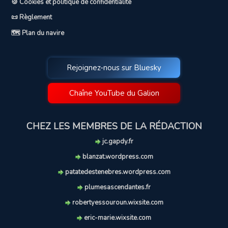
🍪 Cookies et politique de confidentialité
📜 Règlement
🗺️ Plan du navire
Rejoignez-nous sur Bluesky
Chaîne YouTube du Galion
CHEZ LES MEMBRES DE LA RÉDACTION
jc.gapdy.fr
blanzat.wordpress.com
patatedestenebres.wordpress.com
plumesascendantes.fr
robertyessouroun.wixsite.com
eric-marie.wixsite.com