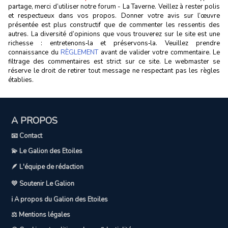
partage, merci d’utiliser notre forum - La Taverne. Veillez à rester polis
et respectueux dans vos propos. Donner votre avis sur l’œuvre
présentée est plus constructif que de commenter les ressentis des
autres. La diversité d’opinions que vous trouverez sur le site est une
richesse : entretenons‑la et préservons‑la. Veuillez prendre
connaissance du
RÈGLEMENT
avant de valider votre commentaire. Le
filtrage des commentaires est strict sur ce site. Le webmaster se
réserve le droit de retirer tout message ne respectant pas les règles
établies.
A PROPOS
📧 Contact
💫 Le Galion des Etoiles
🪶 L'équipe de rédaction
💛 Soutenir Le Galion
ℹ️ A propos du Galion des Etoiles
⚖️ Mentions légales