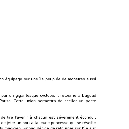
on équipage sur une île peuplée de monstres aussi
 par un gigantesque cyclope, il retourne à Bagdad
Parisa. Cette union permettra de sceller un pacte
 de lire l'avenir à chacun est sévèrement éconduit
de jeter un sort à la jeune princesse qui se réveille
du magicien, Sinbad décide de retourner sur l'île aux