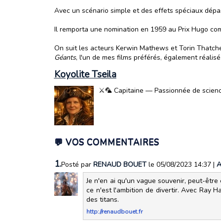
Avec un scénario simple et des effets spéciaux dépassé
Il remporta une nomination en 1959 au Prix Hugo comm
On suit les acteurs Kerwin Mathews et Torin Thatche
Géants
, l'un de mes films préférés, également réalis
Koyolite Tseila
⚔️🦜 Capitaine — Passionnée de science-
💬 VOS COMMENTAIRES
1.
Posté par
RENAUD BOUET
le 05/08/2023 14:37
|
A
Je n'en ai qu'un vague souvenir, peut-être 
ce n'est l'ambition de divertir. Avec Ray
des titans.
http://renaudbouet.fr