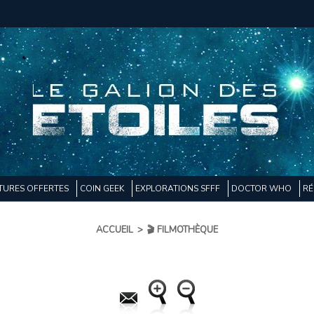
TURES OFFERTES
COIN GEEK
EXPLORATIONS SFFF
DOCTOR WHO
RÉ
ACCUEIL
>
🎬 FILMOTHÈQUE