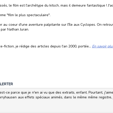
s, le film est l'archétype du kitsch, mais il demeure fantastique ! J'a
e "film le plus spectaculaire".
r au coeur d'une aventure palpitante sur l'île aux Cyclopes. On retro
é par Nathan Juran.
fiction, je rédige des articles depuis l'an 2000, portée...
En savoir plu
LERTER
est-ce parce que je n'en ai vu que des extraits, enfant. Pourtant, j'aim
 Harryhausen aux effets spéciaux animés, dans le même même registre, 