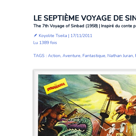
LE SEPTIÈME VOYAGE DE S
The 7th Voyage of Sinbad (1958) | Inspiré du conte p
🪶
Koyolite Tseila
| 17/11/2011
Lu 1389 fois
TAGS
:
Action
,
Aventure
,
Fantastique
,
Nathan Juran
,