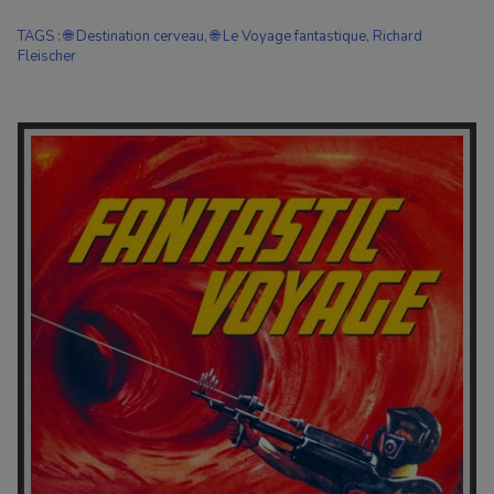
TAGS
:
🌐 Destination cerveau
,
🌐 Le Voyage fantastique
,
Richard
Fleischer