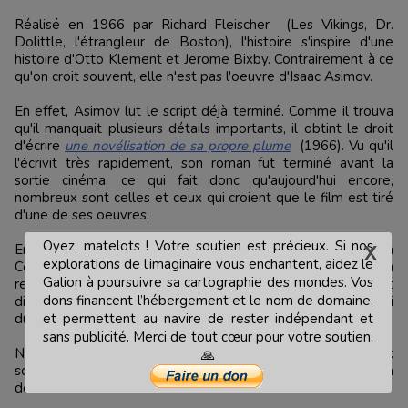
Réalisé en 1966 par Richard Fleischer (Les Vikings, Dr.
Dolittle, l'étrangleur de Boston), l'histoire s'inspire d'une
histoire d'Otto Klement et Jerome Bixby. Contrairement à ce
qu'on croit souvent, elle n'est pas l'oeuvre d'Isaac Asimov.
En effet, Asimov lut le script déjà terminé. Comme il trouva
qu'il manquait plusieurs détails importants, il obtint le droit
d'écrire
une novélisation de sa propre plume
(1966). Vu qu'il
l'écrivit très rapidement, son roman fut terminé avant la
sortie cinéma, ce qui fait donc qu'aujourd'hui encore,
nombreux sont celles et ceux qui croient que le film est tiré
d'une de ses oeuvres.
Oyez, matelots ! Votre soutien est précieux. Si nos
En 1987, Asimov publiera une autre version ("Destination
explorations de l’imaginaire vous enchantent, aidez le
Cerveau") plus satisfaisante à ses yeux. Ce deuxième roman
Galion à poursuivre sa cartographie des mondes. Vos
reprend le même principe, mais l'histoire est largement
dons financent l’hébergement et le nom de domaine,
différente et n'est donc pas une suite ni du premier livre ni
du film.
et permettent au navire de rester indépendant et
sans publicité. Merci de tout cœur pour votre soutien.
Nominé aux Oscars pour la photo, les effets spéciaux
🙏
sonores et le montage,
Le Voyage Fantastique
en remporta
deux :