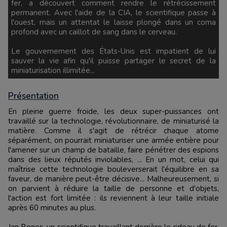
fer, a découvert comment rendre le rétrécissement
permanent. Avec l'aide de la CIA, le scientifique passe à
l'ouest, mais un attentat le laisse plongé dans un coma
profond avec un caillot de sang dans le cerveau.
Le gouvernement des États-Unis est impatient de lui
sauver la vie afin qu'il puisse partager le secret de la
miniaturisation illimitée...
Présentation
En pleine guerre froide, les deux super-puissances ont
travaillé sur la technologie, révolutionnaire, de miniaturisé la
matière. Comme il s'agit de rétrécir chaque atome
séparément, on pourrait miniaturiser une armée entière pour
l'amener sur un champ de bataille, faire pénétrer des espions
dans des lieux réputés inviolables, ... En un mot, celui qui
maîtrise cette technologie bouleverserait l'équilibre en sa
faveur, de manière peut-être décisive... Malheureusement, si
on parvient à réduire la taille de personne et d'objets,
l'action est fort limitée : ils reviennent à leur taille initiale
après 60 minutes au plus.