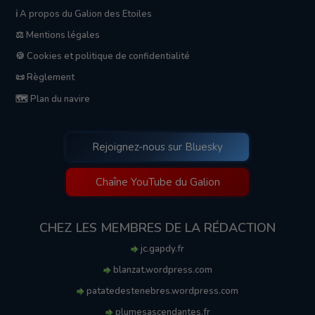
ℹ️ A propos du Galion des Etoiles
⚖️ Mentions légales
🍪 Cookies et politique de confidentialité
📜 Règlement
🗺️ Plan du navire
Rejoignez-nous sur Bluesky
Chaîne YouTube du Galion
CHEZ LES MEMBRES DE LA RÉDACTION
jc.gapdy.fr
blanzat.wordpress.com
patatedestenebres.wordpress.com
plumesascendantes.fr