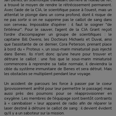
Jan Benes, un scientifique travaillant derrière le rideau de fer,
a trouvé le moyen de rendre le rétrécissement permanent.
Avec l'aide de la CIA, le scientifique passe à l'ouest, mais un
attentat le plonge dans un coma profond, dont il risque de
ne pas sortir si on ne supprime pas le caillot de sang dans
son cerveau. Impossible d'opérer : il faut le soigner "de
l'intérieur". Pour le sauver, l'agent de la CIA Grant reçoit
l'ordre d'accompagner un groupe de scientifiques : le
capitaine Bill Owens, les Docteurs Michaels et Duval, ainsi
que l'assistante de ce dernier, Cora Peterson, prenant place
à bord du « Proteus », un sous-marin miniaturisé puis injecté
dans Benes. Ils n'ont donc qu'une heure pour trouver et
détruire le caillot : une fois que le sous-marin miniaturisé
commencera à reprendre sa taille normale, il deviendra la
cible du système immunitaire de Benes et sera détruit. Mais
les obstacles se multiplient pendant leur voyage.
Un accident de parcours les force à passer par le coeur
(provisoirement arrêté pour leur permettre le passage) mais
aussi près des poumons pour se réapprovisionner en
oxygène. Les membres de l'équipage sont bientôt contraints
à « cannibaliser » leur appareil de radio afin de réparer le
laser destiné à détruire le caillot de sang : il devient évident
qu'il y a un saboteur sur la mission.