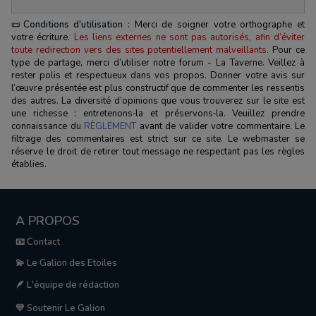
📜
Conditions d'utilisation :
Merci de soigner votre orthographe et
votre écriture.
Les liens externes ne sont pas autorisés, afin d’éviter
toute redirection vers des sites potentiellement malveillants.
Pour ce
type de partage, merci d’utiliser notre forum - La Taverne. Veillez à
rester polis et respectueux dans vos propos. Donner votre avis sur
l’œuvre présentée est plus constructif que de commenter les ressentis
des autres. La diversité d’opinions que vous trouverez sur le site est
une richesse : entretenons‑la et préservons‑la. Veuillez prendre
connaissance du
RÈGLEMENT
avant de valider votre commentaire. Le
filtrage des commentaires est strict sur ce site. Le webmaster se
réserve le droit de retirer tout message ne respectant pas les règles
établies.
A PROPOS
📧 Contact
💫 Le Galion des Etoiles
🪶 L'équipe de rédaction
💛 Soutenir Le Galion