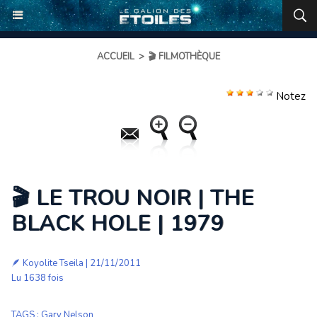
ACCUEIL
>
🎬 FILMOTHÈQUE
Notez
🎬 LE TROU NOIR | THE
BLACK HOLE | 1979
🪶
Koyolite Tseila
| 21/11/2011
Lu 1638 fois
TAGS
:
Gary Nelson