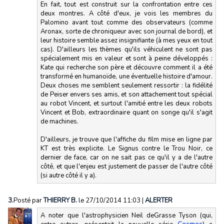
En fait, tout est construit sur la confrontation entre ces
deux montres. A côté d'eux, je vois les membres du
Palomino avant tout comme des observateurs (comme
Aronax, sorte de chroniqueur avec son journal de bord), et
leur histoire semble assez insignifiante (à mes yeux en tout
cas). D'ailleurs les thèmes qu'ils véhiculent ne sont pas
spécialement mis en valeur et sont à peine développés :
Kate qui recherche son père et découvre comment il a été
transformé en humanoïde, une éventuelle histoire d'amour.
Deux choses me semblent seulement ressortir : la fidélité
de Peiser envers ses amis, et son attachement tout spécial
au robot Vincent, et surtout l'amitié entre les deux robots
Vincent et Bob, extraordinaire quant on songe qu'il s'agit
de machines.
D'ailleurs, je trouve que l'affiche du film mise en ligne par
KT est très explicite. Le Signus contre le Trou Noir, ce
dernier de face, car on ne sait pas ce qu'il y a de l'autre
côté, et que l'enjeu est justement de passer de l'autre côté
(si autre côté il y a).
3.
Posté par
THIERRY B.
le 27/10/2014 11:03
|
ALERTER
A noter que l'astrophysicien Neil deGrasse Tyson (qui,