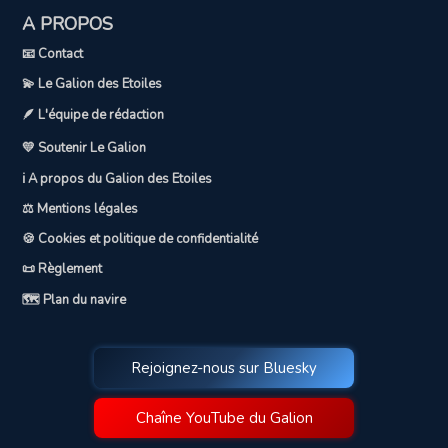
A PROPOS
📧 Contact
💫 Le Galion des Etoiles
🪶 L'équipe de rédaction
💛 Soutenir Le Galion
ℹ️ A propos du Galion des Etoiles
⚖️ Mentions légales
🍪 Cookies et politique de confidentialité
📜 Règlement
🗺️ Plan du navire
Rejoignez-nous sur Bluesky
Chaîne YouTube du Galion