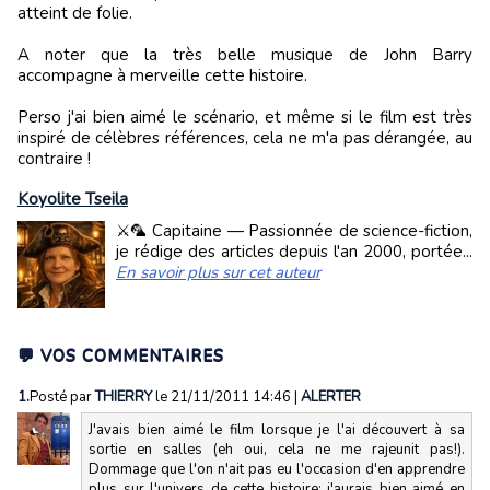
atteint de folie.
A noter que la très belle musique de John Barry
accompagne à merveille cette histoire.
Perso j'ai bien aimé le scénario, et même si le film est très
inspiré de célèbres références, cela ne m'a pas dérangée, au
contraire !
Koyolite Tseila
⚔️🦜 Capitaine — Passionnée de science-fiction,
je rédige des articles depuis l'an 2000, portée...
En savoir plus sur cet auteur
💬 VOS COMMENTAIRES
1.
Posté par
THIERRY
le 21/11/2011 14:46
|
ALERTER
J'avais bien aimé le film lorsque je l'ai découvert à sa
sortie en salles (eh oui, cela ne me rajeunit pas!).
Dommage que l'on n'ait pas eu l'occasion d'en apprendre
plus sur l'univers de cette histoire: j'aurais bien aimé en