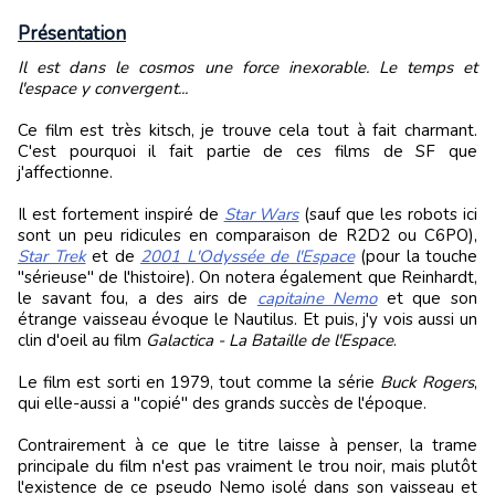
Présentation
Il est dans le cosmos une force inexorable. Le temps et
l'espace y convergent...
Ce film est très kitsch, je trouve cela tout à fait charmant.
C'est pourquoi il fait partie de ces films de SF que
j'affectionne.
Il est fortement inspiré de
Star Wars
(sauf que les robots ici
sont un peu ridicules en comparaison de R2D2 ou C6PO),
Star Trek
et de
2001 L'Odyssée de l'Espace
(pour la touche
"sérieuse" de l'histoire). On notera également que Reinhardt,
le savant fou, a des airs de
capitaine Nemo
et que son
étrange vaisseau évoque le Nautilus. Et puis, j'y vois aussi un
clin d'oeil au film
Galactica - La Bataille de l'Espace
.
Le film est sorti en 1979, tout comme la série
Buck Rogers
,
qui elle-aussi a "copié" des grands succès de l'époque.
Contrairement à ce que le titre laisse à penser, la trame
principale du film n'est pas vraiment le trou noir, mais plutôt
l'existence de ce pseudo Nemo isolé dans son vaisseau et