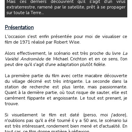
Mais ces derniers découvrent qu’il s’agit d’un virus
extraterrestre, ramené par le satellite, prêt à se propager
sur toute la Terre...
Présentation
L'occasion s'est enfin présentée pour moi de visualiser ce
film de 1971 réalisé par Robert Wise.
Alors effectivement, le scénario est très proche du livre
La
Variété Andromède
de Michael Crichton et en ce sens, l'on
peut dire qu'il s'agit d'une adaptation plutôt fidèle.
La première partie du film avec cette macabre découverte
du village décimé est très intrigante. La seconde dans la
station de recherche est plus lente, mais passionnante.
Quant à la dernière partie, où tout risque de sauter, elle est
carrément flippante et angoissante. Le tout est prenant, je
trouve.
Si visuellement le film est daté (perso, moi j'adore),
n'oublions pas qu'il a été tourné il y a 50 ans, le scénario lui
est très intéressant, rondement bien mené et d'actualité. En
tout cas, ce film donne matière à réflexion.