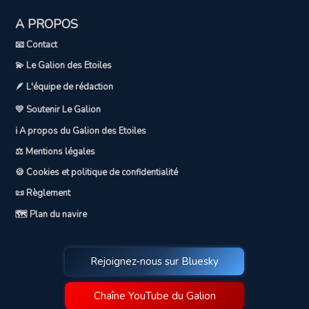
A PROPOS
📧 Contact
💫 Le Galion des Etoiles
🪶 L'équipe de rédaction
💛 Soutenir Le Galion
ℹ️ A propos du Galion des Etoiles
⚖️ Mentions légales
🍪 Cookies et politique de confidentialité
📜 Règlement
🗺️ Plan du navire
Rejoignez-nous sur Bluesky
Chaîne YouTube du Galion