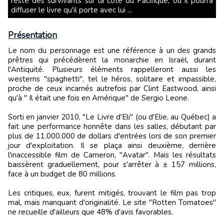
reste des survivants sur la côté du Pacifique, où il pourra
diffuser le livre qu'il porte avec lui ...
Présentation
Le nom du personnage est une référence à un des grands
prêtres qui précédèrent la monarchie en Israël, durant
l'Antiquité. Plusieurs éléments rappelleront aussi les
westerns "spaghetti", tel le héros, solitaire et impassible,
proche de ceux incarnés autrefois par Clint Eastwood, ainsi
qu'à " Il était une fois en Amérique" de Sergio Leone.
Sorti en janvier 2010, "Le Livre d'Eli" (ou d'Elie, au Québec) a
fait une performance honnête dans les salles, débutant par
plus de 11.000.000 de dollars d'entrées lors de son premier
jour d'exploitation. Il se plaça ainsi deuxième, derrière
l'inaccessible film de Cameron, "Avatar". Mais les résultats
baissèrent graduellement, pour s'arrêter à ± 157 millions,
face à un budget de 80 millions.
Les critiques, eux, furent mitigés, trouvant le film pas trop
mal, mais manquant d'originalité. Le site "Rotten Tomatoes"
ne recueille d'ailleurs que 48% d'avis favorables.