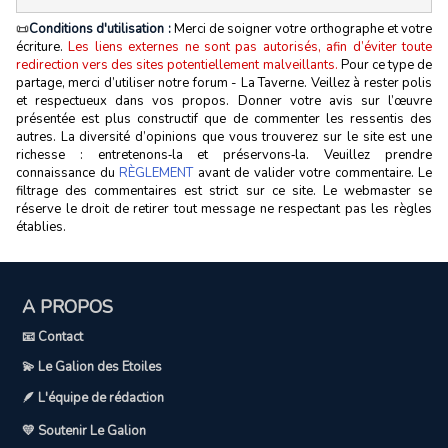
📜
Conditions d'utilisation :
Merci de soigner votre orthographe et votre
écriture.
Les liens externes ne sont pas autorisés, afin d’éviter toute
redirection vers des sites potentiellement malveillants.
Pour ce type de
partage, merci d’utiliser notre forum - La Taverne. Veillez à rester polis
et respectueux dans vos propos. Donner votre avis sur l’œuvre
présentée est plus constructif que de commenter les ressentis des
autres. La diversité d’opinions que vous trouverez sur le site est une
richesse : entretenons‑la et préservons‑la. Veuillez prendre
connaissance du
RÈGLEMENT
avant de valider votre commentaire. Le
filtrage des commentaires est strict sur ce site. Le webmaster se
réserve le droit de retirer tout message ne respectant pas les règles
établies.
A PROPOS
📧 Contact
💫 Le Galion des Etoiles
🪶 L'équipe de rédaction
💛 Soutenir Le Galion