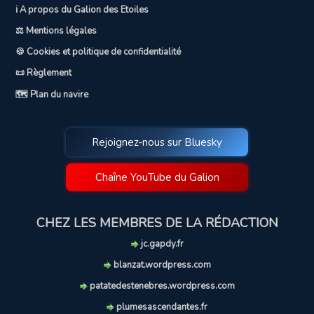
ℹ️ A propos du Galion des Etoiles
⚖️ Mentions légales
🍪 Cookies et politique de confidentialité
📜 Règlement
🗺️ Plan du navire
Rejoignez-nous sur Bluesky
Chaîne YouTube du Galion
CHEZ LES MEMBRES DE LA RÉDACTION
jc.gapdy.fr
blanzat.wordpress.com
patatedestenebres.wordpress.com
plumesascendantes.fr