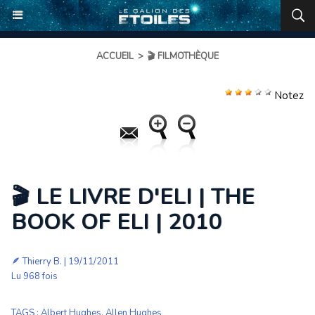
ACCUEIL
>
🎬 FILMOTHÈQUE
Notez
🎬 LE LIVRE D'ELI | THE
BOOK OF ELI | 2010
🪶
Thierry B.
| 19/11/2011
Lu 968 fois
TAGS
:
Albert Hughes
,
Allen Hughes