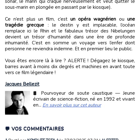
sonar, le marin qui craque nerveusement et veut quitter le
sous-marin en plongée en passant par le kiosque).
Ce n’est plus un film, c’est
un opéra wagnérien
ou
une
tragédie grecque
: le destin y est implacable, l’océan
remplace ici le Rhin et le fabuleux trésor des Nibelungen
devient un trésor d’humanité dans une ère de profonde
inhumanité. C’est en somme un voyage vers l’enfer dont
personne ne reviendra indemne. Et en premier lieu le public.
Vous êtes encore là à lire ? ALERTE ! Dégagez le kiosque,
barres avant à moins dix degrés et machines en avant toute
vers ce film légendaire !
Jacques Bellezit
🛢️ Pourvoyeur de soute caustique — Jeune
écrivain de science-fiction, né en 1992 et vivant
en...
En savoir plus sur cet auteur
💬 VOS COMMENTAIRES