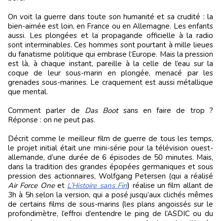
On voit la guerre dans toute son humanité et sa crudité : la
bien-aimée est loin, en France ou en Allemagne. Les enfants
aussi. Les plongées et la propagande officielle à la radio
sont interminables. Ces hommes sont pourtant à mille lieues
du fanatisme politique qui embrase l’Europe. Mais la pression
est là, à chaque instant, pareille à la celle de l’eau sur la
coque de leur sous-marin en plongée, menacé par les
grenades sous-marines. Le craquement est aussi métallique
que mental.
Comment parler de
Das Boot
sans en faire de trop ?
Réponse : on ne peut pas.
Décrit comme le meilleur film de guerre de tous les temps,
le projet initial était une mini-série pour la télévision ouest-
allemande, d’une durée de 6 épisodes de 50 minutes. Mais,
dans la tradition des grandes épopées germaniques et sous
pression des actionnaires, Wolfgang Petersen (qui a réalisé
Air Force One
et
L’Histoire sans Fin
) réalise un film allant de
3h à 5h selon la version, qui a posé jusqu’aux clichés mêmes
de certains films de sous-marins (les plans angoissés sur le
profondimètre, l’effroi d’entendre le ping de l’ASDIC ou du