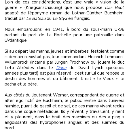
Loin de ces considérations, c’est une vraie « vision de la
guerre » (Kriegsanschauung) que nous propose
Das Boot
,
adapté de l’éponyme roman de Lothar-Günther Buchheim,
traduit par
Le Bateau
ou
Le Styx
en français.
Nous embarquons, en 1941, à bord du sous-marin U-96
partant du port de La Rochelle pour une patrouille dans
l’Atlantique.
Si au départ les marins, jeunes et imberbes, festoient comme
si demain n’existait pas, leur commandant Heinrich Lehmann-
Willenbrock (incarné par Jürgen Prochnow qui jouera le duc
Leto Atréides dans le
Dune
de David Lynch quelques
années plus tard) est plus réservé : c’est sur lui que repose le
destin des hommes et du bâtiment. Il est « le Vieux », le
pacha et le père.
Aux côtés du lieutenant Werner, correspondant de guerre et
alter ego fictif de Buchheim, le public rentre dans l’univers
humide, puant de gasoil et de sel, de ces marins vivant reclus
dans une coque métallique. Ils y rêvent, y travaillent, y rient
et y pleurent, dans le bruit des machines ou des « ping »
angoissants des hydrophones anglais et des alarmes du
bord.