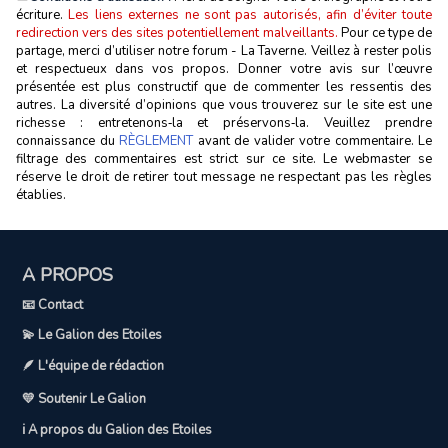
écriture.
Les liens externes ne sont pas autorisés, afin d’éviter toute
redirection vers des sites potentiellement malveillants.
Pour ce type de
partage, merci d’utiliser notre forum - La Taverne. Veillez à rester polis
et respectueux dans vos propos. Donner votre avis sur l’œuvre
présentée est plus constructif que de commenter les ressentis des
autres. La diversité d’opinions que vous trouverez sur le site est une
richesse : entretenons‑la et préservons‑la. Veuillez prendre
connaissance du
RÈGLEMENT
avant de valider votre commentaire. Le
filtrage des commentaires est strict sur ce site. Le webmaster se
réserve le droit de retirer tout message ne respectant pas les règles
établies.
A PROPOS
📧 Contact
💫 Le Galion des Etoiles
🪶 L'équipe de rédaction
💛 Soutenir Le Galion
ℹ️ A propos du Galion des Etoiles