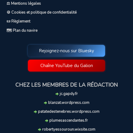
⚖️ Mentions légales
🍪 Cookies et politique de confidentialité
📜 Règlement
🗺️ Plan du navire
Rejoignez-nous sur Bluesky
Chaîne YouTube du Galion
CHEZ LES MEMBRES DE LA RÉDACTION
jc.gapdy.fr
blanzat.wordpress.com
patatedestenebres.wordpress.com
plumesascendantes.fr
robertyessouroun.wixsite.com