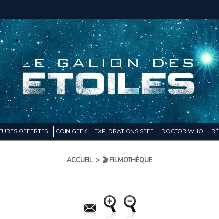
TURES OFFERTES
COIN GEEK
EXPLORATIONS SFFF
DOCTOR WHO
RÉ
ACCUEIL
>
🎬 FILMOTHÈQUE