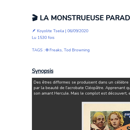
🎬 LA MONSTRUEUSE PARADE
🪶
Koyolite Tseila
| 06/09/2020
Lu 1530 fois
TAGS
:
🌐 Freaks
,
Tod Browning
Synopsis
Des êtres difformes se produisent dans un célèbre ci
par la beauté de l'acrobate Cléopâtre. Apprenant qu
son amant Hercule. Mais le complot est découvert, e