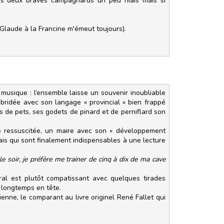
ces deux braves campagnards un peu niais mais si
 Glaude à la Francine m'émeut toujours).
musique : l’ensemble laisse un souvenir inoubliable
débridée avec son langage « provincial » bien frappé
 de pets, ses godets de pinard et de perniflard son
e ressuscitée, un maire avec son « développement
ais qui sont finalement indispensables à une lecture
e soir, je préfère me trainer de cinq à dix de ma cave
al est plutôt compatissant avec quelques tirades
 longtemps en tête.
ienne, le comparant au livre originel René Fallet qui