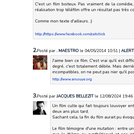
C'est un film boiteux. Pas vraiment de la comédie,
réalisation trop téléfilm offre un résultat pas très 
Comme mon texte d'ailleurs. ;)
http://https://www.facebook.com/zaitchick
2.
Posté par
. MAESTRO
le 04/05/2014 10:51
|
ALERT
J'aime bien ce film. C'est vrai qu'il est d
degré, c'est totalement débile. Mais derri
incompatibles, on ne peut pas nier qu'il p
http://www.arsouye.org
3.
Posté par
JACQUES BELLEZIT
le 12/08/2024 19:46
Un film culte qui fait toujours louvoyer en
deux ans plus tard.
Sachant cela, la fin du film aurait pu évoqu
Le film témoigne d'une mutation : entre u