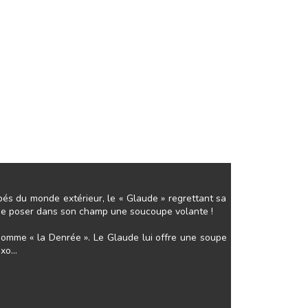
és du monde extérieur, le « Glaude » regrettant sa
t se poser dans son champ une soucoupe volante !
urnomme « la Denrée ». Le Glaude lui offre une soupe
xo...