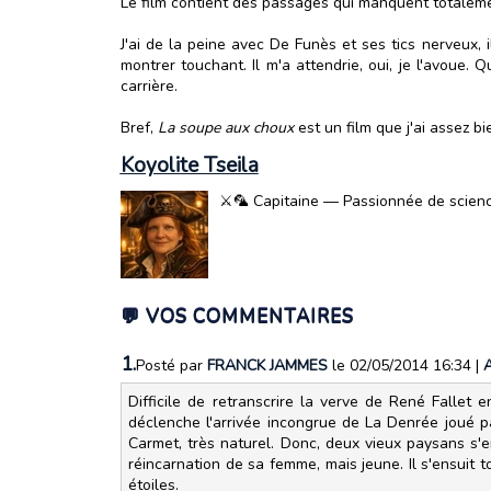
Le film contient des passages qui manquent totalemen
J'ai de la peine avec De Funès et ses tics nerveux, 
montrer touchant. Il m'a attendrie, oui, je l'avoue.
carrière.
Bref,
La soupe aux choux
est un film que j'ai assez bi
Koyolite Tseila
⚔️🦜 Capitaine — Passionnée de science-
💬 VOS COMMENTAIRES
1.
Posté par
FRANCK JAMMES
le 02/05/2014 16:34
|
Difficile de retranscrire la verve de René Fallet 
déclenche l'arrivée incongrue de La Denrée joué pa
Carmet, très naturel. Donc, deux vieux paysans s'enn
réincarnation de sa femme, mais jeune. Il s'ensuit 
étoiles.