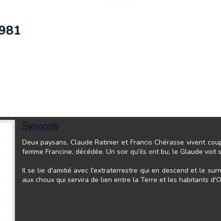
1981
Synopsis
Deux paysans, Claude Ratinier et Francis Chérasse vivent coup
femme Francine, décédée. Un soir qu'ils ont bu, le Glaude voi
Il se lie d'amitié avec l'extraterrestre qui en descend et le s
aux choux qui servira de lien entre la Terre et les habitants d'O