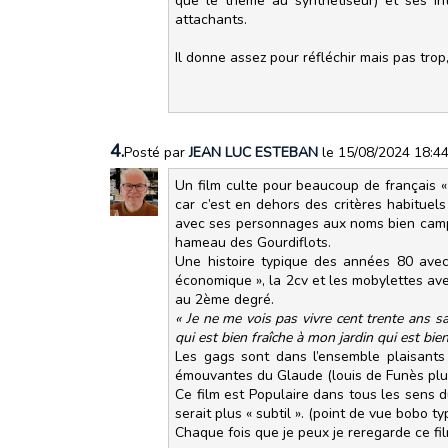
que le thème au synthétiseur) et ses i
attachants.
Il donne assez pour réfléchir mais pas trop
4.
Posté par
JEAN LUC ESTEBAN
le 15/08/2024 18:4
Un film culte pour beaucoup de français « 
car c’est en dehors des critères habituels
avec ses personnages aux noms bien campag
hameau des Gourdiflots.
Une histoire typique des années 80 ave
économique », la 2cv et les mobylettes ave
au 2ème degré.
« Je ne me vois pas vivre cent trente ans sa
qui est bien fraîche à mon jardin qui est bie
Les gags sont dans l’ensemble plaisant
émouvantes du Glaude (louis de Funès plut
Ce film est Populaire dans tous les sens du
serait plus « subtil ». (point de vue bobo ty
Chaque fois que je peux je reregarde ce fil