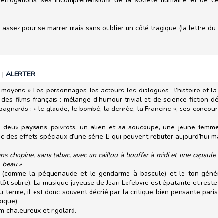
nterrogations, ses incompréhensions de la société humaine et de 
, assez pour se marrer mais sans oublier un côté tragique (la lettre du
4
|
ALERTER
moyens » Les personnages-les acteurs-les dialogues- l’histoire et la 
 des films français : mélange d’humour trivial et de science fiction 
nards : « le glaude, le bombé, la denrée, la Francine », ses concours
c deux paysans poivrots, un alien et sa soucoupe, une jeune femm
c des effets spéciaux d’une série B qui peuvent rebuter aujourd’hui m
ns chopine, sans tabac, avec un caillou à bouffer à midi et une capsule l
n beau »
s (comme la péquenaude et le gendarme à bascule) et le ton génér
ôt sobre). La musique joyeuse de Jean Lefebvre est épatante et reste
 terme, il est donc souvent décrié par la critique bien pensante paris
pique)
m chaleureux et rigolard.