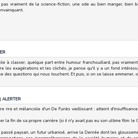
 pas vraiment de la science-fiction, une ode au bien manger, bien bo
convainquant.
ER
ifficile à classer, quelque part entre humour franchouillard, pas vraime
ère les exagérations et les clichés, je pense qu'il y a un fond intére
ose des questions qui nous touchent. Et puis, si on se laisse emmener
|
ALERTER
tre rire et mélancolie d'un De Funès vieillissant : atteint d'insuffisan
er la fin de sa propre carrière (si il n'y avait pas eu son ultime film: 
n passé paysan, un futur urbanisé, arrive la Denrée dont les gloussem