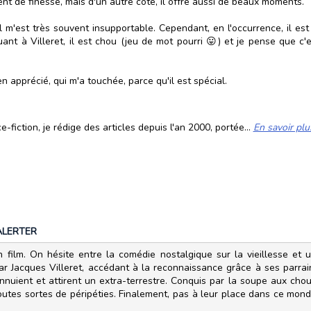
t de finesse, mais d'un autre côté, il offre aussi de beaux moments.
il m'est très souvent insupportable. Cependant, en l'occurrence, il e
 Quant à Villeret, il est chou (jeu de mot pourri 😛) et je pense que 
en apprécié, qui m'a touchée, parce qu'il est spécial.
fiction, je rédige des articles depuis l'an 2000, portée...
En savoir plu
ALERTER
en film. On hésite entre la comédie nostalgique sur la vieillesse e
r Jacques Villeret, accédant à la reconnaissance grâce à ses parrai
uient et attirent un extra-terrestre. Conquis par la soupe aux choux qu
toutes sortes de péripéties. Finalement, pas à leur place dans ce mon