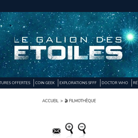
TURES OFFERTES
COIN GEEK
EXPLORATIONS SFFF
DOCTOR WHO
RÉ
ACCUEIL
>
🎬 FILMOTHÈQUE