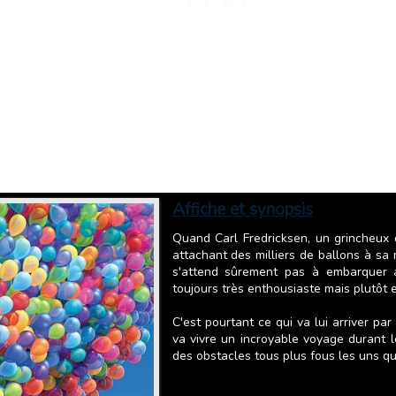
Affiche et synopsis
Quand Carl Fredricksen, un grincheux 
attachant des milliers de ballons à sa 
s'attend sûrement pas à embarquer a
toujours très enthousiaste mais plutôt 
C'est pourtant ce qui va lui arriver p
va vivre un incroyable voyage durant l
des obstacles tous plus fous les uns que