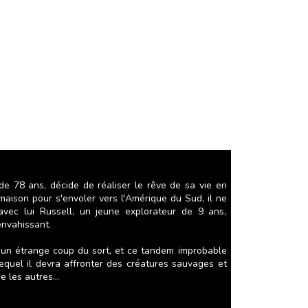
de 78 ans, décide de réaliser le rêve de sa vie en
maison pour s'envoler vers l'Amérique du Sud, il ne
vec lui Russell, un jeune explorateur de 9 ans,
envahissant.
ar un étrange coup du sort, et ce tandem improbable
equel il devra affronter des créatures sauvages et
 les autres...