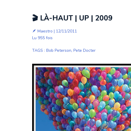
🎬 LÀ-HAUT | UP | 2009
🪶
Maestro
| 12/11/2011
Lu 955 fois
TAGS
:
Bob Peterson
,
Pete Docter