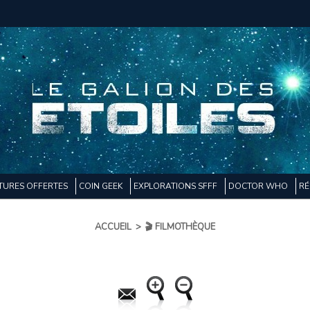
TURES OFFERTES
COIN GEEK
EXPLORATIONS SFFF
DOCTOR WHO
RÉ
ACCUEIL
>
🎬 FILMOTHÈQUE