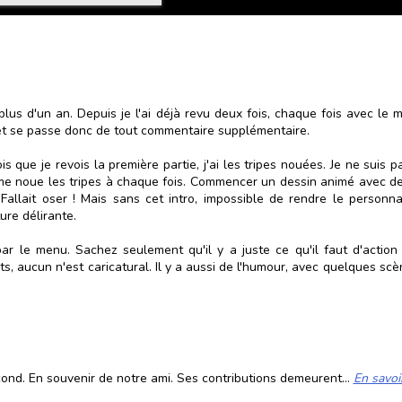
 plus d'un an. Depuis je l'ai déjà revu deux fois, chaque fois avec le 
 et se passe donc de tout commentaire supplémentaire.
fois que je revois la première partie, j'ai les tripes nouées. Je ne su
e me noue les tripes à chaque fois. Commencer un dessin animé avec de
 Fallait oser ! Mais sans cet intro, impossible de rendre le personna
re délirante.
ar le menu. Sachez seulement qu'il y a juste ce qu'il faut d'action
, aucun n'est caricatural. Il y a aussi de l'humour, avec quelques scè
cond. En souvenir de notre ami. Ses contributions demeurent...
En savoi