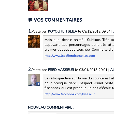
💬 VOS COMMENTAIRES
1.
Posté par
KOYOLITE TSEILA
le 09/12/2012 09:54
|
Mais quel dessin animé ! Sublime. Très t
captivant. Les personnages sont très att
vraiment beaucoup touchée. Comme le dit s
http://www.legaliondesetoiles.com
2.
Posté par
FRED VASSEUR
le 03/01/2013 20:01
|
A
La rétrospective sur la vie du couple est a
pour presque rien". L'aspect visuel rest
flashback qui est presque un cas d'école te
http://www.facebook.com/fvasseur
NOUVEAU COMMENTAIRE :