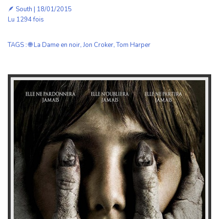
🪶
South
| 18/01/2015
Lu 1294 fois
TAGS
:
🌐 La Dame en noir
,
Jon Croker
,
Tom Harper