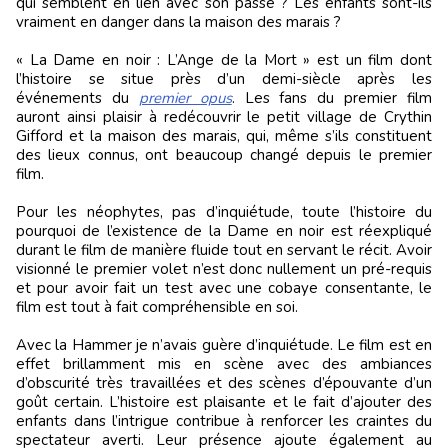
qui semblent en lien avec son passé ? Les enfants sont-ils
vraiment en danger dans la maison des marais ?
« La Dame en noir : L’Ange de la Mort » est un film dont
l’histoire se situe près d’un demi-siècle après les
événements du
premier opus
. Les fans du premier film
auront ainsi plaisir à redécouvrir le petit village de Crythin
Gifford et la maison des marais, qui, même s’ils constituent
des lieux connus, ont beaucoup changé depuis le premier
film.
Pour les néophytes, pas d’inquiétude, toute l’histoire du
pourquoi de l’existence de la Dame en noir est réexpliqué
durant le film de manière fluide tout en servant le récit. Avoir
visionné le premier volet n’est donc nullement un pré-requis
et pour avoir fait un test avec une cobaye consentante, le
film est tout à fait compréhensible en soi.
Avec la Hammer je n’avais guère d’inquiétude. Le film est en
effet brillamment mis en scène avec des ambiances
d’obscurité très travaillées et des scènes d’épouvante d’un
goût certain. L’histoire est plaisante et le fait d’ajouter des
enfants dans l’intrigue contribue à renforcer les craintes du
spectateur averti. Leur présence ajoute également au