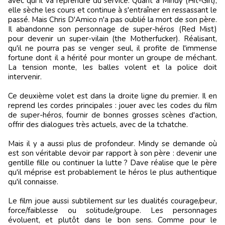
avec qui il va reprendre du service. Quant à Mindy (Hit-Girl),
elle sèche les cours et continue à s'entraîner en ressassant le
passé. Mais Chris D'Amico n'a pas oublié la mort de son père.
Il abandonne son personnage de super-héros (Red Mist)
pour devenir un super-vilain (the Motherfucker). Réalisant,
qu'il ne pourra pas se venger seul, il profite de l'immense
fortune dont il a hérité pour monter un groupe de méchant.
La tension monte, les balles volent et la police doit
intervenir.
Ce deuxième volet est dans la droite ligne du premier. Il en
reprend les cordes principales : jouer avec les codes du film
de super-héros, fournir de bonnes grosses scènes d'action,
offrir des dialogues très actuels, avec de la tchatche.
Mais il y a aussi plus de profondeur. Mindy se demande où
est son véritable devoir par rapport à son père : devenir une
gentille fille ou continuer la lutte ? Dave réalise que le père
qu'il méprise est probablement le héros le plus authentique
qu'il connaisse.
Le film joue aussi subtilement sur les dualités courage/peur,
force/faiblesse ou solitude/groupe. Les personnages
évoluent, et plutôt dans le bon sens. Comme pour le