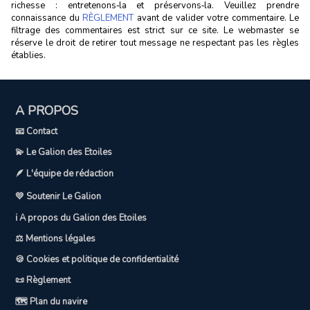
richesse : entretenons‑la et préservons‑la. Veuillez prendre
connaissance du
RÈGLEMENT
avant de valider votre commentaire. Le
filtrage des commentaires est strict sur ce site. Le webmaster se
réserve le droit de retirer tout message ne respectant pas les règles
établies.
A PROPOS
📧 Contact
💫 Le Galion des Etoiles
🪶 L'équipe de rédaction
💛 Soutenir Le Galion
ℹ️ A propos du Galion des Etoiles
⚖️ Mentions légales
🍪 Cookies et politique de confidentialité
📜 Règlement
🗺️ Plan du navire