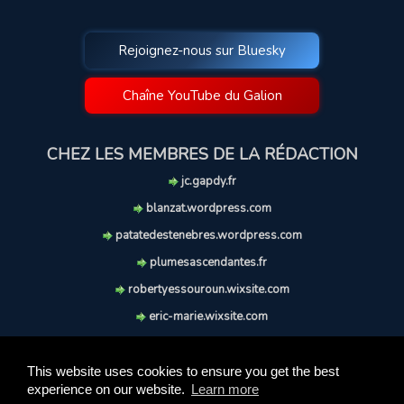
Rejoignez-nous sur Bluesky
Chaîne YouTube du Galion
CHEZ LES MEMBRES DE LA RÉDACTION
jc.gapdy.fr
blanzat.wordpress.com
patatedestenebres.wordpress.com
plumesascendantes.fr
robertyessouroun.wixsite.com
eric-marie.wixsite.com
lechiencritique.blogspot.com
soufflereve.blogspot.com
This website uses cookies to ensure you get the best
experience on our website.
Learn more
© 2009-2026 Le Galion des Etoiles. Tous droits réservés.