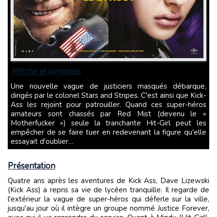
Affiche et synopsis
Une nouvelle vague de justiciers masqués débarque,
dirigés par le colonel Stars and Stripes. C'est ainsi que Kick-
Ass les rejoint pour patrouiller. Quand ces super-héros
amateurs sont chassés par Red Mist (devenu le «
Motherfucker ») seule la tranchante Hit-Girl peut les
empêcher de se faire tuer en redevenant la figure qu'elle
essayait d'oublier…
Présentation
Quatre ans après les aventures de Kick Ass, Dave Lizewski
(Kick Ass) a repris sa vie de lycéen tranquille. Il regarde de
l'extérieur la vague de super-héros qui déferle sur la ville,
jusqu'au jour où il intègre un groupe nommé Justice Forever,