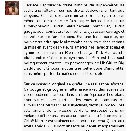
Derrière l'apparence d'une histoire de super-héros se
cache une réflexion sur nos droits et devoirs en tant que
citoyens. Car ici, c'est bien un ado ordinaire, un looser
même, qui décide de se faire super-héros. Il n'a aucun
super-pouvoir, aucun entraînement particulier, aucun
gadget pour combattre les méchants : juste son courage et
sa volonté de faire le bien. Sur une base pareille, on
pouvait craindre que le film tombe dans les clichés et dans
la mise en avant des valeurs américaines, avec drapeau et
hymne en arrière plan. Rien de tout ça ! Kick-Ass oscille
plutôt entre réalisme et cynisme. Le film est tout sauf
politiquement correct. Les personnages de Hit Girl et Big
Daddy sont là pour ajouter une belle dose d'amoralité,
sans même parler du mafieux qui est leur cible.
Sur ce scénario original se greffe une réalisation efficace.
Ca bouge et ça cogne en alternance avec des scènes de
vie quotidienne, le tout dans un bon équilibre. Les plans
sont variés, avec parfois des vues de caméras de
surveillance ou des vues subjectives, façon jeu vidéo. Tout
cela amène de la vitesse et de la nervosité dans un
mélange détonnant. Les acteurs sont à un très bon niveau.
Chloë Mortez est vraiment un espoir du cinéma. Quant aux
effets spéciaux, ils sont absents au début et apparaissent