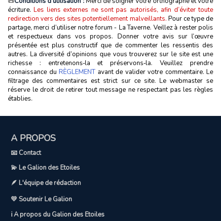
📜
Conditions d'utilisation :
Merci de soigner votre orthographe et votre
écriture.
Les liens externes ne sont pas autorisés, afin d’éviter toute
redirection vers des sites potentiellement malveillants.
Pour ce type de
partage, merci d’utiliser notre forum - La Taverne. Veillez à rester polis
et respectueux dans vos propos. Donner votre avis sur l’œuvre
présentée est plus constructif que de commenter les ressentis des
autres. La diversité d’opinions que vous trouverez sur le site est une
richesse : entretenons‑la et préservons‑la. Veuillez prendre
connaissance du
RÈGLEMENT
avant de valider votre commentaire. Le
filtrage des commentaires est strict sur ce site. Le webmaster se
réserve le droit de retirer tout message ne respectant pas les règles
établies.
A PROPOS
📧 Contact
💫 Le Galion des Etoiles
🪶 L'équipe de rédaction
💛 Soutenir Le Galion
ℹ️ A propos du Galion des Etoiles