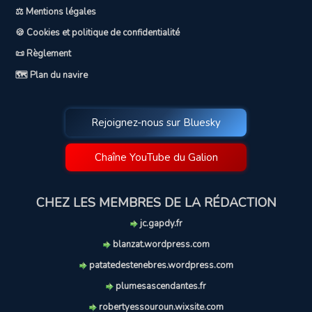
⚖️ Mentions légales
🍪 Cookies et politique de confidentialité
📜 Règlement
🗺️ Plan du navire
Rejoignez-nous sur Bluesky
Chaîne YouTube du Galion
CHEZ LES MEMBRES DE LA RÉDACTION
jc.gapdy.fr
blanzat.wordpress.com
patatedestenebres.wordpress.com
plumesascendantes.fr
robertyessouroun.wixsite.com