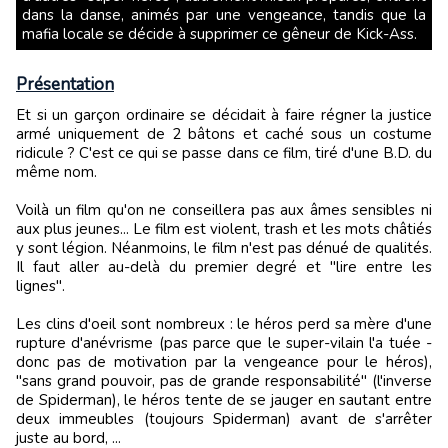
dans la danse, animés par une vengeance, tandis que la
mafia locale se décide à supprimer ce gêneur de Kick-Ass.
Présentation
Et si un garçon ordinaire se décidait à faire régner la justice
armé uniquement de 2 bâtons et caché sous un costume
ridicule ? C'est ce qui se passe dans ce film, tiré d'une B.D. du
même nom.
Voilà un film qu'on ne conseillera pas aux âmes sensibles ni
aux plus jeunes... Le film est violent, trash et les mots châtiés
y sont légion. Néanmoins, le film n'est pas dénué de qualités.
Il faut aller au-delà du premier degré et "lire entre les
lignes".
Les clins d'oeil sont nombreux : le héros perd sa mère d'une
rupture d'anévrisme (pas parce que le super-vilain l'a tuée -
donc pas de motivation par la vengeance pour le héros),
"sans grand pouvoir, pas de grande responsabilité" (l'inverse
de Spiderman), le héros tente de se jauger en sautant entre
deux immeubles (toujours Spiderman) avant de s'arrêter
juste au bord, ...