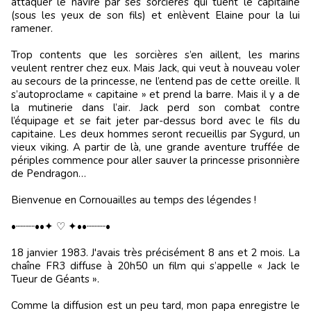
attaquer le navire par ses sorcières qui tuent le capitaine
(sous les yeux de son fils) et enlèvent Elaine pour la lui
ramener.
Trop contents que les sorcières s’en aillent, les marins
veulent rentrer chez eux. Mais Jack, qui veut à nouveau voler
au secours de la princesse, ne l’entend pas de cette oreille. Il
s’autoproclame « capitaine » et prend la barre. Mais il y a de
la mutinerie dans l’air. Jack perd son combat contre
l’équipage et se fait jeter par-dessus bord avec le fils du
capitaine. Les deux hommes seront recueillis par Sygurd, un
vieux viking. A partir de là, une grande aventure truffée de
périples commence pour aller sauver la princesse prisonnière
de Pendragon…
Bienvenue en Cornouailles au temps des légendes !
•┈┈┈••✦ ♡ ✦••┈┈┈•
18 janvier 1983. J'avais très précisément 8 ans et 2 mois. La
chaîne FR3 diffuse à 20h50 un film qui s’appelle « Jack le
Tueur de Géants ».
Comme la diffusion est un peu tard, mon papa enregistre le