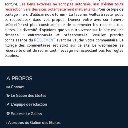
écriture.
Les liens externes ne sont pas autorisés, afin d’éviter toute
redirection vers des sites potentiellement malveillants.
Pour ce type de
partage, merci d’utiliser notre forum - La Taverne. Veillez à rester polis
et respectueux dans vos propos. Donner votre avis sur l’œuvre
présentée est plus constructif que de commenter les ressentis des
autres. La diversité d’opinions que vous trouverez sur le site est une
richesse : entretenons‑la et préservons‑la. Veuillez prendre
connaissance du
RÈGLEMENT
avant de valider votre commentaire. Le
filtrage des commentaires est strict sur ce site. Le webmaster se
réserve le droit de retirer tout message ne respectant pas les règles
établies.
A PROPOS
📧 Contact
💫 Le Galion des Etoiles
🪶 L'équipe de rédaction
💛 Soutenir Le Galion
ℹ️ A propos du Galion des Etoiles