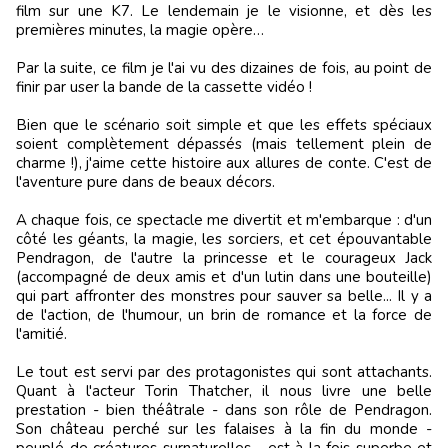
film sur une K7. Le lendemain je le visionne, et dès les
premières minutes, la magie opère…
Par la suite, ce film je l'ai vu des dizaines de fois, au point de
finir par user la bande de la cassette vidéo !
Bien que le scénario soit simple et que les effets spéciaux
soient complètement dépassés (mais tellement plein de
charme !), j'aime cette histoire aux allures de conte. C'est de
l'aventure pure dans de beaux décors.
A chaque fois, ce spectacle me divertit et m'embarque : d'un
côté les géants, la magie, les sorciers, et cet épouvantable
Pendragon, de l'autre la princesse et le courageux Jack
(accompagné de deux amis et d'un lutin dans une bouteille)
qui part affronter des monstres pour sauver sa belle... Il y a
de l'action, de l'humour, un brin de romance et la force de
l'amitié.
Le tout est servi par des protagonistes qui sont attachants.
Quant à l'acteur Torin Thatcher, il nous livre une belle
prestation - bien théâtrale - dans son rôle de Pendragon.
Son château perché sur les falaises à la fin du monde -
peuplé de créatures surnaturelles - est à la fois superbe et