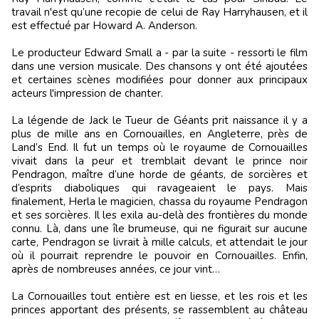
travail n'est qu’une recopie de celui de Ray Harryhausen, et il
est effectué par Howard A. Anderson.
Le producteur Edward Small a - par la suite - ressorti le film
dans une version musicale. Des chansons y ont été ajoutées
et certaines scènes modifiées pour donner aux principaux
acteurs l'impression de chanter.
La légende de Jack le Tueur de Géants prit naissance il y a
plus de mille ans en Cornouailles, en Angleterre, près de
Land’s End. Il fut un temps où le royaume de Cornouailles
vivait dans la peur et tremblait devant le prince noir
Pendragon, maître d’une horde de géants, de sorcières et
d’esprits diaboliques qui ravageaient le pays. Mais
finalement, Herla le magicien, chassa du royaume Pendragon
et ses sorcières. Il les exila au-delà des frontières du monde
connu. Là, dans une île brumeuse, qui ne figurait sur aucune
carte, Pendragon se livrait à mille calculs, et attendait le jour
où il pourrait reprendre le pouvoir en Cornouailles. Enfin,
après de nombreuses années, ce jour vint…
La Cornouailles tout entière est en liesse, et les rois et les
princes apportant des présents, se rassemblent au château