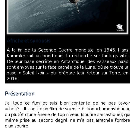
Affiche et synopsis
À la fin de la Seconde Guerre mondiale, en 1945, Hans
Kammler fait un bond dans la recherche sur l'anti-gravité.
De leur base secrète en Antarctique, des vaisseaux nazis
sont envoyés sur la face cachée de la Lune, où se trouve la
base « Soleil Noir » qui prépare leur retour sur Terre, en
2018.
Présentation
J’ai loué ce film et suis bien contente de ne pas l’avoir
acheté… Il s’agit d’un film de science-fiction « humoristique »,
ou plutôt d'une ânerie de top niveau (sourire sarcastique), qui
même prise au second degré, ne m’a pas arrachée l’ombre
d’un sourire.