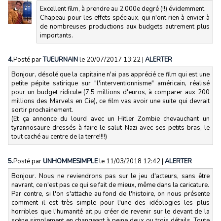
Excellent film, à prendre au 2.000e degré (!!) évidemment.
Chapeau pour les effets spéciaux, qui n'ont rien à envier à
de nombreuses productions aux budgets autrement plus
importants.
4.
Posté par
TUEURNAIN
le 20/07/2017 13:22
|
ALERTER
Bonjour, désolé que la capitaine n'ai pas apprécié ce film qui est une
petite pépite satirique sur "l'interventionnisme" américain, réalisé
pour un budget ridicule (7.5 millions d'euros, à comparer aux 200
millions des Marvels en Cie), ce film vas avoir une suite qui devrait
sortir prochainement.
(Et ça annonce du lourd avec un Hitler Zombie chevauchant un
tyrannosaure dressés à faire le salut Nazi avec ses petits bras, le
tout caché au centre de la terre!!!!)
5.
Posté par
UNHOMMESIMPLE
le 11/03/2018 12:42
|
ALERTER
Bonjour. Nous ne reviendrons pas sur le jeu d'acteurs, sans être
navrant, ce n'est pas ce qui se fait de mieux, même dans la caricature.
Par contre, si l'on s'attache au fond de l'histoire, on nous présente
comment il est très simple pour l'une des idéologies les plus
horribles que l'humanité ait pu créer de revenir sur le devant de la
scène simplement en changeant à peine deux ou trois détails. Toute