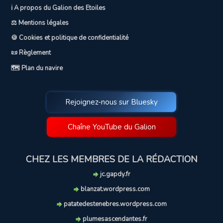
ℹ️ A propos du Galion des Etoiles
⚖️ Mentions légales
🍪 Cookies et politique de confidentialité
📜 Règlement
🗺️ Plan du navire
Rejoignez-nous sur Bluesky
Chaîne YouTube du Galion
CHEZ LES MEMBRES DE LA RÉDACTION
jc.gapdy.fr
blanzat.wordpress.com
patatedestenebres.wordpress.com
plumesascendantes.fr