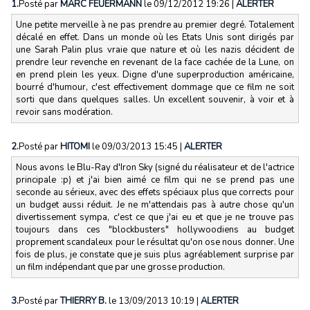
1.
Posté par
MARC FEUERMANN
le 09/12/2012 19:26
|
ALERTER
Une petite merveille à ne pas prendre au premier degré. Totalement
décalé en effet. Dans un monde où les Etats Unis sont dirigés par
une Sarah Palin plus vraie que nature et où les nazis décident de
prendre leur revenche en revenant de la face cachée de la Lune, on
en prend plein les yeux. Digne d'une superproduction américaine,
bourré d'humour, c'est effectivement dommage que ce film ne soit
sorti que dans quelques salles. Un excellent souvenir, à voir et à
revoir sans modération.
2.
Posté par
HITOMI
le 09/03/2013 15:45
|
ALERTER
Nous avons le Blu-Ray d'Iron Sky (signé du réalisateur et de l'actrice
principale :p) et j'ai bien aimé ce film qui ne se prend pas une
seconde au sérieux, avec des effets spéciaux plus que corrects pour
un budget aussi réduit. Je ne m'attendais pas à autre chose qu'un
divertissement sympa, c'est ce que j'ai eu et que je ne trouve pas
toujours dans ces "blockbusters" hollywoodiens au budget
proprement scandaleux pour le résultat qu'on ose nous donner. Une
fois de plus, je constate que je suis plus agréablement surprise par
un film indépendant que par une grosse production.
3.
Posté par
THIERRY B.
le 13/09/2013 10:19
|
ALERTER