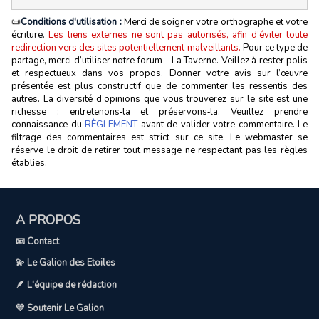
📜
Conditions d'utilisation :
Merci de soigner votre orthographe et votre
écriture.
Les liens externes ne sont pas autorisés, afin d’éviter toute
redirection vers des sites potentiellement malveillants.
Pour ce type de
partage, merci d’utiliser notre forum - La Taverne. Veillez à rester polis
et respectueux dans vos propos. Donner votre avis sur l’œuvre
présentée est plus constructif que de commenter les ressentis des
autres. La diversité d’opinions que vous trouverez sur le site est une
richesse : entretenons‑la et préservons‑la. Veuillez prendre
connaissance du
RÈGLEMENT
avant de valider votre commentaire. Le
filtrage des commentaires est strict sur ce site. Le webmaster se
réserve le droit de retirer tout message ne respectant pas les règles
établies.
A PROPOS
📧 Contact
💫 Le Galion des Etoiles
🪶 L'équipe de rédaction
💛 Soutenir Le Galion