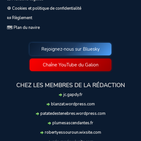
🍪 Cookies et politique de confidentialité
📜 Règlement
🗺️ Plan du navire
Rejoignez-nous sur Bluesky
Chaîne YouTube du Galion
CHEZ LES MEMBRES DE LA RÉDACTION
jc.gapdy.fr
blanzat.wordpress.com
patatedestenebres.wordpress.com
plumesascendantes.fr
robertyessouroun.wixsite.com