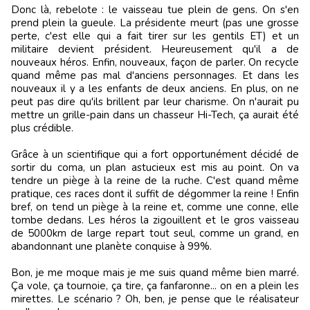
Donc là, rebelote : le vaisseau tue plein de gens. On s'en
prend plein la gueule. La présidente meurt (pas une grosse
perte, c'est elle qui a fait tirer sur les gentils ET) et un
militaire devient président. Heureusement qu'il a de
nouveaux héros. Enfin, nouveaux, façon de parler. On recycle
quand même pas mal d'anciens personnages. Et dans les
nouveaux il y a les enfants de deux anciens. En plus, on ne
peut pas dire qu'ils brillent par leur charisme. On n'aurait pu
mettre un grille-pain dans un chasseur Hi-Tech, ça aurait été
plus crédible.
Grâce à un scientifique qui a fort opportunément décidé de
sortir du coma, un plan astucieux est mis au point. On va
tendre un piège à la reine de la ruche. C'est quand même
pratique, ces races dont il suffit de dégommer la reine ! Enfin
bref, on tend un piège à la reine et, comme une conne, elle
tombe dedans. Les héros la zigouillent et le gros vaisseau
de 5000km de large repart tout seul, comme un grand, en
abandonnant une planète conquise à 99%.
Bon, je me moque mais je me suis quand même bien marré.
Ça vole, ça tournoie, ça tire, ça fanfaronne... on en a plein les
mirettes. Le scénario ? Oh, ben, je pense que le réalisateur