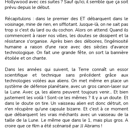
Hollywood avec ces suites ? Sauf qu'ici, il semble que ça soit
prévu depuis le début.
Récapitulons : dans le premier des ET débarquent dans le
voisinage, mine de rien, en sifflotant. Jusque-là, on ne sait pas
trop si c'est du lard ou du cochon. Alors on attend. Quand ils
commencent à raser nos villes, les doutes se dissipent et la
résistance s'organise. Après bien des déboires, l'ingéniosité
humaine a raison d'une race avec des siècles d'avance
technologique. On fait une grande fête, on sort la bannière
étoilée et on chante.
Dans les années qui suivent, la Terre connaît un essor
scientifique et technique sans précédent grâce aux
technologies volées aux aliens. On met même en place un
système de défense planétaire, avec un gros canon-laser sur
la Lune. Avec ça, les aliens peuvent toujours venir... Et bien
justement les voilà ! Sont-ce les mêmes ? Il y a un doute. Et
dans le doute on tire. Un vaisseau alien est donc détruit, on
n'en récupère qu'une capsule bizarre. Et c'est à ce moment
que débarquent les vrais méchants avec un vaisseau de la
taille de la Lune. Le même que dans le 1, mais plus gros. A
croire que ce film a été scénarisé par JJ Abrams !