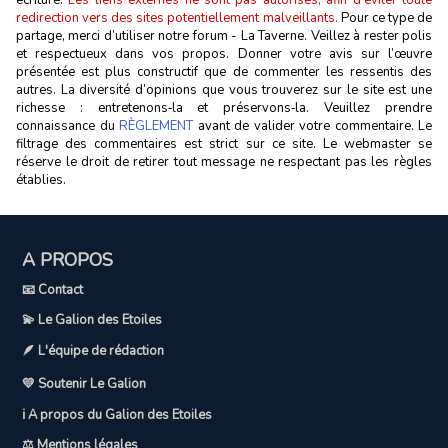
écriture.
Les liens externes ne sont pas autorisés, afin d’éviter toute
redirection vers des sites potentiellement malveillants.
Pour ce type de
partage, merci d’utiliser notre forum - La Taverne. Veillez à rester polis
et respectueux dans vos propos. Donner votre avis sur l’œuvre
présentée est plus constructif que de commenter les ressentis des
autres. La diversité d’opinions que vous trouverez sur le site est une
richesse : entretenons‑la et préservons‑la. Veuillez prendre
connaissance du
RÈGLEMENT
avant de valider votre commentaire. Le
filtrage des commentaires est strict sur ce site. Le webmaster se
réserve le droit de retirer tout message ne respectant pas les règles
établies.
A PROPOS
📧 Contact
💫 Le Galion des Etoiles
🪶 L'équipe de rédaction
💛 Soutenir Le Galion
ℹ️ A propos du Galion des Etoiles
⚖️ Mentions légales