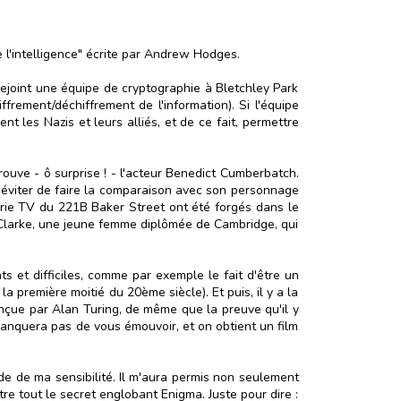
de l'intelligence" écrite par Andrew Hodges.
ejoint une équipe de cryptographie à Bletchley Park
rement/déchiffrement de l'information). Si l'équipe
t les Nazis et leurs alliés, et de ce fait, permettre
rouve - ô surprise ! - l'acteur Benedict Cumberbatch.
as éviter de faire la comparaison avec son personnage
série TV du 221B Baker Street ont été forgés dans le
an Clarke, une jeune femme diplômée de Cambridge, qui
ts et difficiles, comme par exemple le fait d'être un
première moitié du 20ème siècle). Et puis, il y a la
onçue par Alan Turing, de même que la preuve qu'il y
anquera pas de vous émouvoir, et on obtient un film
orde de ma sensibilité. Il m'aura permis non seulement
e tout le secret englobant Enigma. Juste pour dire :