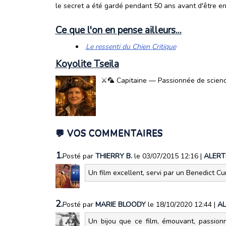
le secret a été gardé pendant 50 ans avant d'être en
Ce que l'on en pense ailleurs...
Le ressenti du Chien Critique
Koyolite Tseila
⚔️🦜 Capitaine — Passionnée de science-
💬 VOS COMMENTAIRES
1.
Posté par
THIERRY B.
le 03/07/2015 12:16
|
ALERT
Un film excellent, servi par un Benedict C
2.
Posté par
MARIE BLOODY
le 18/10/2020 12:44
|
AL
Un bijou que ce film, émouvant, passi