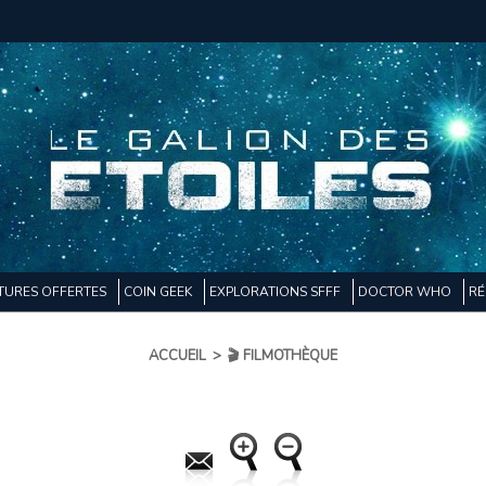
TURES OFFERTES
COIN GEEK
EXPLORATIONS SFFF
DOCTOR WHO
RÉ
ACCUEIL
>
🎬 FILMOTHÈQUE