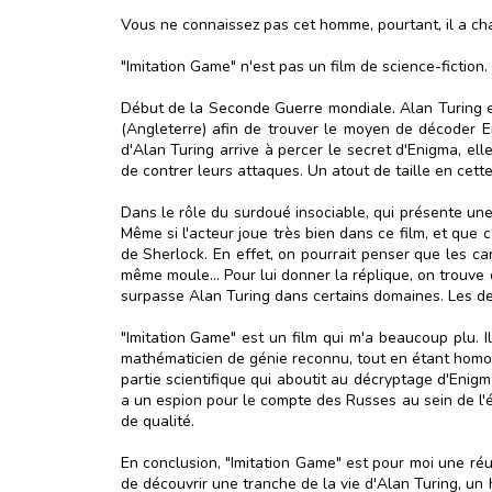
Vous ne connaissez pas cet homme, pourtant, il a cha
"Imitation Game" n'est pas un film de science-fiction
Début de la Seconde Guerre mondiale. Alan Turing es
(Angleterre) afin de trouver le moyen de décoder E
d'Alan Turing arrive à percer le secret d'Enigma, el
de contrer leurs attaques. Un atout de taille en cett
Dans le rôle du surdoué insociable, qui présente une 
Même si l'acteur joue très bien dans ce film, et que 
de Sherlock. En effet, on pourrait penser que les c
même moule... Pour lui donner la réplique, on trouve
surpasse Alan Turing dans certains domaines. Les de
"Imitation Game" est un film qui m'a beaucoup plu. Il
mathématicien de génie reconnu, tout en étant homos
partie scientifique qui aboutit au décryptage d'Enig
a un espion pour le compte des Russes au sein de l'
de qualité.
En conclusion, "Imitation Game" est pour moi une réus
de découvrir une tranche de la vie d'Alan Turing, un