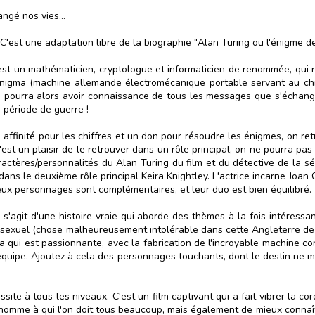
ngé nos vies...
. C'est une adaptation libre de la biographie "Alan Turing ou l'énigme 
t un mathématicien, cryptologue et informaticien de renommée, qui r
nigma (machine allemande électromécanique portable servant au chiff
le pourra alors avoir connaissance de tous les messages que s'échangen
e période de guerre !
affinité pour les chiffres et un don pour résoudre les énigmes, on ret
c'est un plaisir de le retrouver dans un rôle principal, on ne pourra p
aractères/personnalités du Alan Turing du film et du détective de la 
 dans le deuxième rôle principal Keira Knightley. L'actrice incarne Jo
ux personnages sont complémentaires, et leur duo est bien équilibré.
 s'agit d'une histoire vraie qui aborde des thèmes à la fois intéressan
exuel (chose malheureusement intolérable dans cette Angleterre de la 
ma qui est passionnante, avec la fabrication de l'incroyable machine c
équipe. Ajoutez à cela des personnages touchants, dont le destin ne m
site à tous les niveaux. C'est un film captivant qui a fait vibrer la c
 homme à qui l'on doit tous beaucoup, mais également de mieux connaîtr