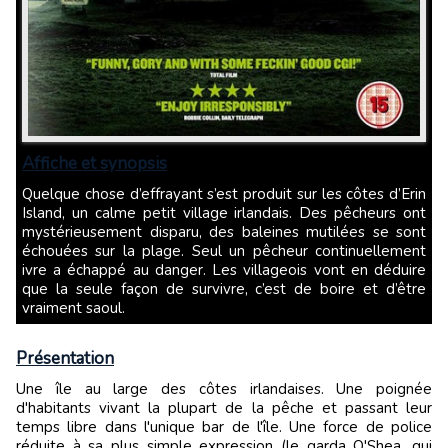
Affiche et synopsis
Quelque chose d’effrayant s’est produit sur les côtes d’Erin
Island, un calme petit village irlandais. Des pêcheurs ont
mystérieusement disparu, des baleines mutilées se sont
échouées sur la plage. Seul un pêcheur continuellement
ivre a échappé au danger. Les villageois vont en déduire
que la seule façon de survivre, c’est de boire et d’être
vraiment saoul.
Présentation
Une île au large des côtes irlandaises. Une poignée
d'habitants vivant la plupart de la pêche et passant leur
temps libre dans l'unique bar de l'île. Une force de police
réduite à sa plus simple expression (le garda O'Shea, qui