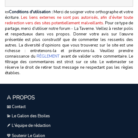
📜
Conditions d'utilisation :
Merci de soigner votre orthographe et votre
écriture.
Les liens externes ne sont pas autorisés, afin d’éviter toute
redirection vers des sites potentiellement malveillants.
Pour ce type de
partage, merci d’utiliser notre forum - La Taverne. Veillez à rester polis
et respectueux dans vos propos. Donner votre avis sur l’œuvre
présentée est plus constructif que de commenter les ressentis des
autres. La diversité d’opinions que vous trouverez sur le site est une
richesse : entretenons‑la et préservons‑la. Veuillez prendre
connaissance du
RÈGLEMENT
avant de valider votre commentaire. Le
filtrage des commentaires est strict sur ce site. Le webmaster se
réserve le droit de retirer tout message ne respectant pas les règles
établies.
A PROPOS
📧 Contact
💫 Le Galion des Etoiles
🪶 L'équipe de rédaction
💛 Soutenir Le Galion