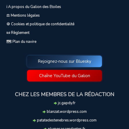
ℹ️ A propos du Galion des Etoiles
⚖️ Mentions légales
🍪 Cookies et politique de confidentialité
📜 Règlement
🗺️ Plan du navire
Rejoignez-nous sur Bluesky
Chaîne YouTube du Galion
CHEZ LES MEMBRES DE LA RÉDACTION
jc.gapdy.fr
blanzat.wordpress.com
patatedestenebres.wordpress.com