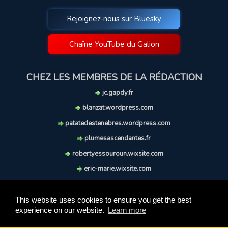
Rejoignez-nous sur Bluesky
Chaîne YouTube du Galion
CHEZ LES MEMBRES DE LA RÉDACTION
jc.gapdy.fr
blanzat.wordpress.com
patatedestenebres.wordpress.com
plumesascendantes.fr
robertyessouroun.wixsite.com
eric-marie.wixsite.com
lechiencritique.blogspot.com
soufflereve.blogspot.com
This website uses cookies to ensure you get the best
experience on our website.
Learn more
© 2009-2026 Le Galion des Etoiles. Tous droits réservés.
Ce site est réalisé et maintenu avec coeur et passion.