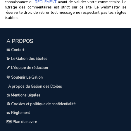
connaissance du
RÈGLEMENT
avant de valider votre commentaire. Le
filtrage des commentaires est strict sur ce site. Le webmaster se
réserve le droit de retirer tout message ne respectant pas les règles
établies.
A PROPOS
📧 Contact
💫 Le Galion des Etoiles
🪶 L'équipe de rédaction
💛 Soutenir Le Galion
ℹ️ A propos du Galion des Etoiles
⚖️ Mentions légales
🍪 Cookies et politique de confidentialité
📜 Règlement
🗺️ Plan du navire