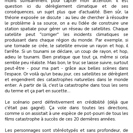
moins suffisamment pour capter mon attention. Il est
question ici du dérèglement climatique et de ses
conséquences, un sujet plus que d'actualité. Bien sûr, la
théorie exposée se discute : au lieu de chercher à résoudre
le problème à sa source, on a eu l'idée de construire une
station spatiale pour gérer un réseau de satellites. Chaque
satellite peut "corriger" les incidents climatiques se
produisant dans chaque région du monde. Par exemple, si
une tornade se crée, le satellite envoie un rayon et hop, il
l'arrête. Si un tsunami se déclare, un coup de rayon, et hop,
adieu le tsunami. Bien pratique que tout ça, même si cela
semble peu réaliste. Mais bon, le truc se laisse suivre, surtout
peut-être - pour ma part - grâce aux belles scènes dans
l'espace. Or voilà qu'un beau jour, ces satellites se dérèglent
et engendrent des catastrophes naturelles dans le monde
entier. A partir de là, c'est la catastrophe dans tous les sens
du terme et ça part en sucette…
Le scénario perd définitivement en crédibilité (déjà que
c'était pas gagné). Ça vole dans toutes les directions,
comme si on assistait à une espèce de pot-pourri de tous les
films catastrophe à succès de ces 20 dernières années.
Les personnages sont stéréotypés et sans profondeur, de