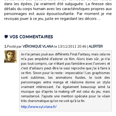
dans les épées, j'ai vraiment été subjuguée. La finesse des
détails du corps humain avec les caractéristiques propres aux
personnages est aussi époustouflante. Par moment je me
revoyais jouer à ce jeu, juste en regardant les décors …
💬 VOS COMMENTAIRES
1.
Posté par
VÉRONIQUE VLANA
le 13/11/2011 20:46
|
ALERTER
Je n'ai jamais joué aux différents Final Fantasy, mais cela ne
m'a pas empêché d'adorer ce film. Alors bien sûr, je n'ai
pas tout compris, car n'étant pas familière avec l'univers et
c'est d'ailleurs peut-être le seul reproche que j'ai à faire à
ce film. Sinon pour le reste : impeccable ! Les graphismes
sont sublimes, les animations fluides, le look des
personnages entre manga et réalisme donne un style
vraiment intéressant. J'ai également beaucoup aimé la
musique qui d'après le making-off est celui du jeu, mais
remasterisé. J'ajoute une mention spéciale pour le vilain
très charismatique qu'on ne voit qu'à la fin.
http://www.syl.vlana.fr/