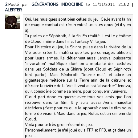
2.
Posté par
GÉNÉRATIONS INDOCHINE
le 13/11/2011 21:52
|
ALERTER
Oui, les musiques sont bien celles du jeu. Celle avant la fin
de chaque combat est récurrente à tous les opus (et il y en
a).
Tu parles de Séphiroth, à la fin. En réalité, il est le génôme
de Cloud, même dans Final Fantasy VII le jeu.
Pour l'histoire du jeu, la Shinra puise dans la rivière de la
Vie pour créer la matéria que les personnages utilisent
pour leurs armes. Ils détiennent aussi Jenova, puissante
"invocation" maléfique, dont on a implanté des cellules
dans les Soldats de la Shinra (dont Cloud et Séphiroth
font partie). Mais Séphiroth "tourne mal", et attire un
gigantesque météore sur la Terre afin de la détruire et
détruire la rivière de la Vie. Il veut aussi "absorber" Jenova,
qu'il considère comme sa mère, pour conquérir l'univers.
Cloud part donc en guerre avec tous ses amis que l'on
retrouve dans le film. Il y aura aussi Aeris maiselle
décèdera (c'est pour ça qu'elle apparaît dans le film sous
forme de vision). Mais dans le jeu, Rufus est un ennemi de
Cloud.
Voilà pour le très gros résumé du jeu.
Personnellement, je n'ai joué qu'a FF7 et FF8, et ça date un
peu ....