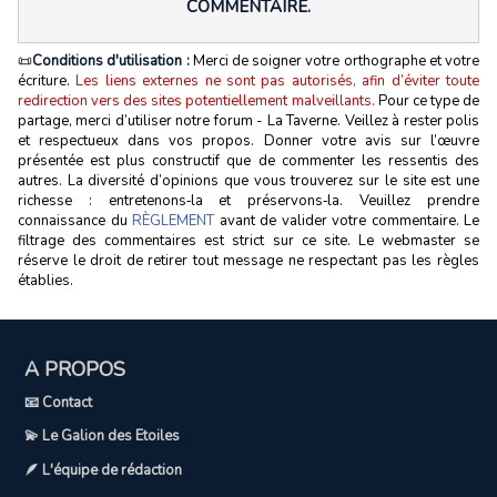
COMMENTAIRE.
📜
Conditions d'utilisation :
Merci de soigner votre orthographe et votre
écriture.
Les liens externes ne sont pas autorisés, afin d’éviter toute
redirection vers des sites potentiellement malveillants.
Pour ce type de
partage, merci d’utiliser notre forum - La Taverne. Veillez à rester polis
et respectueux dans vos propos. Donner votre avis sur l’œuvre
présentée est plus constructif que de commenter les ressentis des
autres. La diversité d’opinions que vous trouverez sur le site est une
richesse : entretenons‑la et préservons‑la. Veuillez prendre
connaissance du
RÈGLEMENT
avant de valider votre commentaire. Le
filtrage des commentaires est strict sur ce site. Le webmaster se
réserve le droit de retirer tout message ne respectant pas les règles
établies.
A PROPOS
📧 Contact
💫 Le Galion des Etoiles
🪶 L'équipe de rédaction