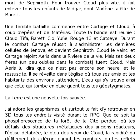
mort de Sephiroth. Pour trouver Cloud plus vite, il fait
enlever tous les enfants de Midgar, dont Marlène la fille de
Barett.
Une terrible bataille commence entre Cartage et Cloud, à
coup d'épées et de Matérias. Toute la bande est réunie :
Cloud, Tifa, Barett, Cid, Yufie, Rouge 13 et Catseye. Durant
le combat Cartage réussit à s'administrer les dernières
cellules de Jenova, et devient Sephiroth. Cloud le vainc, et
Cartage rejoint Aeris dans la Rivière de la vie. Mais ses deux
frères (un peu oubliés dans le combat) tuent Cloud. Mais
Aeris lui dira que ce n'est pas encore son heure, et le
ressuscite. Il se réveille dans l'église où tous ses amis et les
habitants des environs l'attendent. L'eau qui s'y trouve ainsi
que celle qui tombe en pluie guérit tous les géostygmates.
La Terre est une nouvelle fois sauvée.
J'ai adoré les graphismes, et surtout le fait d'y retrouver en
3D tous les endroits visité durant le RPG. Que ce soit la
phosphorescence de la forêt de la Cité perdue, où les
détails des structures métalliques des anciens réacteurs,
l'église délabrée, le bleu des yeux de Cloud, la rapidité du
défilement des décors durant les combats, ou les reflets