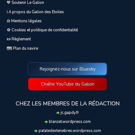
💛 Soutenir Le Galion
ℹ️ A propos du Galion des Etoiles
⚖️ Mentions légales
🍪 Cookies et politique de confidentialité
📜 Règlement
🗺️ Plan du navire
Rejoignez-nous sur Bluesky
Chaîne YouTube du Galion
CHEZ LES MEMBRES DE LA RÉDACTION
jc.gapdy.fr
blanzat.wordpress.com
patatedestenebres.wordpress.com