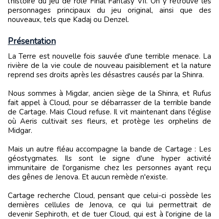
l’histoire du jeu de rôle Final Fantasy VII. On y retrouve les
personnages principaux du jeu original, ainsi que des
nouveaux, tels que Kadaj ou Denzel.
Présentation
La Terre est nouvelle fois sauvée d'une terrible menace. La
rivière de la vie coule de nouveau paisiblement et la nature
reprend ses droits après les désastres causés par la Shinra.
Nous sommes à Migdar, ancien siège de la Shinra, et Rufus
fait appel à Cloud, pour se débarrasser de la terrible bande
de Cartage. Mais Cloud refuse. Il vit maintenant dans l'église
où Aeris cultivait ses fleurs, et protège les orphelins de
Midgar.
Mais un autre fléau accompagne la bande de Cartage : Les
géostygmates. Ils sont le signe d'une hyper activité
immunitaire de l'organisme chez les personnes ayant reçu
des gênes de Jenova. Et aucun remède n'existe.
Cartage recherche Cloud, pensant que celui-ci possède les
dernières cellules de Jenova, ce qui lui permettrait de
devenir Sephiroth, et de tuer Cloud, qui est à l'origine de la