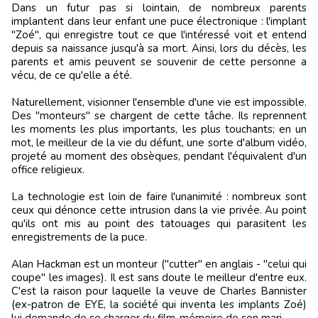
Dans un futur pas si lointain, de nombreux parents
implantent dans leur enfant une puce électronique : l'implant
"Zoé", qui enregistre tout ce que l'intéressé voit et entend
depuis sa naissance jusqu'à sa mort. Ainsi, lors du décès, les
parents et amis peuvent se souvenir de cette personne a
vécu, de ce qu'elle a été.
Naturellement, visionner l'ensemble d'une vie est impossible.
Des "monteurs" se chargent de cette tâche. Ils reprennent
les moments les plus importants, les plus touchants; en un
mot, le meilleur de la vie du défunt, une sorte d'album vidéo,
projeté au moment des obsèques, pendant l'équivalent d'un
office religieux.
La technologie est loin de faire l'unanimité : nombreux sont
ceux qui dénonce cette intrusion dans la vie privée. Au point
qu'ils ont mis au point des tatouages qui parasitent les
enregistrements de la puce.
Alan Hackman est un monteur ("cutter" en anglais - "celui qui
coupe" les images). Il est sans doute le meilleur d'entre eux.
C'est la raison pour laquelle la veuve de Charles Bannister
(ex-patron de EYE, la société qui inventa les implants Zoé)
lui demande de se charger du film-mémoire de son mari.