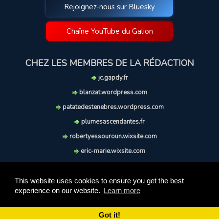
Rejoignez-nous sur Bluesky
Chaîne YouTube du Galion
CHEZ LES MEMBRES DE LA RÉDACTION
jc.gapdy.fr
blanzat.wordpress.com
patatedestenebres.wordpress.com
plumesascendantes.fr
robertyessouroun.wixsite.com
eric-marie.wixsite.com
lechiencritique.blogspot.com
soufflereve.blogspot.com
This website uses cookies to ensure you get the best
experience on our website.
Learn more
© 2009-2026 Le Galion des Etoiles. Tous droits réservés.
Ce site est réalisé et maintenu avec coeur et passion.
Got it!