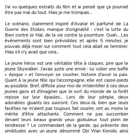
J'ai vu quelques extraits du film et ai pensé que ça pourrait
être pas mal du tout. Mais je me trompais...
Le scénario, clairement inspiré d'Avatar et parfumé de La
Guerre des Etoiles, manque d'originalité : c'est la lutte du
Bien contre le Mal, de la vie contre la pourriture. Ouah... Les
événements sont bien prévisibles et après 5 minutes, je
pouvais déjà miser sur comment tout cela allait se terminer.
Mais s'il n'y avait que cela...
Le jeune héros est une véritable tête à claques, pire que le
jeune Skywalker. J'avais juste une envie : lui coller une baffe
« épique » et l'envoyer se coucher, histoire d'avoir la paix.
Quant à la jeune fille qui l'accompagne, elle est casse-pieds
au possible. Bref, difficile pour moi de m'identifier à ces deux
jeunes gens et d'imaginer que le sort du monde de la forêt
repose sur leur épaules... Lors de leur périple, deux
adorables gluants les suivront. Ces deux-là, bien que leurs
facéties ne m'aient pas toujours fait sourire, ont au moins le
mérite d'être attachants. Comment ne pas succomber
devant leurs beaux grands yeux globuleux tout plein de
tendresse ? Le commandant de la garde, qui présente des
similitudes avec un jeune dénommé Obi Wan Kenobi, ainsi