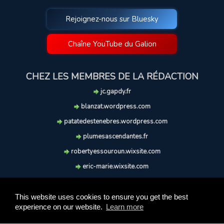
Rejoignez-nous sur Bluesky
Chaîne YouTube du Galion
CHEZ LES MEMBRES DE LA RÉDACTION
jc.gapdy.fr
blanzat.wordpress.com
patatedestenebres.wordpress.com
plumesascendantes.fr
robertyessouroun.wixsite.com
eric-marie.wixsite.com
lechiencritique.blogspot.com
soufflereve.blogspot.com
This website uses cookies to ensure you get the best
experience on our website.
Learn more
© 2009-2026 Le Galion des Etoiles. Tous droits réservés.