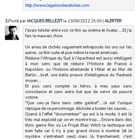
http://www.legaliondesetoiles.com
2.
Posté par
JACQUES BELLEZIT
le 23/06/2012 15:00
|
ALERTER
J'avais hésiter entre voir ce film au cinéma et Avatar.....Et j'ai
fais le mauvais choix
Un amas de clichés vaguement entreposés les uns sur les
autres, ce film suite et pue même le navet américain.
Réduire l'Afrique du Sud à l'Apartheid est aussi intelligent
à mon sens que de réduire l'Histoire de France à
Napoléon, ou l'histoire allemande à Hitler et au Mur de
Berlin.....bref, une belle preuve d'intelligence du Redneck
moyen....
Et puis sans compter le héros, à mes yeux sans
consistance et sans autre but que de servir de pauvre
victime
"Que vais-je faire dans cette galère!".....là est l'unique
réplique de ce personnage, déclinée a toutes les sauces.....
Quand à l'effet "documenteur" qui est à la mode, il est là
très mal exploité car on en montre trop.....Encore dans des
films genre Rec ou Le Projet Blair Witch la technique est
bien faite car il n'y à pas grand chose à montrer (et le
mystère s'entretient seul)...mais là franchement, c'est