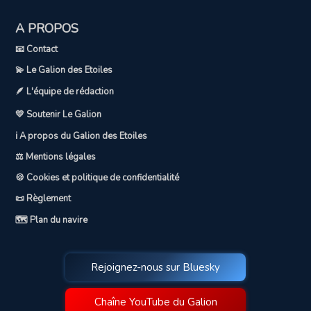
A PROPOS
📧 Contact
💫 Le Galion des Etoiles
🪶 L'équipe de rédaction
💛 Soutenir Le Galion
ℹ️ A propos du Galion des Etoiles
⚖️ Mentions légales
🍪 Cookies et politique de confidentialité
📜 Règlement
🗺️ Plan du navire
Rejoignez-nous sur Bluesky
Chaîne YouTube du Galion