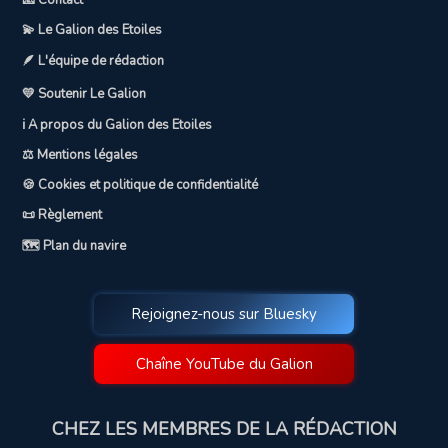
📧 Contact
💫 Le Galion des Etoiles
🪶 L'équipe de rédaction
💛 Soutenir Le Galion
ℹ️ A propos du Galion des Etoiles
⚖️ Mentions légales
🍪 Cookies et politique de confidentialité
📜 Règlement
🗺️ Plan du navire
Rejoignez-nous sur Bluesky
Chaîne YouTube du Galion
CHEZ LES MEMBRES DE LA RÉDACTION