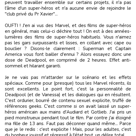
peuvent travailler ensemble sur certains projets, il n'a pas
l'âme d'un super-héros et n'a aucune envie de rejoindre le
"club privé du Pr Xavier"...
OUFTI ! J'en ai vus des Marvel, et des films de super-héros
en général, mais celui-ci déchire tout ! On est à des années-
lumières des films de super-héros habituels. Vous n'aimez
pas les gars surpuissants et lisses, en collant avec cape ou
bouclier ? Disons-le clairement : Superman et Captain
America vous font bailler d'ennui ? Alors essayez donc une
dose de Deadpool, en comprimé de 2 heures. Effet anti-
sommeil et hilarant garanti.
Je ne vais pas m'attarder sur le scénario et les effets
spéciaux. Comme pour (presque) tous les Marvel récents, ils
sont excellents. Le point fort, c'est la personnalité de
Deadpool (et de Vanessa) et les dialogues qui en résultent.
C'est ordurier, bourré de contenu sexuel explicite, truffé de
références geeks. C'est comme si on avait laissé un super-
héros américain aux mains d'Audiard et Gotlieb. J'ai pris un
pied monstrueux pendant tout le film. Par contre j'ai éloigné
ma fille de 13 ans. Faut pas déconner quand même... Parce
que je le redis : c'est explicite ! Mais, pour les adultes, c'est
du bonheur jouissif et régressif à l'état brut, un délire total.