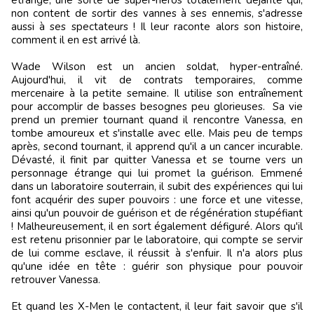
étrange, une sorte de super-héros totalement déjanté qui,
non content de sortir des vannes à ses ennemis, s'adresse
aussi à ses spectateurs ! Il leur raconte alors son histoire,
comment il en est arrivé là.
Wade Wilson est un ancien soldat, hyper-entraîné.
Aujourd'hui, il vit de contrats temporaires, comme
mercenaire à la petite semaine. Il utilise son entraînement
pour accomplir de basses besognes peu glorieuses. Sa vie
prend un premier tournant quand il rencontre Vanessa, en
tombe amoureux et s'installe avec elle. Mais peu de temps
après, second tournant, il apprend qu'il a un cancer incurable.
Dévasté, il finit par quitter Vanessa et se tourne vers un
personnage étrange qui lui promet la guérison. Emmené
dans un laboratoire souterrain, il subit des expériences qui lui
font acquérir des super pouvoirs : une force et une vitesse,
ainsi qu'un pouvoir de guérison et de régénération stupéfiant
! Malheureusement, il en sort également défiguré. Alors qu'il
est retenu prisonnier par le laboratoire, qui compte se servir
de lui comme esclave, il réussit à s'enfuir. Il n'a alors plus
qu'une idée en tête : guérir son physique pour pouvoir
retrouver Vanessa.
Et quand les X-Men le contactent, il leur fait savoir que s'il