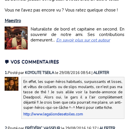
Vous ne l'avez pas encore vu ? Vous ratez quelque chose !
Maestro
Naturaliste de bord et capitaine en second. En
souvenir de notre ami. Ses contributions
demeurent...
En savoir plus sur cet auteur
💬 VOS COMMENTAIRES
1.
Posté par
KOYOLITE TSEILA
le 29/08/2016 08:54
|
ALERTER
En effet, les super-héros habituels, surpuissants et lisses,
et vêtus de collants ou de slips moulants, ce n'est pas ma
tasse de thé ! Je suis allée voir la bande-annonce de
Deadpool. Alors oui, le gars il a l'air complètement
déjanté !! Je crois bien que cela pourrait me plaire, un anti-
super-héros-qui-se-lâche ^-^ Merci pour cette fiche.
http://www.legaliondesetoiles.com
2.
Posté par
FRÉDÉRIC VASSEUR
le 29/08/2016 16:37
|
ALERTER