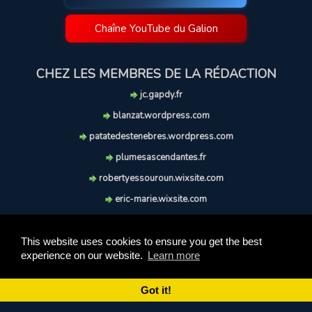
Chaîne YouTube du Galion
CHEZ LES MEMBRES DE LA RÉDACTION
jc.gapdy.fr
blanzat.wordpress.com
patatedestenebres.wordpress.com
plumesascendantes.fr
robertyessouroun.wixsite.com
eric-marie.wixsite.com
lechiencritique.blogspot.com
soufflereve.blogspot.com
This website uses cookies to ensure you get the best
experience on our website.
Learn more
© 2009-2026 Le Galion des Etoiles. Tous droits réservés.
Ce site est réalisé et maintenu avec coeur et passion.
Got it!