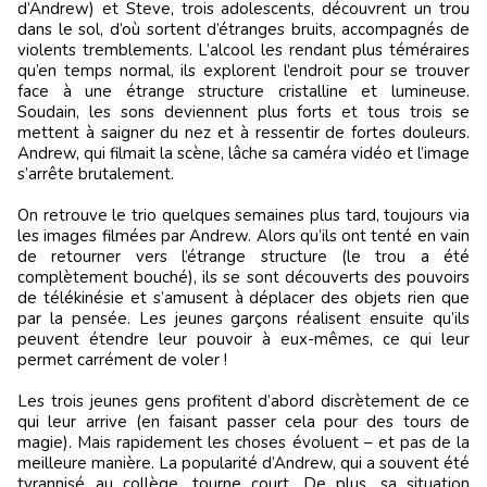
d’Andrew) et Steve, trois adolescents, découvrent un trou
dans le sol, d’où sortent d’étranges bruits, accompagnés de
violents tremblements. L’alcool les rendant plus téméraires
qu’en temps normal, ils explorent l’endroit pour se trouver
face à une étrange structure cristalline et lumineuse.
Soudain, les sons deviennent plus forts et tous trois se
mettent à saigner du nez et à ressentir de fortes douleurs.
Andrew, qui filmait la scène, lâche sa caméra vidéo et l’image
s’arrête brutalement.
On retrouve le trio quelques semaines plus tard, toujours via
les images filmées par Andrew. Alors qu’ils ont tenté en vain
de retourner vers l’étrange structure (le trou a été
complètement bouché), ils se sont découverts des pouvoirs
de télékinésie et s’amusent à déplacer des objets rien que
par la pensée. Les jeunes garçons réalisent ensuite qu’ils
peuvent étendre leur pouvoir à eux-mêmes, ce qui leur
permet carrément de voler !
Les trois jeunes gens profitent d’abord discrètement de ce
qui leur arrive (en faisant passer cela pour des tours de
magie). Mais rapidement les choses évoluent – et pas de la
meilleure manière. La popularité d’Andrew, qui a souvent été
tyrannisé au collège, tourne court. De plus, sa situation