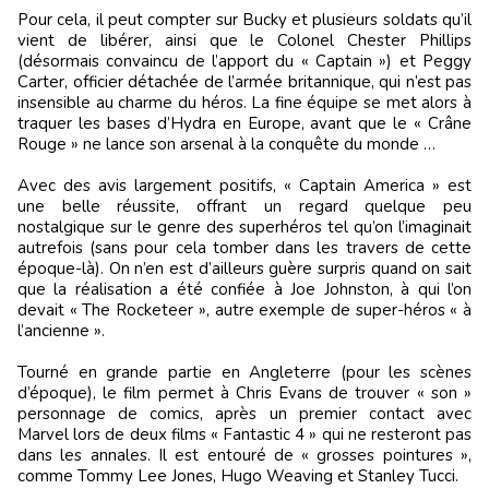
Pour cela, il peut compter sur Bucky et plusieurs soldats qu’il
vient de libérer, ainsi que le Colonel Chester Phillips
(désormais convaincu de l’apport du « Captain ») et Peggy
Carter, officier détachée de l’armée britannique, qui n’est pas
insensible au charme du héros. La fine équipe se met alors à
traquer les bases d’Hydra en Europe, avant que le « Crâne
Rouge » ne lance son arsenal à la conquête du monde …
Avec des avis largement positifs, « Captain America » est
une belle réussite, offrant un regard quelque peu
nostalgique sur le genre des superhéros tel qu’on l’imaginait
autrefois (sans pour cela tomber dans les travers de cette
époque-là). On n’en est d’ailleurs guère surpris quand on sait
que la réalisation a été confiée à Joe Johnston, à qui l’on
devait « The Rocketeer », autre exemple de super-héros « à
l’ancienne ».
Tourné en grande partie en Angleterre (pour les scènes
d’époque), le film permet à Chris Evans de trouver « son »
personnage de comics, après un premier contact avec
Marvel lors de deux films « Fantastic 4 » qui ne resteront pas
dans les annales. Il est entouré de « grosses pointures »,
comme Tommy Lee Jones, Hugo Weaving et Stanley Tucci.