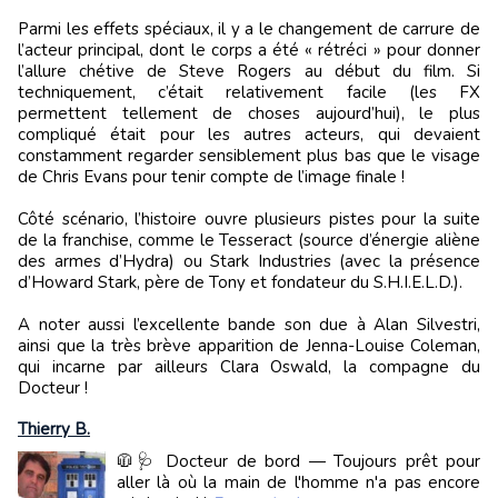
Parmi les effets spéciaux, il y a le changement de carrure de
l’acteur principal, dont le corps a été « rétréci » pour donner
l’allure chétive de Steve Rogers au début du film. Si
techniquement, c’était relativement facile (les FX
permettent tellement de choses aujourd’hui), le plus
compliqué était pour les autres acteurs, qui devaient
constamment regarder sensiblement plus bas que le visage
de Chris Evans pour tenir compte de l’image finale !
Côté scénario, l’histoire ouvre plusieurs pistes pour la suite
de la franchise, comme le Tesseract (source d’énergie aliène
des armes d’Hydra) ou Stark Industries (avec la présence
d’Howard Stark, père de Tony et fondateur du S.H.I.E.L.D.).
A noter aussi l’excellente bande son due à Alan Silvestri,
ainsi que la très brève apparition de Jenna-Louise Coleman,
qui incarne par ailleurs Clara Oswald, la compagne du
Docteur !
Thierry B.
🧥🩺 Docteur de bord — Toujours prêt pour
aller là où la main de l'homme n'a pas encore