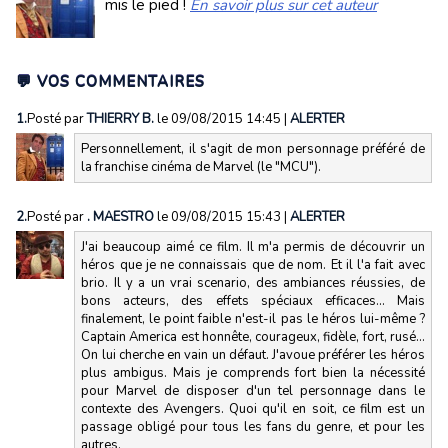
mis le pied !
En savoir plus sur cet auteur
💬 VOS COMMENTAIRES
1.
Posté par
THIERRY B.
le 09/08/2015 14:45
|
ALERTER
Personnellement, il s'agit de mon personnage préféré de
la franchise cinéma de Marvel (le "MCU").
2.
Posté par
. MAESTRO
le 09/08/2015 15:43
|
ALERTER
J'ai beaucoup aimé ce film. Il m'a permis de découvrir un
héros que je ne connaissais que de nom. Et il l'a fait avec
brio. Il y a un vrai scenario, des ambiances réussies, de
bons acteurs, des effets spéciaux efficaces... Mais
finalement, le point faible n'est-il pas le héros lui-même ?
Captain America est honnête, courageux, fidèle, fort, rusé...
On lui cherche en vain un défaut. J'avoue préférer les héros
plus ambigus. Mais je comprends fort bien la nécessité
pour Marvel de disposer d'un tel personnage dans le
contexte des Avengers. Quoi qu'il en soit, ce film est un
passage obligé pour tous les fans du genre, et pour les
autres.