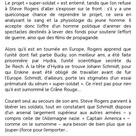
Le projet « super-soldat » est enterré, tandis que l’on refuse
à Steve Rogers d’aller s’exposer sur le front : s’il y a une
quelconque chance de reprendre le projet, ce sera en
analysant le sang et la physiologie du jeune homme. Il
accepte donc l’offre d’un homme politique d’animer des
spectacles destinés à lever des fonds pour soutenir l’effort
de guerre, ainsi que des films de propagande.
Alors qu’il est en tournée en Europe, Rogers apprend que
l’unité dont fait partie Bucky, son meilleur ami, a été faite
prisonnière par Hydra, l'unité scientifique secrète du
3e Reich. À la tête d’Hydra se trouve Johann Schmidt, pour
qui Erskine avait été obligé de travailler avant de fuir
l’Europe. Schmidt, d’ailleurs, porte les stigmates d’un essai
prématuré du sérum « super-soldat ». Ce n’est pas pour rien
qu’il est surnommé le Crâne Rouge…
Courant seul au secours de son ami, Steve Rogers parvient à
libérer les soldats, tout en constatant que Schmidt dispose
d’un arsenal largement supérieur aux autres armées – y
compris celle de l’Allemagne nazie. « Captain America » –
comme on le surnomme – aura besoin de bien plus que sa
(super-)force pour l’emporter…