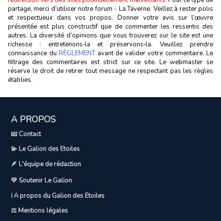
partage, merci d’utiliser notre forum - La Taverne. Veillez à rester polis
et respectueux dans vos propos. Donner votre avis sur l’œuvre
présentée est plus constructif que de commenter les ressentis des
autres. La diversité d’opinions que vous trouverez sur le site est une
richesse : entretenons‑la et préservons‑la. Veuillez prendre
connaissance du
RÈGLEMENT
avant de valider votre commentaire. Le
filtrage des commentaires est strict sur ce site. Le webmaster se
réserve le droit de retirer tout message ne respectant pas les règles
établies.
A PROPOS
📧 Contact
💫 Le Galion des Etoiles
🪶 L'équipe de rédaction
💛 Soutenir Le Galion
ℹ️ A propos du Galion des Etoiles
⚖️ Mentions légales