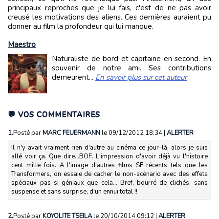
principaux reproches que je lui fais, c'est de ne pas avoir
creusé les motivations des aliens. Ces dernières auraient pu
donner au film la profondeur qui lui manque.
Maestro
Naturaliste de bord et capitaine en second. En
souvenir de notre ami. Ses contributions
demeurent...
En savoir plus sur cet auteur
💬 VOS COMMENTAIRES
1.
Posté par
MARC FEUERMANN
le 09/12/2012 18:34
|
ALERTER
Il n'y avait vraiment rien d'autre au cinéma ce jour-là, alors je suis
allé voir ça. Que dire...BOF. L'impression d'avoir déjà vu l'histoire
cent mille fois. A l'image d'autres films SF récents tels que les
Transformers, on essaie de cacher le non-scénario avec des effets
spéciaux pas si géniaux que cela... Bref, bourré de clichés, sans
suspense et sans surprise, d'un ennui total !!
2.
Posté par
KOYOLITE TSEILA
le 20/10/2014 09:12
|
ALERTER