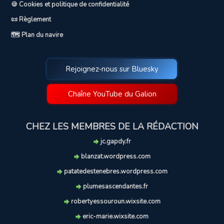
🍪 Cookies et politique de confidentialité
📜 Règlement
🗺️ Plan du navire
Rejoignez-nous sur Bluesky
Chaîne YouTube du Galion
CHEZ LES MEMBRES DE LA RÉDACTION
jc.gapdy.fr
blanzat.wordpress.com
patatedestenebres.wordpress.com
plumesascendantes.fr
robertyessouroun.wixsite.com
eric-marie.wixsite.com