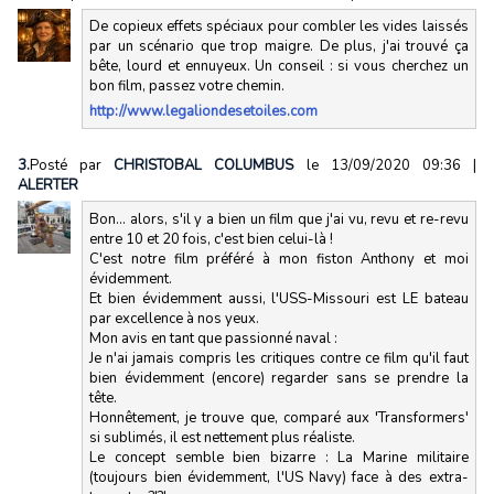
De copieux effets spéciaux pour combler les vides laissés
par un scénario que trop maigre. De plus, j'ai trouvé ça
bête, lourd et ennuyeux. Un conseil : si vous cherchez un
bon film, passez votre chemin.
http://www.legaliondesetoiles.com
3.
Posté par
CHRISTOBAL COLUMBUS
le 13/09/2020 09:36
|
ALERTER
Bon... alors, s'il y a bien un film que j'ai vu, revu et re-revu
entre 10 et 20 fois, c'est bien celui-là !
C'est notre film préféré à mon fiston Anthony et moi
évidemment.
Et bien évidemment aussi, l'USS-Missouri est LE bateau
par excellence à nos yeux.
Mon avis en tant que passionné naval :
Je n'ai jamais compris les critiques contre ce film qu'il faut
bien évidemment (encore) regarder sans se prendre la
tête.
Honnêtement, je trouve que, comparé aux 'Transformers'
si sublimés, il est nettement plus réaliste.
Le concept semble bien bizarre : La Marine militaire
(toujours bien évidemment, l'US Navy) face à des extra-