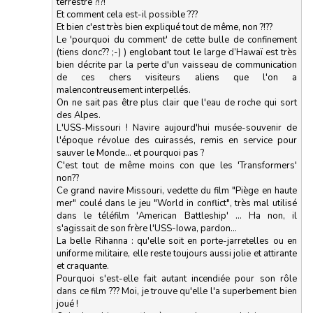
terrestre ?!?!
Et comment cela est-il possible ???
Et bien c'est très bien expliqué tout de même, non ?!??
Le 'pourquoi du comment' de cette bulle de confinement
(tiens donc?? ;-) ) englobant tout le large d’Hawaï est très
bien décrite par la perte d'un vaisseau de communication
de ces chers visiteurs aliens que l'on a
malencontreusement interpellés.
On ne sait pas être plus clair que l'eau de roche qui sort
des Alpes.
L'USS-Missouri ! Navire aujourd'hui musée-souvenir de
l'époque révolue des cuirassés, remis en service pour
sauver le Monde... et pourquoi pas ?
C'est tout de même moins con que les 'Transformers'
non??
Ce grand navire Missouri, vedette du film "Piège en haute
mer" coulé dans le jeu "World in conflict", très mal utilisé
dans le téléfilm 'American Battleship' ... Ha non, il
s'agissait de son frère l'USS-Iowa, pardon...
La belle Rihanna : qu'elle soit en porte-jarretelles ou en
uniforme militaire, elle reste toujours aussi jolie et attirante
et craquante.
Pourquoi s'est-elle fait autant incendiée pour son rôle
dans ce film ??? Moi, je trouve qu'elle l'a superbement bien
joué !