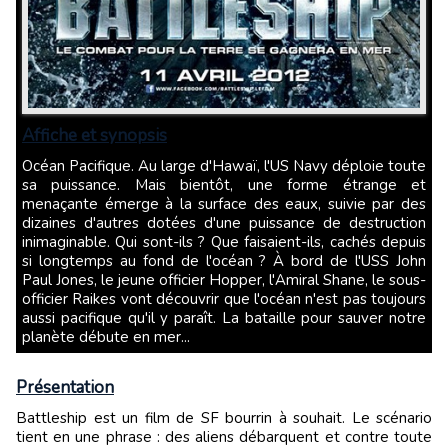
Affiche et synopsis
Océan Pacifique. Au large d'Hawaï, l'US Navy déploie toute
sa puissance. Mais bientôt, une forme étrange et
menaçante émerge à la surface des eaux, suivie par des
dizaines d'autres dotées d'une puissance de destruction
inimaginable. Qui sont-ils ? Que faisaient-ils, cachés depuis
si longtemps au fond de l'océan ? À bord de l'USS John
Paul Jones, le jeune officier Hopper, l'Amiral Shane, le sous-
officier Raikes vont découvrir que l'océan n'est pas toujours
aussi pacifique qu'il y paraît. La bataille pour sauver notre
planète débute en mer...
Présentation
Battleship est un film de SF bourrin à souhait. Le scénario
tient en une phrase : des aliens débarquent et contre toute